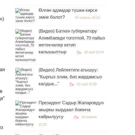
Өлгөн адамдар түшкө кирсе
эмне болот?
07-апрель 18:13
»)
(Видео) Баткен губернатору
Алимбаевди тоготпой, 70 пайыз
жетекчилер кетип
калышыптыр
20-май 03:44
и
ан
(Видео) Лейлектеги атышуу:
"Кыргыз элим, биз жардамсыз
калдык..."
01-май 15:09
ө
и”
Президент Садыр Жапаровдун
акыркы кырдаал боюнча
кайрылуусу
30-апрель
22:35
ыз