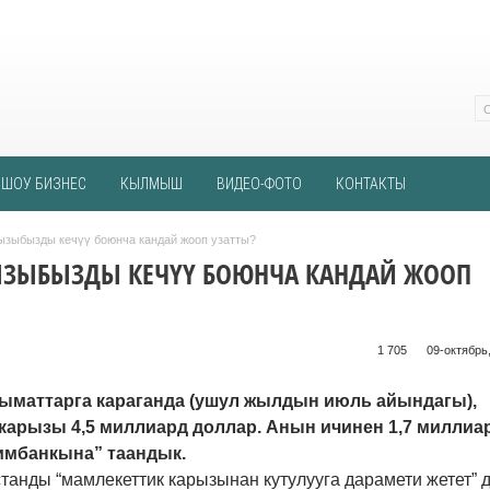
ШОУ БИЗНЕС
КЫЛМЫШ
ВИДЕО-ФОТО
КОНТАКТЫ
ызыбызды кечүү боюнча кандай жооп узатты?
ЫЗЫБЫЗДЫ КЕЧҮҮ БОЮНЧА КАНДАЙ ЖООП
1 705 ᠌ ᠌ ᠌ ᠌᠌ ᠌ ᠌᠌
09-октябрь,
маттарга караганда (ушул жылдын июль айындагы),
карызы 4,5 миллиард доллар. Анын ичинен 1,7 милли
имбанкына” таандык.
танды “мамлекеттик карызынан кутулууга дарамети жетет” 