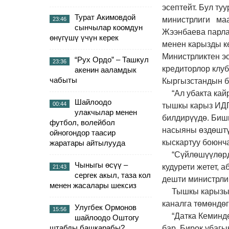
эсептейт. Бул ту
Турат Акимовдой
министрлиги маа
23:46
сынчылар коомдун
Жээнбаева парла
өнүгүшү үчүн керек
менен карызды к
Министрликтен э
“Рух Ордо” – Ташкул
23:36
кредиторлор клу
акенин ааламдык
чабыты
Кыргызстандын б
“Ал убакта ка
Шайлоодо
00:44
тышкы карыз ИДП
улакчылар менен
билдирүүдө. Биш
футбол, волейбол
насыяны өздөштү
ойногондор таасир
кыскартуу боюнч
жаратары айтылууда
“Сүйлөшүүлөрд
Чыныгы өсүү –
кудурети жетет, 
21:43
сергек акыл, таза кол
дешти министрли
менен жасалары шексиз
Тышкы карызы
каналга төмөндө
Улугбек Ормонов
15:56
“Датка Кеминд
шайлоодо Оштогу
штабды башкарабы?
бар. Бирок убагы