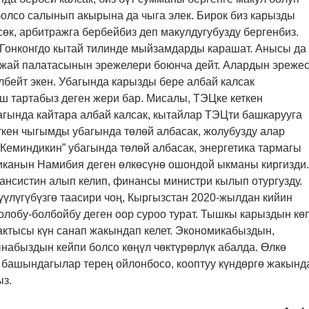
болсо салынып акырына да чыга элек. Бирок биз карызды
өк, арбитражга бербейбиз деп макулдугубузду бергенбиз.
Гонконгдо кытай тилинде мыйзамдарды карашат. Анысы да
 жай палатасынын эрежелери боюнча дейт. Алардын эреже
лбейт экен. Убагында карызды бере албай калсак
ш тартабыз деген жери бар. Мисалы, ТЭЦке кеткен
гында кайтара албай калсак, кытайлар ТЭЦти башкарууга
ткен чыгымды убагында төлөй албасак, жолубузду алар
-Кеминдикин” убагында төлөй албасак, энергетика тармагы
риканын Намибия деген өлкөсүнө ошондой ыкманы киргизди
нсистин алып келип, финансы министри кылып отургузду.
үлүгүбүзгө таасири чоң, Кыргызстан 2020-жылдан кийин
олобу-болбойбу деген оор суроо турат. Тышкы карыздын кө
актысы күн санап жакындап келет. Экономикабыздын,
набыздын кейпи болсо көңүл чөктүрөрлүк абалда. Өлкө
к башындагылар терең ойлонбосо, кооптуу күндөргө жакынд
ыз.