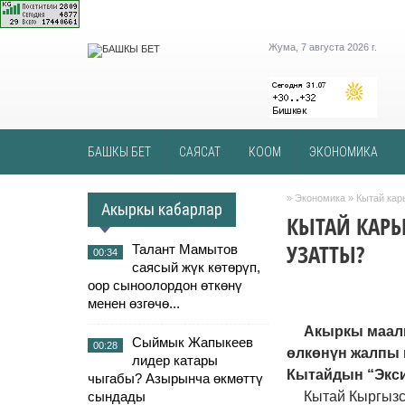
Жума, 7 августа 2026 г.
БАШКЫ БЕТ
САЯСАТ
КООМ
ЭКОНОМИКА
»
Экономика
» Кытай кар
Акыркы кабарлар
КЫТАЙ КАР
УЗАТТЫ?
Талант Мамытов
00:34
саясый жүк көтөрүп,
оор сыноолордон өткөнү
менен өзгөчө...
Акыркы маалы
Сыймык Жапыкеев
00:28
өлкөнүн жалпы 
лидер катары
Кытайдын “Экс
чыгабы? Азырынча өкмөттү
сындады
Кытай Кыргызс