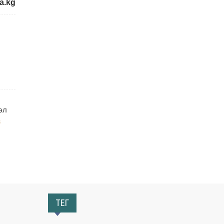
a.kg
ш
эл
8
ТЕГ