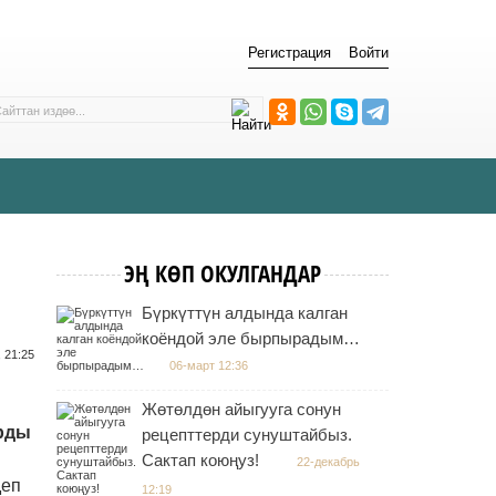
Регистрация
Войти
ЭҢ КӨП ОКУЛГАНДАР
Бүркүттүн алдында калган
коёндой эле бырпырадым…
 21:25
06-март 12:36
Жөтөлдөн айыгууга сонун
арды
рецепттерди сунуштайбыз.
Сактап коюңуз!
22-декабрь
деп
12:19