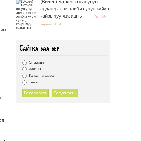
(Видео) Баткен согушунун
ардагерлери элибиз үчүн күйүп,
кайрылуу жасашты
30-
апрель 21:54
син
Сайтка баа бер
Эң жакшы
Жакшы
.
Канааттандырат
Төмөн
Голосовать
Результаты
п
ап