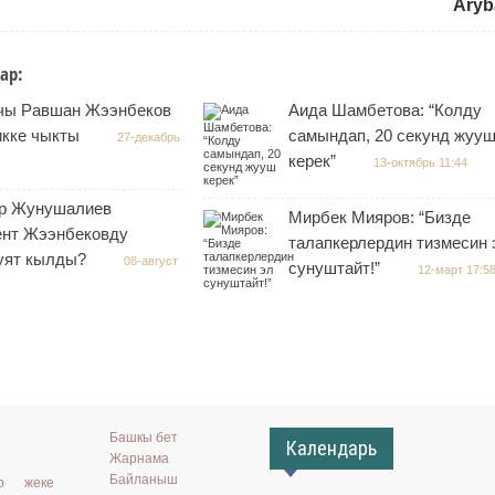
Aryb
ар:
чы Равшан Жээнбеков
Аида Шамбетова: “Колду
икке чыкты
самындап, 20 секунд жуу
27-декабрь
керек”
13-октябрь 11:44
р Жунушалиев
Мирбек Мияров: “Бизде
ент Жээнбековду
талапкерлердин тизмесин 
 уят кылды?
08-август
сунуштайт!”
12-март 17:5
Башкы бет
Календарь
Жарнама
Байланыш
ар жеке