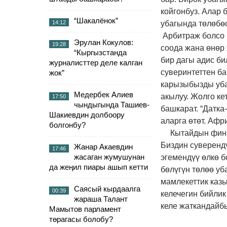
койгонбуз. Алар 
“Шакалёнок”
14:12
убагында төлөбөс
Арбитраж болсо 
Эрулан Кокулов:
19:28
соода жана өнөр
“Кыргызстанда
бир дагы адис би
журналисттер деле калган
суверинтеттен ба
жок”
карызыбызды уба
Медербек Алиев
акылуу. Жолго ке
17:50
чындыгында Ташиев-
башкарат. “Датка
Шакиевдин долбоору
аларга өтөт. Аф
болгонбу?
Кытайдын фина
Биздин суверендү
Жанар Акаевдин
17:46
жасаган жумушунан
эгемендүү өлкө б
да жеңил пиары ашып кетти
бөлүгүн төлөө уб
мамлекеттик казы
Саясый кырдаалга
00:39
келечегин бийли
жараша Талант
келе жаткандайб
Мамытов парламент
төрагасы болобу?