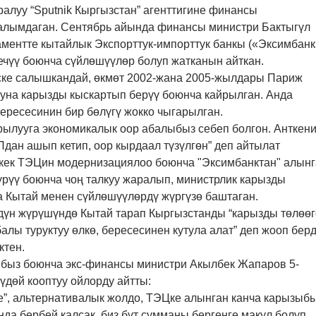
уралуу “Sputnik Кыргызстан” агенттигине финансы
лымдаган. Сентябрь айында финансы министри Бактыгүл
ментте кытайлык Экспорттук-импорттук банкы («Эксимбанк
ечүү боюнча сүйлөшүүлөр болуп жатканын айткан.
ске салышкандай, өкмөт 2002-жана 2005-жылдары Париж
буна карызды кыскартып берүү боюнча кайрылган. Анда
ересесинин бир бөлүгү жокко чыгарылган.
йрылууга экономикалык оор абалыбыз себеп болгон. Анткен
дан ашып кетип, оор кырдаал түзүлгөн” деп айтылат
кек ТЭЦин модернизациялоо боюнча "Эксимбанктан" алынг
рүү боюнча чоң талкуу жаралып, министрлик карызды
а Кытай менен сүйлөшүүлөрдү жүргүзө баштаган.
үн жүрүшүндө Кытай тарап Кыргызстанды “карызды төлөөг
абалы туруктуу өлкө, бересесинен кутула алат” деп жооп берд
ктен.
быз боюнча экс-финансы министри Акылбек Жапаров 5-
гүдөй кооптуу ойлорду айтты:
е”, альтернативалык жолдо, ТЭЦке алынган канча карызыб
нда бербей калсак, биз бүт сумманы бергенге макул болуп