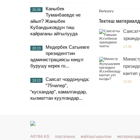
Каныбек
20:39
Бөлүшүү:
Туманбаевде не
Тектеш материалд
айып? Жаныбек
Кубандыковдун тиш
Саясат
кайраганы айтылууда
эркинд
Медербек Сатыевге
17:06
20:13
президенттин
Минист
администрациясы көңүл
бурушу керек го...
презид
кантип
Саясат чордонунда:
19:13
13:00
“75чилер”,
“кускандар”, камалгандар,
кызматтан куулгандар...
ARYBA.KG порталына жайгаштырылган материалд