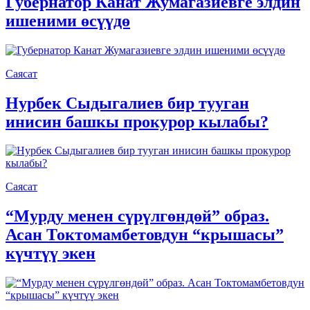
Губернатор Канат Жумагазиевге элдин
ишеними өсүүдө
Саясат
Нурбек Сыдыгалиев бир тууган
инисин башкы прокурор кылабы?
Саясат
“Мурду менен сүрүлгөндөй” образ.
Асан Токтомамбетовдун “крышасы”
күчтүү экен