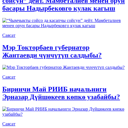
сойсун” дейт. Мамбеталиев менен орун
басары Надырбековго кулак кагыш
Саясат
Мэр Токторбаев губернатор
Жантаевди чүнчүтүп салдыбы?
Саясат
Биринчи Май РИИБ начальниги
Эрназар Дүйшөкеев көпкө узабайбы?
Саясат