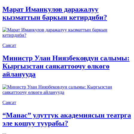
Марат Иманкулов даражалуу
кызматтын баркын кетирдиби?
Саясат
Министр Улан Ниязбековдун салымы:
Кыргызстан саякаттоочу өлкөгө
айланууда
Саясат
“Манас” улуттук академиясын театрга
эле кошуу туурабы?