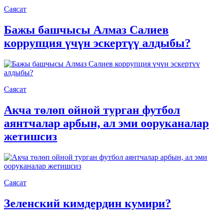
Саясат
Бажы башчысы Алмаз Салиев
коррупция үчүн эскертүү алдыбы?
Саясат
Акча төлөп ойной турган футбол
аянтчалар арбын, ал эми ооруканалар
жетишсиз
Саясат
Зеленский кимдердин кумири?