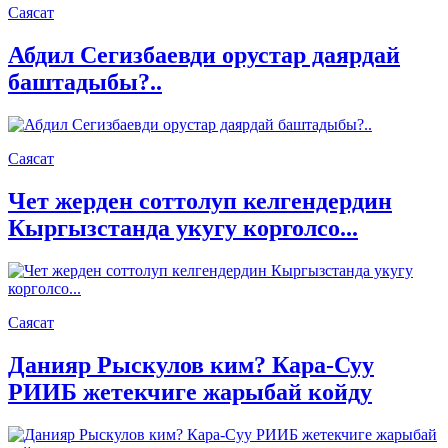
Саясат
Абдил Сегизбаевди орустар даярдай
баштадыбы?..
Саясат
Чет жерден соттолуп келгендердин
Кыргызстанда укугу корголсо...
Саясат
Данияр Рыскулов ким? Кара-Суу
РИИБ жетекчиге жарыбай койду