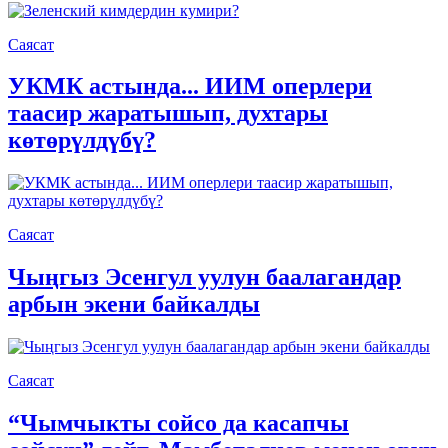
Саясат
УКМК астында... ИИМ оперлери
таасир жаратышып, духтары
көтөрүлдүбү?
Саясат
Чыңгыз Эсенгул уулун баалагандар
арбын экени байкалды
Саясат
“Чымчыкты сойсо да касапчы