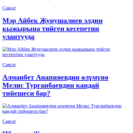
Саясат
Мэр Айбек Жунушалиев элдин
кыжырына тийген кесепетин
улантууда
Саясат
Алманбет Анапияевдин өлүмүнө
Мелис Турганбаевдин кандай
тийешеси бар?
Саясат