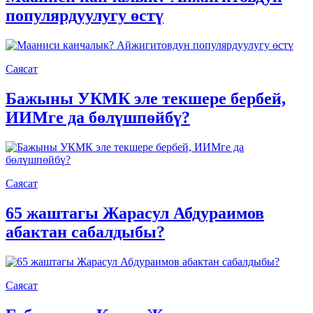
популярдуулугу өстү
Саясат
Бажыны УКМК эле текшере бербей,
ИИМге да бөлүшпөйбү?
Саясат
65 жаштагы Жарасул Абдураимов
абактан сабалдыбы?
Саясат