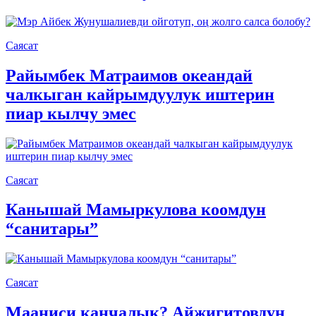
Саясат
Райымбек Матраимов океандай
чалкыган кайрымдуулук иштерин
пиар кылчу эмес
Саясат
Канышай Мамыркулова коомдун
“санитары”
Саясат
Мааниси канчалык? Айжигитовдун