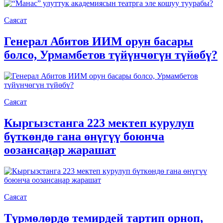
Саясат
Генерал Абитов ИИМ орун басары
болсо, Урмамбетов түйүнчөгүн түйөбү?
Саясат
Кыргызстанга 223 мектеп курулуп
бүткөндө гана өнүгүү боюнча
оозансаңар жарашат
Саясат
Түрмөлөрдө темирдей тартип орноп,