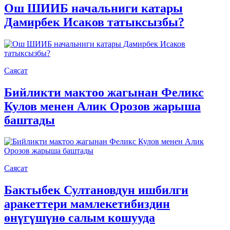
Ош ШИИБ начальниги катары
Дамирбек Исаков татыксызбы?
Саясат
Бийликти мактоо жагынан Феликс
Кулов менен Алик Орозов жарыша
баштады
Саясат
Бактыбек Султановдун ишбилги
аракеттери мамлекетибиздин
өнүгүшүнө салым кошууда