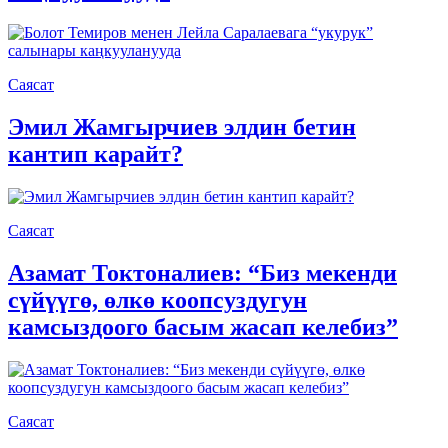
Саясат
Эмил Жамгырчиев элдин бетин
кантип карайт?
Саясат
Азамат Токтоналиев: “Биз мекенди
сүйүүгө, өлкө коопсуздугун
камсыздоого басым жасап келебиз”
Саясат