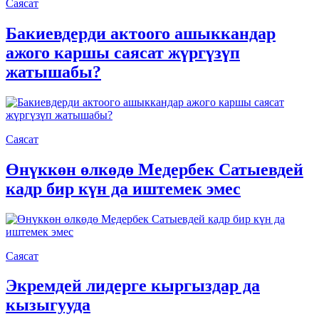
Саясат
Бакиевдерди актоого ашыккандар
ажого каршы саясат жүргүзүп
жатышабы?
Саясат
Өнүккөн өлкөдө Медербек Сатыевдей
кадр бир күн да иштемек эмес
Саясат
Экремдей лидерге кыргыздар да
кызыгууда