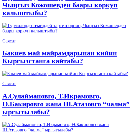
Чыңгыз Кожошевден баары коркуп
калыштыбы?
Саясат
Бакиев май майрамдарынан кийин
Кыргызстанга кайтабы?
Саясат
А.Сулаймановго, Т.Икрамовго,
Ө.Бакировго жана Ш.Атазовго “чалма”
ыргытылабы?