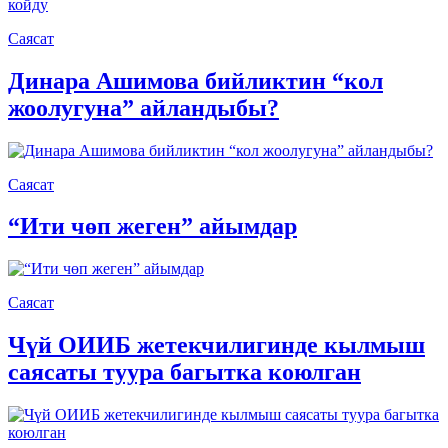
Саясат
Динара Ашимова бийликтин “кол
жоолугуна” айландыбы?
Саясат
“Ити чөп жеген” айымдар
Саясат
Чүй ОИИБ жетекчилигинде кылмыш
саясаты туура багытка коюлган