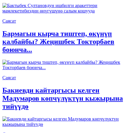
Саясат
Бармагын кырча тиштеп, өкүнүп
калбайбы? Жеңишбек Токторбаев
боюнча...
Саясат
Бакиевди кайтаргысы келген
Мадумаров көпчүлүктүн кыжырына
тийүүдө