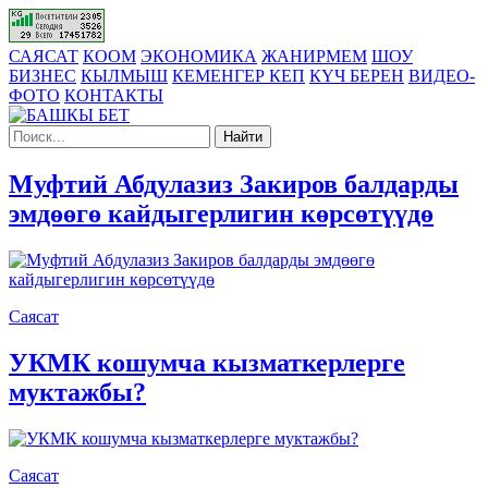
САЯСАТ
КООМ
ЭКОНОМИКА
ЖАНИРМЕМ
ШОУ
БИЗНЕС
КЫЛМЫШ
КЕМЕНГЕР КЕП
КҮЧ БЕРЕН
ВИДЕО-
ФОТО
КОНТАКТЫ
Найти
Муфтий Абдулазиз Закиров балдарды
эмдөөгө кайдыгерлигин көрсөтүүдө
Саясат
УКМК кошумча кызматкерлерге
муктажбы?
Саясат