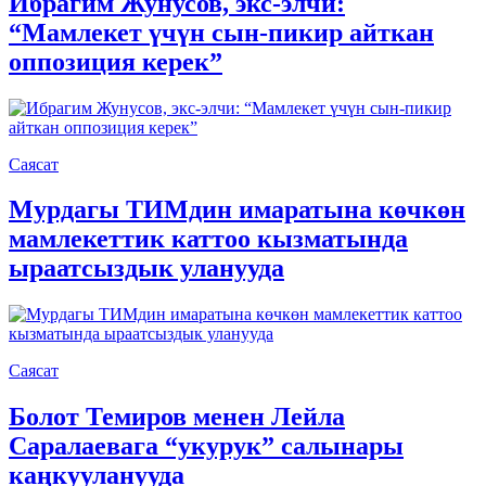
Ибрагим Жунусов, экс-элчи:
“Мамлекет үчүн сын-пикир айткан
оппозиция керек”
Саясат
Мурдагы ТИМдин имаратына көчкөн
мамлекеттик каттоо кызматында
ыраатсыздык уланууда
Саясат
Болот Темиров менен Лейла
Саралаевага “укурук” салынары
каңкууланууда