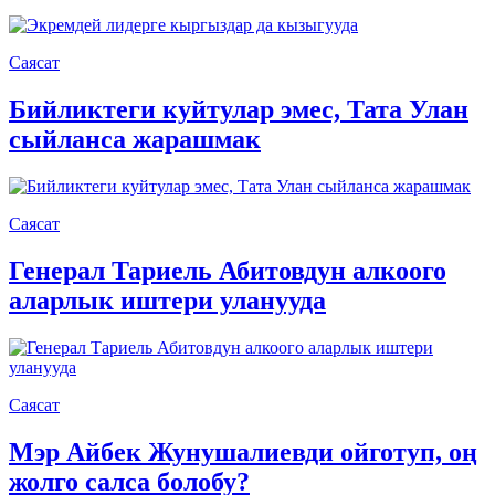
Саясат
Бийликтеги куйтулар эмес, Тата Улан
сыйланса жарашмак
Саясат
Генерал Тариель Абитовдун алкоого
аларлык иштери уланууда
Саясат
Мэр Айбек Жунушалиевди ойготуп, оң
жолго салса болобу?