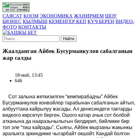
САЯСАТ
КООМ
ЭКОНОМИКА
ЖАНИРМЕМ
ШОУ
БИЗНЕС
КЫЛМЫШ
КЕМЕНГЕР КЕП
КҮЧ БЕРЕН
ВИДЕО-
ФОТО
КОНТАКТЫ
Найти
Жаалданган Айбек Бусурманкулов сабалганын
жар салды
18-май, 13:45
646
Сот залына жеткизилген “кемпирабадчы” Айбек
Бусурманкулов конвойлор тарабынан сабалганын айтып,
албууттана кайрылуу жасады. Ал денесиндеги тактарды
видеого көрсөтүп берген. Ошого катар ачык сот болбой
атканына да нааразычылыгын билдирип, бийликке бир
топ эле “тиш кайрады”. Сыягы, Айбек мырзаны жакынкы
аралыкта эркиндикке чыгарбайт окшойт. Кандай болгон