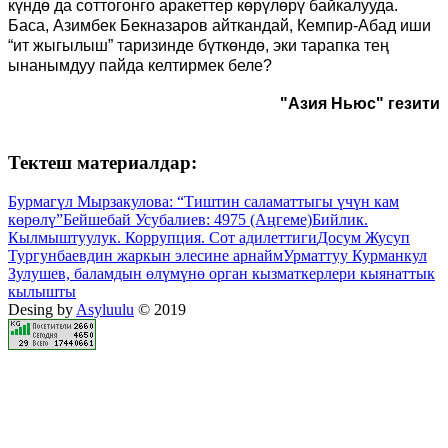
күндө да соттогонго аракеттер көрүлөрү байкалууда.
Баса, Азимбек Бекназаров айткандай, Кемпир-Абад иши
“ит жыгылыш” таризинде бүткөндө, эки тарапка тең
ынанымдуу пайда келтирмек беле?
"Азия Ньюс" гезити
Тектеш материалдар:
Бурмагүл Мырзакулова: “Тиштин саламаттыгы үчүн кам
көрөлү”
Бейшебай Усубалиев: 4975 (Аңгеме)
Бийлик.
Кылмыштуулук. Коррупция. Сот адилеттиги
Досум Жусуп
Тургунбаевдин жаркын элесине арнайм
Урматтуу Курманкул
Зулушев, баламдын өлүмүнө орган кызматкерлери кыянаттык
кылышты
Desing by
Asyluulu
© 2019