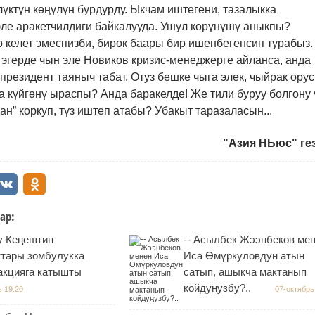
үктүн көңүлүн бурдурду. Ыкчам иштегени, тазалыкка
эле аракетчилдиги байкалууда. Ушул көрүнүшү аныкпы?
 келет эмеспизби, бирок баары бир ишенбегенсип турабыз.
 эгерде чын эле Новиков кризис-менеджерге айланса, анда
резидент таяныч табат. Отуз бешке чыга элек, чыйрак орус
 күйгөнү ыраспы? Анда баракелде! Же тили буруу болгону 
ан” коркуп, түз иштеп атабы
?
Убакыт таразаласын...
"Азия НЬюс" ге
ар:
у Кеңештин
-- Асылбек Жээнбеков ме
ттары зомбулукка
Иса Өмүркуловдун атын
акцияга катышты
сатып, ашыкча мактанып
койдуңузбу?..
ь 19:20
07-октябрь