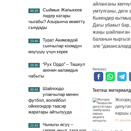
айланганы көпчүл
Сыймык Жапыкеев
умтулганы, деги 
00:28
лидер катары
Кыкеңдер кытмыр
чыгабы? Азырынча өкмөттү
Дагы убакыт бар,
сындады
жаңы шайланган п
баланын кыргызга
Турат Акимовдой
23:46
сынчылар коомдун
эле “дакансалард
өнүгүшү үчүн керек
“Рух Ордо” – Ташкул
23:36
Бөлүшүү:
акенин ааламдык
чабыты
Шайлоодо
Тектеш материалд
00:44
улакчылар менен
Жогорк
футбол, волейбол
ойногондор таасир
депута
жаратары айтылууда
каршы 
07-декабр
Чыныгы өсүү –
21:43
сергек акыл, таза кол