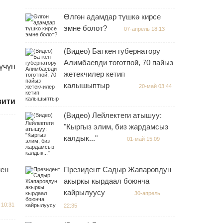
Өлгөн адамдар түшкө кирсе
эмне болот?
07-апрель 18:13
(Видео) Баткен губернатору
Алимбаевди тоготпой, 70 пайыз
үчүн
жетекчилер кетип
калышыптыр
20-май 03:44
зити
(Видео) Лейлектеги атышуу:
"Кыргыз элим, биз жардамсыз
калдык..."
01-май 15:09
нен
Президент Садыр Жапаровдун
акыркы кырдаал боюнча
кайрылуусу
30-апрель
 10:31
22:35