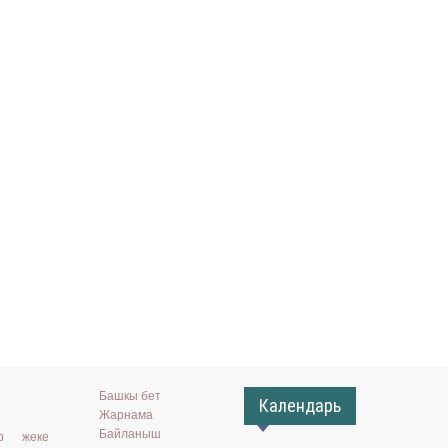
Башкы бет
Календарь
Жарнама
Байланыш
ар жеке