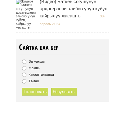
(Видео) Баткен согушунун
ардагерлери элибиз үчүн күйүп,
кайрылуу жасашты
30-
апрель 21:54
Сайтка баа бер
Эң жакшы
Жакшы
Канааттандырат
Төмөн
Голосовать
Результаты