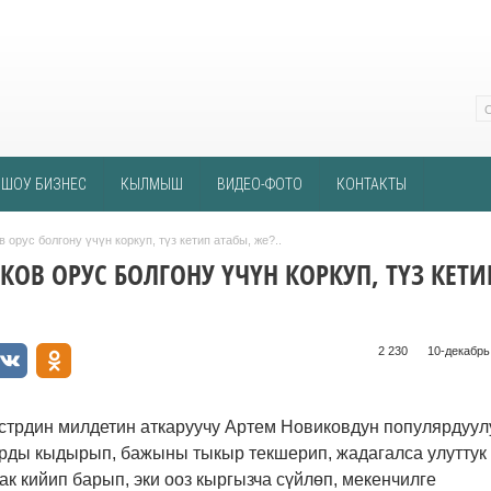
ШОУ БИЗНЕС
КЫЛМЫШ
ВИДЕО-ФОТО
КОНТАКТЫ
 орус болгону үчүн коркуп, түз кетип атабы, же?..
КОВ ОРУС БОЛГОНУ ҮЧҮН КОРКУП, ТҮЗ КЕТИ
.
2 230 ᠌ ᠌ ᠌ ᠌᠌ ᠌ ᠌᠌
10-декабрь,
трдин милдетин аткаруучу Артем Новиковдун популярдуул
арды кыдырып, бажыны тыкыр текшерип, жадагалса улуттук
ак кийип барып, эки ооз кыргызча сүйлөп, мекенчилге