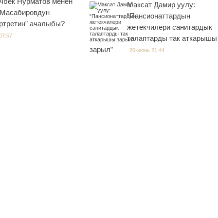
чбек Нурматов менен
Максат Дамир уулу:
 Масабировдун
“Пансионаттардын
ортретин” ачалыбы?
жетекчилери санитардык
07:57
талаптарды так аткарышы
зарыл”
20-июнь 21:44