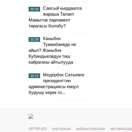
Саясый кырдаалга
00:39
жараша Талант
Мамытов парламент
төрагасы болобу?
Каныбек
20:39
Туманбаевде не
айып? Жаныбек
Кубандыковдун тиш
кайраганы айтылууда
Медербек Сатыевге
20:13
президенттин
администрациясы көңүл
бурушу керек го...
ARYBA.KG порталына жайгаштырылган материалд