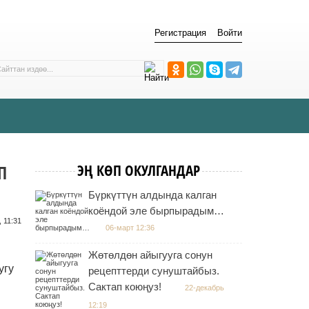
Регистрация
Войти
П
ЭҢ КӨП ОКУЛГАНДАР
Бүркүттүн алдында калган
коёндой эле бырпырадым…
 11:31
06-март 12:36
Жөтөлдөн айыгууга сонун
угу
рецепттерди сунуштайбыз.
Сактап коюңуз!
22-декабрь
12:19