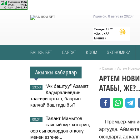
Ишемби, 8 августа 2026 г.
БАШКЫ БЕТ
САЯСАТ
КООМ
ЭКОНОМИКА
»
Саясат
» Артем Новиков
Акыркы кабарлар
АРТЕМ НОВИ
АТАБЫ, ЖЕ?.
“Ак баштуу” Азамат
13:58
Кадыралиевдин
таасири артып, баарын
калчай баштадыбы?
Талант Мамытов
00:34
Премьер-минис
саясый жүк көтөрүп,
артууда. Аймакт
оор сыноолордон өткөнү
оюндарга ак калп
менен өзгөчө...