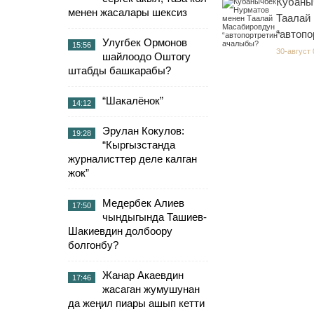
Кубаны
менен жасалары шексиз
Таалай
“автоп
Улугбек Ормонов
15:56
30-август 
шайлоодо Оштогу
штабды башкарабы?
“Шакалёнок”
14:12
Эрулан Кокулов:
19:28
“Кыргызстанда
журналисттер деле калган
жок”
Медербек Алиев
17:50
чындыгында Ташиев-
Шакиевдин долбоору
болгонбу?
Жанар Акаевдин
17:46
жасаган жумушунан
да жеңил пиары ашып кетти