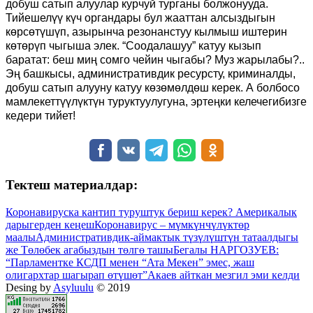
добуш сатып алуулар курчуй турганы болжонууда.
Тийешелүү күч органдары бул жааттан алсыздыгын
көрсөтүшүп, азырынча резонанстуу кылмыш иштерин
көтөрүп чыгыша элек. “Соодалашуу” катуу кызып
баратат: беш миң сомго чейин чыгабы? Муз жарылабы?..
Эң башкысы, административдик ресурсту, криминалды,
добуш сатып алууну катуу көзөмөлдөш керек. А болбосо
мамлекеттүүлүктүн туруктуулугуна, эртеңки келечегибизге
кедери тийет!
Тектеш материалдар:
Коронавируска кантип туруштук бериш керек? Америкалык
дарыгерден кеңеш
Коронавирус – мүмкүнчүлүктөр
маалы
Административдик-аймактык түзүлүштүн татаалдыгы
же Төлөбек агабыздын төлгө ташы
Бегалы НАРГОЗУЕВ:
“Парламентке КСДП менен “Ата Мекен” эмес, жаш
олигархтар шагырап өтүшөт”
Акаев айткан мезгил эми келди
Desing by
Asyluulu
© 2019