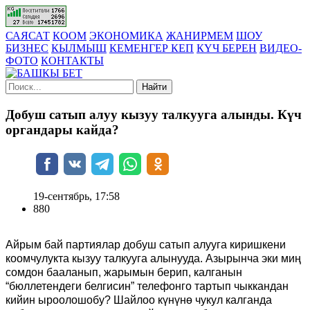
САЯСАТ
КООМ
ЭКОНОМИКА
ЖАНИРМЕМ
ШОУ
БИЗНЕС
КЫЛМЫШ
КЕМЕНГЕР КЕП
КҮЧ БЕРЕН
ВИДЕО-
ФОТО
КОНТАКТЫ
Найти
Добуш сатып алуу кызуу талкууга алынды. Күч
органдары кайда?
19-сентябрь, 17:58
880
Айрым бай партиялар добуш сатып алууга киришкени
коомчулукта кызуу талкууга алынууда. Азырынча эки миң
сомдон бааланып, жарымын берип, калганын
“бюллетендеги белгисин” телефонго тартып чыккандан
кийин ыроолошобу? Шайлоо күнүнө чукул калганда