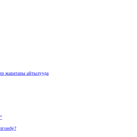
ир жаратары айтылууда
”
лгонбу?