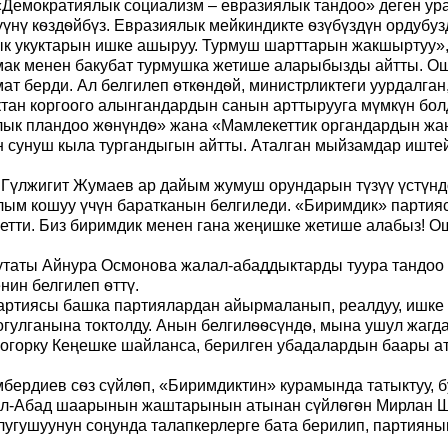
. «Демократиялык социализм – евразиялык тандоо» деген у
үүнү кѳздѳйбүз. Евразиялык мейкиндикте ѳзүбүздүн ордубуз
к укуктарын ишке ашыруу. Турмуш шарттарын жакшыртуу», 
ымак менен бакубат турмушка жетише аларыбызды айтты. О
т берди. Ал белгилеп ѳткѳндѳй, министрликтеги уурдалган
тан коргоого алынгандардын санын арттырууга мүмкүн бол
лык пландоо жѳнүндѳ» жана «Мамлекеттик органдардын жа
сунуш кыла тургандыгын айтты. Аталган мыйзамдар иштей 
Гүлжигит Жумаев ар дайым жумуш орундарын түзүү үстүндѳ
лым кошуу үчүн баратканын белгиледи. «Биримдик» партия
етти. Биз биримдик менен гана жеңишке жетише алабыз! О
утаты Айнура Осмонова жалал-абаддыктарды туура тандоо
нин белгилеп ѳттү.
ртиясы башка партиялардан айырмаланып, реалдуу, ишке 
гулганына токтолду. Анын белгилѳѳсүндѳ, мына ушул жагда
горку Кеңешке шайланса, берилген убадалардын баары ат
бердиев сѳз сүйлѳп, «Биримдиктин» курамында татыктуу, б
алал-Абад шаарынын жаштарынын атынан сүйлѳгѳн Мирлан 
угушуунун соңунда талапкерлерге бата берилип, партиян