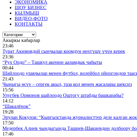
ЭКОНОМИКА
ШОУ БИЗНЕС
КЫЛМЫШ
ВИДЕО-ФОТО
КОНТАКТЫ
Акыркы кабарлар
23:46
Турат Акимовдой сынчылар коомдун өнүгүшү үчүн керек
23:36
“Рух Ордо” – Ташкул акенин ааламдык чабыты
00:44
Шайлоодо улакчылар менен футбол, волейбол ойногондор таас
21:43
Чыныгы өсүү – сергек акыл, таза кол менен жасалары шексиз
15:56
Улугбек Ормонов шайлоодо Оштогу штабды башкарабы?
14:12
“Шакалёнок”
19:28
Эрулан Кокулов: “Кыргызстанда журналисттер деле калган жок
17:50
Медербек Алиев чындыгында Ташиев-Шакиевдин долбоору бо
17:46