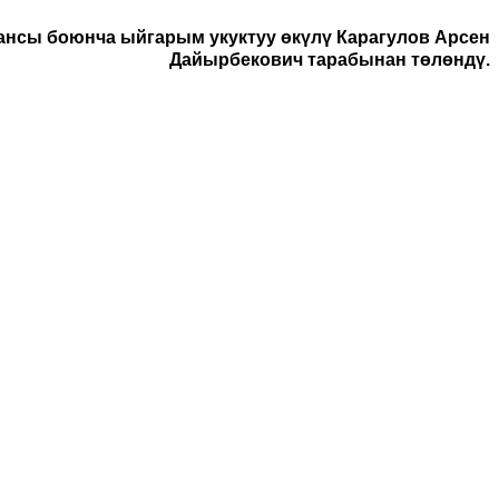
нсы боюнча ыйгарым укуктуу өкүлү Карагулов Арсен
Дайырбекович тарабынан төлөндү.