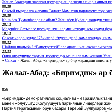
Жанар Акаевдин жасаган жумушунан да жеңил пиары ашып ке
00:39
Саясый кырдаалга жараша Талант Мамытов парламент төрагас
20:39
Каныбек Туманбаевде не айып? Жаныбек Кубандыковдун тиш 
20:13
Медербек Сатыевге президенттин администрациясы көңүл буруш
19:13
Саясат чордонунда: “75чилер”, “кускандар”, камалгандар, кызма
00:32
Шайлоо шаңыбы? “Винегреттей” эле аралашкан аксакал-көксака
23:33
Өлкө өнүгүшүнө тартип, коопсуздук менен салым кошкон Улан
»
Саясат
» Жалал-Абад: «Биримдик» ар бир жарандын констит
Жалал-Абад: «Биримдик» ар 
856 ᠌ ᠌ ᠌ ᠌᠌ ᠌ ᠌᠌
«Биримдик» демократиялык социализм – евразиялык танд
менен жолугушту. Жолугушууга партиянын лидерлери жан
Партия тѳрагасынын орун басары Тѳрѳбай Зулпукаров «Б