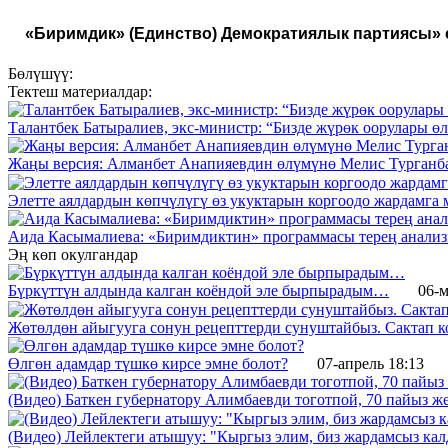
«Биримдик» (Единство) Демократиялык партиясы»
Бөлүшүү:
Тектеш материалдар:
Талантбек Батыралиев, экс-министр: “Бизде жүрөк оорулары ө
Жаңы версия: Алманбет Анапияевдин өлүмүнө Мелис Турганба
Элетте аялдардын көпчүлүгү өз укуктарын коргоодо жардамга
Аида Касымалиева: «Биримдиктин» программасы терең анализ
Эң көп окулгандар
Бүркүттүн алдында калган коёндой эле бырпырадым…
06-м
Жөтөлдөн айыгууга сонун рецепттерди сунуштайбыз. Сактап к
Өлгөн адамдар түшкө кирсе эмне болот?
07-апрель 18:13
(Видео) Баткен губернатору Алимбаевди тоготпой, 70 пайыз 
(Видео) Лейлектеги атышуу: "Кыргыз элим, биз жардамсыз калд