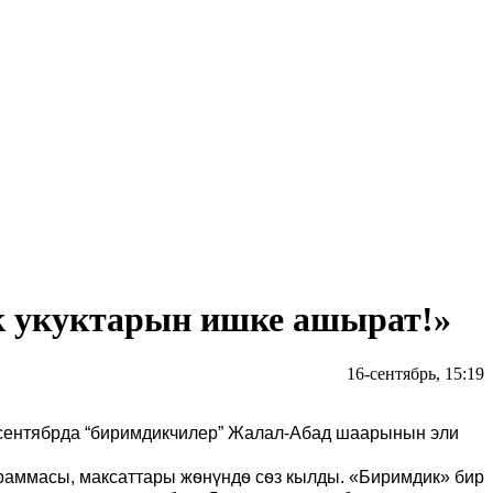
к укуктарын ишке ашырат!»
16-сентябрь, 15:19
6-сентябрда “биримдикчилер” Жалал-Абад шаарынын эли
раммасы, максаттары жѳнүндѳ сѳз кылды. «Биримдик» бир