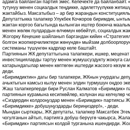
адамга байланган партия эмес. Келечекте да байланбайт
тутунуу менен социалдык теңдикке, адилеттүүлүккѳ жетиш
жактайбыз. Максатыбыз – ар бир жарандын конституциялы
Депутаттыкка талапкер Улукбек Кочкоров биримдик, ынт
жактан коргоо багытында кылынган иштер боюнча маалыма
менен жѳлѳк пулдардын ѳлчѳмүн кѳбѳйтүп, социалдык жак
Жогорку Кеңешке шайланып баргандан кийин «Стратегия
болгон жоопкерчиликтери жѳнүндѳ» мыйзам долбоорлорун 
системаны түшүнгѳн кадрлар келе баштайт.
Партиянын ЖК депутаттыгына талапкери, ишкер, меценат 
инвестицияларды тартуу менен жумушсуздукту жоюуга са
катарындагылар менен кѳптѳгѳн иштерди жасоого кѳзүм ж
деди.
«Биримдиктин» дагы бир талапкери, ЖКнын учурдагы деп
ачыктыгын камсыз кылуу менен элдин турмушун оңдоо эке
Жаш талапкерлерди бири Руслан Калматов «Биримдик» па
партиянын курамына кесипкѳйлѳр, колунан иш келчүлѳр чо
«Сиздердин колдооңуздар менен «Биримдик» партиясы Жо
«Биримдикке» добушуңуздарды бериңиздер!», - деди.
Мындан сырткары, ЖК депутаты, талапкер Максатбек Эгем
чогулганын айтып, партияга добуш берүүгѳ чакырса, Ж
«Биримдик» партиясын колдой турганына ишендирди. Жол