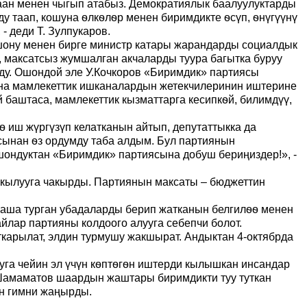
раан менен чыгып атабыз. Демократиялык баалуулуктарды
ду таап, кошуна ѳлкѳлѳр менен биримдикте ѳсүп, ѳнүгүүнү
- деди Т. Зулпукаров.
шону менен бирге министр катары жарандарды социалдык
, максатсыз жумшалган акчаларды туура багытка буруу
ду. Ошондой эле У.Кочкоров «Биримдик» партиясы
на мамлекеттик ишканалардын жетекчилеринин иштерине
баштаса, мамлекеттик кызматтарга кесипкѳй, билимдүү,
 иш жүргүзүп келатканын айтып, депутаттыкка да
сынан ѳз ордумду таба алдым. Бул партиянын
шондуктан «Биримдик» партиясына добуш бериңиздер!», -
 кылууга чакырды. Партиянын максаты – бюджеттин
аша турган убадаларды берип жатканын белгилѳѳ менен
йлар партияны колдоого алууга себепчи болот.
карылат, элдин турмушу жакшырат. Андыктан 4-октябрда
уга чейин эл үчүн кѳптѳгѳн иштерди кылышкан инсандар
Шамаматов шаардын жаштары биримдикти туу туткан
ын гимни жаңырды.