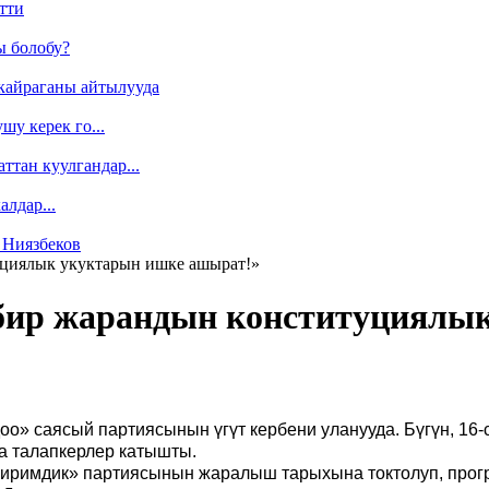
тти
ы болобу?
кайраганы айтылууда
у керек го...
ттан куулгандар...
лдар...
 Ниязбеков
уциялык укуктарын ишке ашырат!»
бир жарандын конституциялы
оо» саясый партиясынын үгүт кербени уланууда. Бүгүн, 1
а талапкерлер катышты.
иримдик» партиясынын жаралыш тарыхына токтолуп, прог