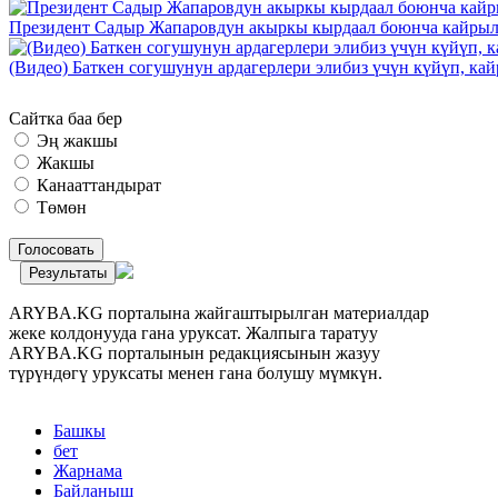
Президент Садыр Жапаровдун акыркы кырдаал боюнча кайрыл
(Видео) Баткен согушунун ардагерлери элибиз үчүн күйүп, к
Сайтка баа бер
Эң жакшы
Жакшы
Канааттандырат
Төмөн
Голосовать
Результаты
ARYBA.KG порталына жайгаштырылган материалдар
жеке колдонууда гана уруксат. Жалпыга таратуу
ARYBA.KG порталынын редакциясынын жазуу
түрүндөгү уруксаты менен гана болушу мүмкүн.
Башкы
бет
Жарнама
Байланыш