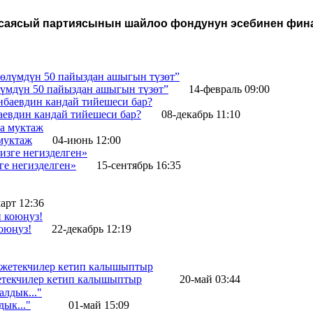
 саясый партиясынын шайлоо фондунун эсебинен фина
лүмдүн 50 пайыздан ашыгын түзөт”
14-февраль 09:00
евдин кандай тийешеси бар?
08-декабрь 11:10
 муктаж
04-июнь 12:00
ге негизделген»
15-сентябрь 16:35
арт 12:36
оюңуз!
22-декабрь 12:19
жетекчилер кетип калышыптыр
20-май 03:44
ык..."
01-май 15:09