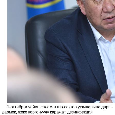
1-октябрга чейин саламаттык сактоо уюмдарына дары-
дармек, жеке коргонуучу каражат, дезинфекция