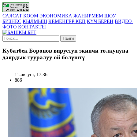
САЯСАТ
КООМ
ЭКОНОМИКА
ЖАНИРМЕМ
ШОУ
БИЗНЕС
КЫЛМЫШ
КЕМЕНГЕР КЕП
КҮЧ БЕРЕН
ВИДЕО-
ФОТО
КОНТАКТЫ
Найти
Кубатбек Боронов вирустун экинчи толкунуна
даярдык тууралуу ой бөлүштү
11-август, 17:36
886