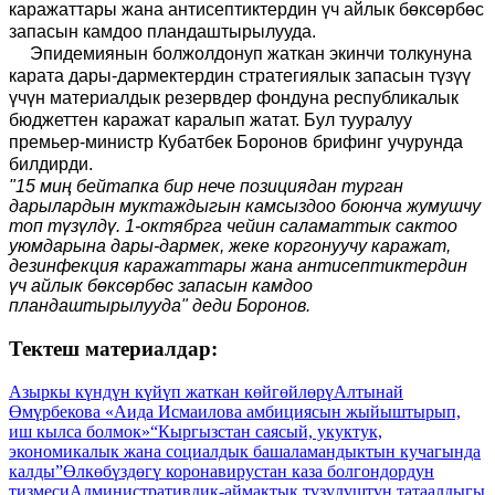
каражаттары жана антисептиктердин үч айлык бөксөрбөс
запасын камдоо пландаштырылууда.
Эпидемиянын болжолдонуп жаткан экинчи толкунуна
карата дары-дармектердин стратегиялык запасын түзүү
үчүн материалдык резервдер фондуна республикалык
бюджеттен каражат каралып жатат. Бул тууралуу
премьер-министр Кубатбек Боронов брифинг учурунда
билдирди.
"15 миң бейтапка бир нече позициядан турган
дарылардын муктаждыгын камсыздоо боюнча жумушчу
топ түзүлдү. 1-октябрга чейин саламаттык сактоо
уюмдарына дары-дармек, жеке коргонуучу каражат,
дезинфекция каражаттары жана антисептиктердин
үч айлык бөксөрбөс запасын камдоо
пландаштырылууда" деди Боронов.
Тектеш материалдар:
Азыркы күндүн күйүп жаткан көйгөйлөрү
Алтынай
Өмүрбекова «Аида Исмаилова амбициясын жыйыштырып,
иш кылса болмок»
“Кыргызстан саясый, укуктук,
экономикалык жана социалдык башаламандыктын кучагында
калды”
Өлкөбүздөгү коронавирустан каза болгондордун
тизмеси
Административдик-аймактык түзүлүштүн татаалдыгы