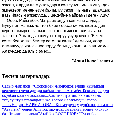
жасап, жардамга муктаждарга кол сунуп, мына ушундай
эмгектери менен өзүн бактылуу сезип, чыныгы адамдык
вазыйпасын аткарууда. Жандүйнө майрамы деген ушул...
Ооба, Райымбек Матраимовдун кел-кели алдыда.
Булуттан жапыз, чөптөн бийик образ күтүп, мезгилдин
күрөө тамырын кармап, көп энергиясын али чыгара
электир. Замандын жүгүн көтөрүү учуру келет. “Бетеге
кетет бел калат, бектер кетет эл калат” демекчи, доор
алмашууда чоң сыноолорду багындырып, кыр ашмакчы.
Ал күндөр да алыс эмес...
"Азия Ньюс" гезити
Тектеш материалдар:
Садыр Жапаров: “Сооронбай Жээнбеков элдин кыжырын
келтирген чечимдерди кабыл алган”
Азимбек Бекназаровдун
окулбай калган доклады...
Административдик-аймактык
түзүлүштүн татаалдыгы же Төлөбек агабыздын төлгө
ташы
Надира НАРМАТОВА: “Коомчулукту дүрбөлөңгө салган
“Азаттык” менен Али Токтакуновдун аракеттерине укуктук
баа берилиши зарыл”
Атайбек БӨДӨШОВ: “Түгөнбөс