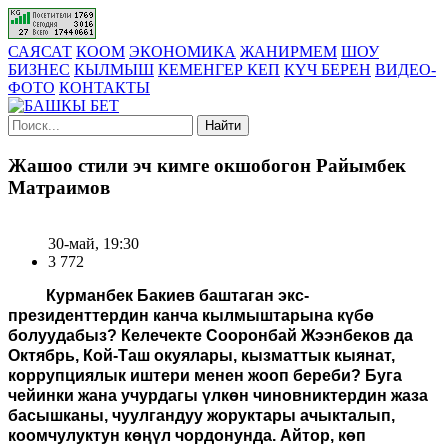
САЯСАТ
КООМ
ЭКОНОМИКА
ЖАНИРМЕМ
ШОУ
БИЗНЕС
КЫЛМЫШ
КЕМЕНГЕР КЕП
КҮЧ БЕРЕН
ВИДЕО-
ФОТО
КОНТАКТЫ
Найти
Жашоо стили эч кимге окшобогон Райымбек
Матраимов
30-май, 19:30
3 772
Курманбек Бакиев баштаган экс-
президенттердин канча кылмыштарына күбө
болуудабыз? Келечекте Сооронбай Жээнбеков да
Октябрь, Кой-Таш окуялары, кызматтык кыянат,
коррупциялык иштери менен жооп береби? Буга
чейинки жана учурдагы үлкөн чиновниктердин жаза
басышканы, чуулгандуу жоруктары ачыкталып,
коомчулуктун көңүл чордонунда. Айтор, көп