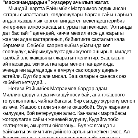
“маскачандардын” жүздөрү ачылып жатат.
Мындай шартта Райымбек Матраимов элдик инсан
катары сыпатталып, колдоочулары барган сайын арбып,
андан жакшылык көргөн миңдеген мекендештерибиз
ичтеринен алкоо жасашып, урматтап келишет. “Алтынды
дат баспайт” дегендей, канча мезгил өтсө да жарыгы
жанган адам кастарланып, бийиктикте сакталып кала
бермекчи. Себеби, каарманыбыз убагында көп
соопчулук, кайрымдуулуктарды жүзөгө ашырып, милдет
кылбай эле жакшылык жаратып келиптир. Башкасын
айтпасак да, эки жыл катары менен пандемияда
эчендеген адамдардын өмүрүн сактоодогу даңкын
эстейли. Бул бир эле мисал. Башкаларын санасак сөз
көбөйүп кетчүдөй...
Негизи Райымбек Матраимов бардар адам.
Миллиондорунан да ички дүйнөсү бай, анан жашоого
топук кылганы, чайпалбаганы, бир сырдуу жүргөнү менен
өзгөчө. Жашоо стили эч кимге окшобойт. Өзүн жарнама
кылуудан, бой көтөрүүдөн алыс. Канчалык мартабасы
жогорулаган сайын жөнөкөй жүрүшү, Кудайга тобо
келтиргени, акыретти ойлогону... Бул жалгандагы
байлыкты эч ким тиги дүйнөгө артынып кеткен эмес. Ал
бүгүнкү күндө да колунан келишинче пайдалуу үлгү