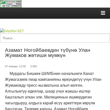
Азамат Ногойбаевдин түбүнө Улан
Жумаков жетиши мүмкүн
07-январь, 12:00
3 083
Мурдагы Бишкек ШИИБнин начальниги Канат
Жумагазиев пиар кампанияны өркүндөтүү үчүн Улан
Жумаковду пресс-кызматына алып келген.
Алгылыктуу идеялар, шаар үчүн жакшы иштер
башталып аткан эле. Милициянын ишмердигин
чагылдыруу, алдыга карай өсүү аркеттери көрүлө
баштаган. Тилекке каршы, Азамат Ногойбаев