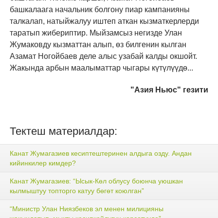
башкалаага начальник болгону пиар кампанияны
талкалап, натыйжалуу иштеп аткан кызматкерлерди
таратып жибериптир. Мыйзамсыз негизде Улан
Жумаковду кызматтан алып, өз билгенин кылган
Азамат Ногойбаев деле алыс узабай калды окшойт.
Жакында арбын маалыматтар чыгары күтүлүүдө...
"Азия Ньюс" гезити
Тектеш материалдар:
Канат Жумагазиев кесиптештеринен алдыга озду. Андан
кийинкилер кимдер?
Канат Жумагазиев: “Ысык-Көл облусу боюнча уюшкан
кылмыштуу топторго катуу бөгөт коюлган”
“Министр Улан Ниязбеков эл менен милицияны