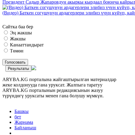
Президент Садыр Жапаровдун акыркы кырдаал боюнча кайрыл
(Видео) Баткен согушунун ардагерлери элибиз үчүн күйүп, к
Сайтка баа бер
Эң жакшы
Жакшы
Канааттандырат
Төмөн
Голосовать
Результаты
ARYBA.KG порталына жайгаштырылган материалдар
жеке колдонууда гана уруксат. Жалпыга таратуу
ARYBA.KG порталынын редакциясынын жазуу
түрүндөгү уруксаты менен гана болушу мүмкүн.
Башкы
бет
Жарнама
Байланыш