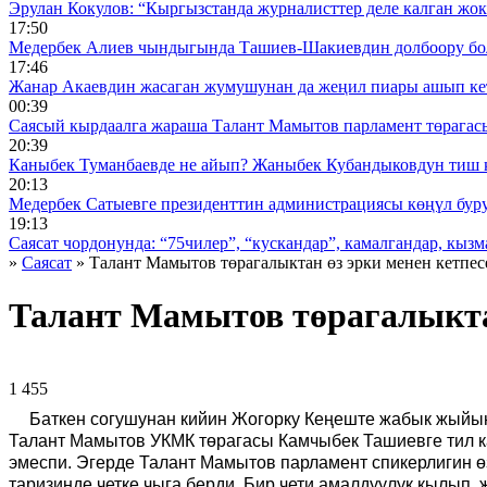
Эрулан Кокулов: “Кыргызстанда журналисттер деле калган жок
17:50
Медербек Алиев чындыгында Ташиев-Шакиевдин долбоору бо
17:46
Жанар Акаевдин жасаган жумушунан да жеңил пиары ашып ке
00:39
Саясый кырдаалга жараша Талант Мамытов парламент төрагас
20:39
Каныбек Туманбаевде не айып? Жаныбек Кубандыковдун тиш 
20:13
Медербек Сатыевге президенттин администрациясы көңүл буруш
19:13
Саясат чордонунда: “75чилер”, “кускандар”, камалгандар, кызма
»
Саясат
» Талант Мамытов төрагалыктан өз эрки менен кетпес
Талант Мамытов төрагалыктан
1 455 ᠌ ᠌ ᠌ ᠌᠌ ᠌ ᠌᠌
Баткен согушунан кийин Жогорку Кеңеште жабык жыйын
Талант Мамытов УКМК төрагасы Камчыбек Ташиевге тил кай
эмеспи. Эгерде Талант Мамытов парламент спикерлигин ө
таризинде четке чыга берди. Бир чети амалдуулук кылып, 