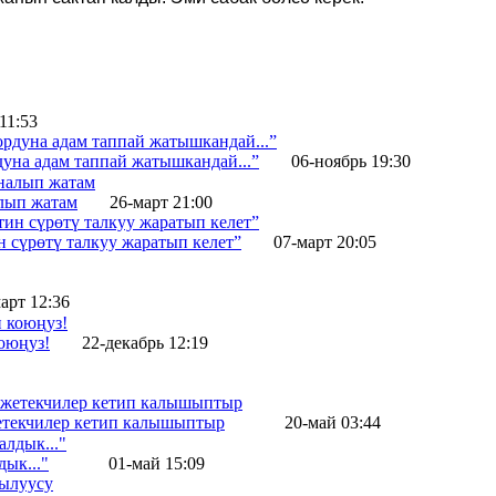
11:53
на адам таппай жатышкандай...”
06-ноябрь 19:30
лып жатам
26-март 21:00
н сүрөтү талкуу жаратып келет”
07-март 20:05
арт 12:36
оюңуз!
22-декабрь 12:19
жетекчилер кетип калышыптыр
20-май 03:44
ык..."
01-май 15:09