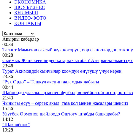
ЭКОНОМИКА
ШОУ БИЗНЕС
КЫЛМЫШ
ВИДЕО-ФОТО
КОНТАКТЫ
Акыркы кабарлар
00:34
Талант Мамытов саясый жүк көтөрүп, оор сыноолордон өткөнү 
00:28
Сыймык Жапыкеев лидер катары чыгабы? Азырынча өкмөттү 
23:46
Турат Акимовдой сынчылар коомдун өнүгүшү үчүн керек
23:36
“Рух Ордо” – Ташкул акенин ааламдык чабыты
00:44
Шайлоодо улакчылар менен футбол, волейбол ойногондор таас
21:43
Чыныгы өсүү – сергек акыл, таза кол менен жасалары шексиз
15:56
Улугбек Ормонов шайлоодо Оштогу штабды башкарабы?
14:12
“Шакалёнок”
19:28