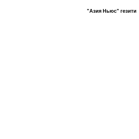
"Азия Ньюс" гезити