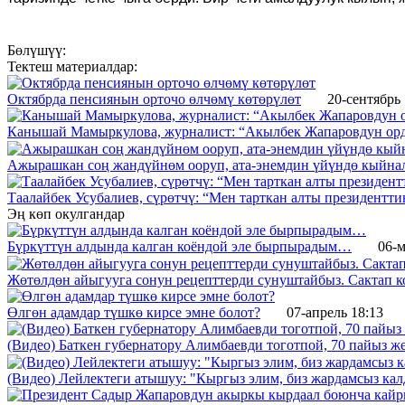
Бөлүшүү:
Тектеш материалдар:
Октябрда пенсиянын орточо өлчөмү көтөрүлөт
20-сентябрь 
Канышай Мамыркулова, журналист: “Акылбек Жапаровдун орду
Ажырашкан соң жандүйнөм ооруп, ата-энемдин үйүндө кыйна
Таалайбек Усубалиев, сүрөтчү: “Мен тарткан алты президентти
Эң көп окулгандар
Бүркүттүн алдында калган коёндой эле бырпырадым…
06-м
Жөтөлдөн айыгууга сонун рецепттерди сунуштайбыз. Сактап к
Өлгөн адамдар түшкө кирсе эмне болот?
07-апрель 18:13
(Видео) Баткен губернатору Алимбаевди тоготпой, 70 пайыз 
(Видео) Лейлектеги атышуу: "Кыргыз элим, биз жардамсыз калд