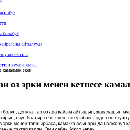
”
лгонбу?
тти
ы болобу?
кайраганы айтылууда
у керек го...
ттан куулгандар...
е камалмак экен
 өз эрки менен кетпесе камал
 болуп, депутаттар өз ара кайым айтышып, жакалашып му
рып, өзүн баатыр сезе коюп, көп узабай ээрден ооп түштү.
з эрки менен тапшырбаса, камакка алынары да болжонуп ка
жанын сактап калды. Эми сабак болсо керек.