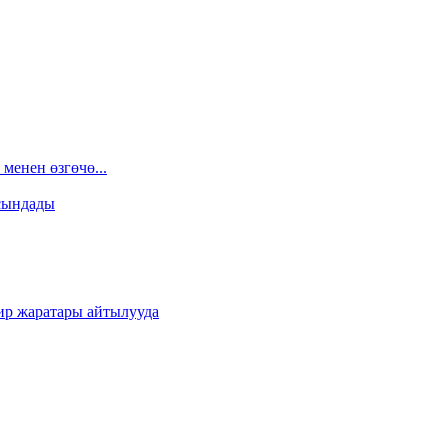
менен өзгөчө...
сындады
ир жаратары айтылууда