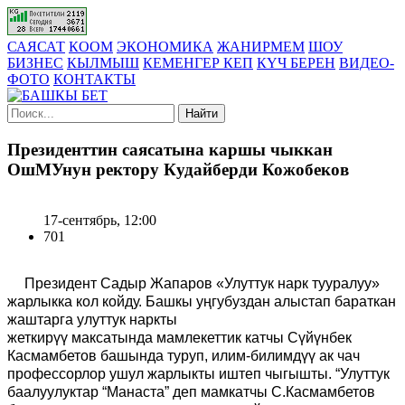
САЯСАТ
КООМ
ЭКОНОМИКА
ЖАНИРМЕМ
ШОУ
БИЗНЕС
КЫЛМЫШ
КЕМЕНГЕР КЕП
КҮЧ БЕРЕН
ВИДЕО-
ФОТО
КОНТАКТЫ
Найти
Президенттин саясатына каршы чыккан
ОшМУнун ректору Кудайберди Кожобеков
17-сентябрь, 12:00
701
Президент Садыр Жапаров «Улуттук нарк тууралуу»
жарлыкка кол койду.
Башкы уңгубуздан
алыстап бараткан
жаштарга улуттук наркты
жеткир
үү
максатында
мамлекеттик катчы Сүйүнбек
Касмамбетов башында туруп, илим-билимдүү ак чач
профессорлор ушул жарлыкты иштеп чыгышты. “Улуттук
баалуулуктар “Манаста” деп мамкатчы С.Касмамбетов