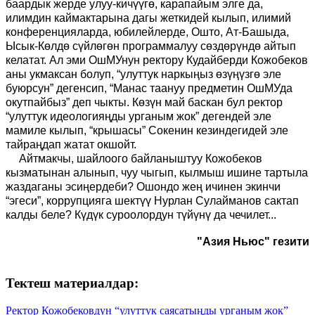
баардык жерде улуу-кичүүгө, карапайым элге да,
илимдин каймактарына дагы жеткидей кылып, илимий
конференцияларда, юбилейлерде, Ошто, Ат-Башыда,
Ысык-Көлдө сүйлөгөн программалуу сөздөрүндө айтып
келатат. Ал эми ОшМУнун ректору Кудайберди Кожобеков
аны укмаксан болуп, “улуттук наркыңыз өзүңүзгө эле
буюрсун” дегенсип, “Манас таануу предметин ОшМУда
окутпайбыз” деп чыкты. Көзүн май баскан бул ректор
“улуттук идеологияңды урганым жок” дегендей эле
мамиле кылып, “крышасы” Сокенин кезиндегидей эле
тайраңдап жатат окшойт.
Айтмакчы, шайлоого байланыштуу Кожобеков
кызматынан алынып, чуу чыгып, кылмыш ишине тартыла
жаздаганы эсиңердеби? Ошондо жең ичинен экинчи
“эгеси”, коррупцияга шектүү Нурлан Сулайманов сактап
калды беле? Күдүк суроолордун түйүнү да чечилет...
"Азия Ньюс" гезити
Тектеш материалдар:
Ректор Кожобековдун “улуттук саясатыңды урганым жок”