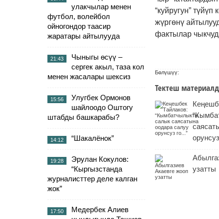
улакчылар менен
“куйругун” түйү
футбол, волейбол
жүргөнү айтылууд
ойногондор таасир
фактылар чыкчуда
жаратары айтылууда
Чыныгы өсүү –
21:43
сергек акыл, таза кол
Бөлүшүү:
менен жасалары шексиз
Тектеш материалд
Улугбек Ормонов
15:56
Кеңешб
шайлоодо Оштогу
“Кымба
штабды башкарабы?
саясат
орунсуз 
“Шакалёнок”
14:12
Абылга
Эрулан Кокулов:
19:28
“Кыргызстанда
узатты
журналисттер деле калган
жок”
Медербек Алиев
17:50