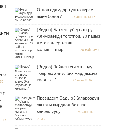
лап
Өлгөн адамдар түшкө кирсе
эмне болот?
07-апрель 18:13
(Видео) Баткен губернатору
зити
Алимбаевди тоготпой, 70 пайыз
жетекчилер кетип
калышыптыр
20-май 03:44
(Видео) Лейлектеги атышуу:
"Кыргыз элим, биз жардамсыз
үнө
калдык..."
01-май 15:09
:25
ктр
Президент Садыр Жапаровдун
:
акыркы кырдаал боюнча
ө
кайрылуусу
30-апрель
22:35
17-