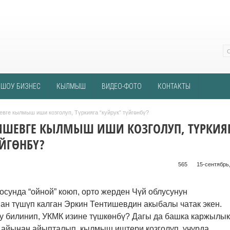
ШОУ БИЗНЕС
КЫЛМЫШ
ВИДЕО-ФОТО
КОНТАКТЫ
вге кылмыш иши козголуп, Түркияга “куйрук” түйгөнбү?
ИШЕВГЕ КЫЛМЫШ ИШИ КОЗГОЛУП, ТҮРКИЯ
ҮЙГӨНБҮ?
565 ᠌ ᠌ ᠌ ᠌᠌ ᠌ ᠌᠌
15-сентябрь,
осунда “ойной” коюп, орто жерден Чүй облусунун
ан түшүп калган Эркин Тентишевдин акыбалы чатак экен.
 билинип, УКМК изине түшкөнбү? Дагы да башка каржылык
 айынан айыпталып, кылмыш иштери козголуп, учурда