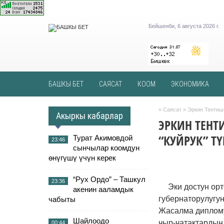
Бейшенби, 6 августа 2026 г.
БАШКЫ БЕТ
САЯСАТ
КООМ
ЭКОНОМИКА
»
Саясат
» Эркин Тентише
Акыркы кабарлар
ЭРКИН ТЕНТ
“КУЙРУК” Т
Турат Акимовдой
23:46
сынчылар коомдун
өнүгүшү үчүн керек
“Рух Ордо” – Ташкул
23:36
Эки достун орт
акенин ааламдык
губернаторулугун
чабыты
Жасалма диплому
Шайлоодо
чыр-чатактардын
00:44