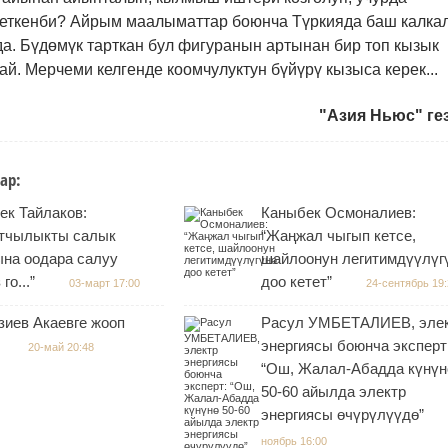
п кеткенби? Айрым маалыматтар боюнча Түркияда баш калка
а. Бүдөмүк тарткан бул фигуранын артынан бир топ кызык
й. Мерчеми келгенде коомчулуктун бүйүрү кызыса керек...
"Азия Ньюс" ге
ар:
ек Тайлаков:
Каныбек Осмоналиев:
тчылыкты салык
“Жаңжал чыгып кетсе,
ына оодара салуу
шайлоонун легитимдүүлүг
го...”
доо кетет”
03-март 17:00
24-сентябрь 19
зиев Акаевге жооп
Расул УМБЕТАЛИЕВ, эле
энергиясы боюнча эксперт
20-май 20:48
“Ош, Жалал-Абадда күнүн
50-60 айылда электр
энергиясы өчүрүлүүдө”
ноябрь 16:00