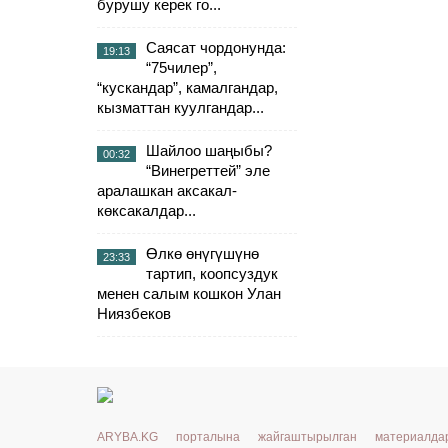
бурушу керек го...
Саясат чордонунда:
19:13
“75чилер”,
“кускандар”, камалгандар,
кызматтан куулгандар...
Шайлоо шаңыбы?
00:32
“Винегреттей” эле
аралашкан аксакал-
көксакалдар...
Өлкө өнүгүшүнө
23:33
тартип, коопсуздук
менен салым кошкон Улан
Ниязбеков
ARYBA.KG порталына жайгаштырылган материалд