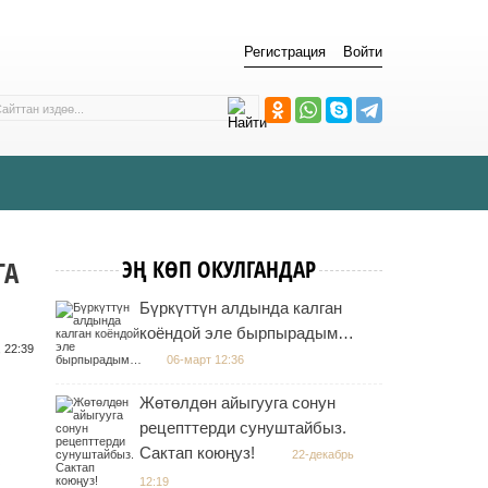
Регистрация
Войти
ГА
ЭҢ КӨП ОКУЛГАНДАР
Бүркүттүн алдында калган
коёндой эле бырпырадым…
 22:39
06-март 12:36
Жөтөлдөн айыгууга сонун
рецепттерди сунуштайбыз.
Сактап коюңуз!
22-декабрь
12:19