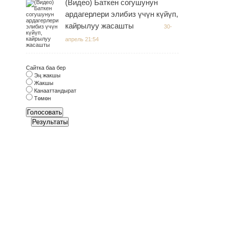
(Видео) Баткен согушунун
ардагерлери элибиз үчүн күйүп,
кайрылуу жасашты
30-
апрель 21:54
Сайтка баа бер
Эң жакшы
Жакшы
Канааттандырат
Төмөн
Голосовать
Результаты