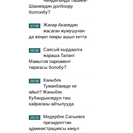
чындыгында Ташиев-
Шакиевдин долбоору
болгонбу?
Жанар Акаевдин
17:46
жасаган жумушунан
да жеңил пиары ашып кетти
Саясый кырдаалга
00:39
жараша Талант
Мамытов парламент
төрагасы болобу?
Каныбек
20:39
Туманбаевде не
айып? Жаныбек
Кубандыковдун тиш
кайраганы айтылууда
Медербек Сатыевге
20:13
президенттин
администрациясы көңүл