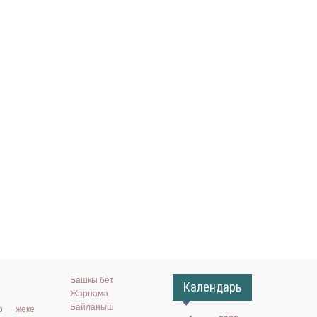
Башкы бет
Календарь
Жарнама
Байланыш
ар жеке