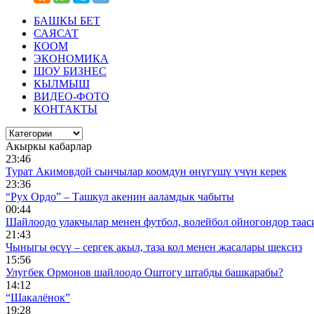
БАШКЫ БЕТ
САЯСАТ
КООМ
ЭКОНОМИКА
ШОУ БИЗНЕС
КЫЛМЫШ
ВИДЕО-ФОТО
КОНТАКТЫ
Акыркы кабарлар
23:46
Турат Акимовдой сынчылар коомдун өнүгүшү үчүн керек
23:36
“Рух Ордо” – Ташкул акенин ааламдык чабыты
00:44
Шайлоодо улакчылар менен футбол, волейбол ойногондор таас
21:43
Чыныгы өсүү – сергек акыл, таза кол менен жасалары шексиз
15:56
Улугбек Ормонов шайлоодо Оштогу штабды башкарабы?
14:12
“Шакалёнок”
19:28