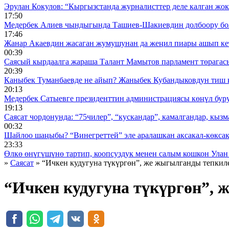
Эрулан Кокулов: “Кыргызстанда журналисттер деле калган жок
17:50
Медербек Алиев чындыгында Ташиев-Шакиевдин долбоору бо
17:46
Жанар Акаевдин жасаган жумушунан да жеңил пиары ашып ке
00:39
Саясый кырдаалга жараша Талант Мамытов парламент төрагас
20:39
Каныбек Туманбаевде не айып? Жаныбек Кубандыковдун тиш 
20:13
Медербек Сатыевге президенттин администрациясы көңүл буруш
19:13
Саясат чордонунда: “75чилер”, “кускандар”, камалгандар, кызма
00:32
Шайлоо шаңыбы? “Винегреттей” эле аралашкан аксакал-көксака
23:33
Өлкө өнүгүшүнө тартип, коопсуздук менен салым кошкон Улан
»
Саясат
» “Ичкен кудугуна түкүргөн”, же жыгылганды тепкил
“Ичкен кудугуна түкүргөн”,