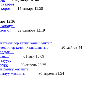
 көрөт
14-январь 15:58
арт 12:36
оюңуз!
22-декабрь 12:19
жетекчилер кетип калышыптыр
20-май 03:44
ык..."
01-май 15:09
уусу
30-апрель 22:35
айрылуу жасашты
30-апрель 21:54