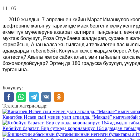
11 105 ᠌ ᠌ ᠌ ᠌᠌ ᠌ ᠌᠌
2010-жылдын 7-апрелинен кийин Марат Иманкулов коопс
шефтерине жагынуу таризинде маек бергени күлкү келтир
өкмөттүн мүчөлөрүнө акаарат келтирип, тыңсынып, өзүн ө
муктаж болушуп, Роза Отунбаева жалдырап, суранып жаты
кармайсың. Анан калса жыгылганды тепкилеген пас кыялы
адамдарды тебелебейт. Колунан келсе жардам берет. А бу
кантесиң? Акылы жетсе сабак алып, эми тыйылып калса кер
божомолдойсуңар? Эртең да 180 градуска бурулуп, учурд
турганына...
Бөлүшүү:
Тектеш материалдар:
Канатбек Исаев сый менен узап атканда, “Макалё” кыпчылбай 
Көбөйүп баратат. Бир суткада коронавирус 164 адамдан табыл
Бишкектин абасынын булганышынын негизги булактары айты