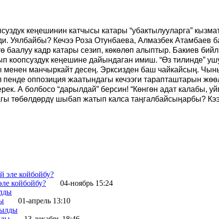
уздук кеңешинин катчысы катары “убактылууларга” кызмат
ди. Уялбайбы? Кечээ Роза Отунбаева, Алмазбек Атамбаев б
тө баалуу кадр катары сезип, көкөлөп алыптыр. Бакиев би
п коопсуздук кеңешине дайындаган имиш. “Өз тилинде” уш
 менен манчыркайт десең. Эрксизден баш чайкайсың. Чыныг
л пенде оппозиция жаатындагы кечээги тарапташтарын жөөл
ек. А болбосо “дарылдай” берсин! “Көнгөн адат калабы, уй
агы төбөлдөрдү шыбап жатып калса таңгалбайсыңарбы? Кээ
эле койбойбу?
04-ноябрь 15:24
ды
01-апрель 13:10
лды
13-декабрь 18:46