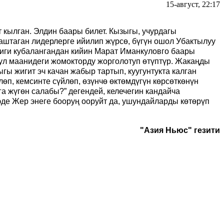
15-август, 22:17
 кылган. Элдин баары билет. Кызыгы, учурдагы
аштаган лидерлерге ийилип жүрсө, бүгүн ошол Убактылуу
йлиги кубалангандан кийин Марат Иманкуловго баары
ул маанидеги жомокторду жорголотуп өтүптүр. Жакаңды
ы жигит эч качан жабыр тартып, куугунтукта калган
өп, кемсинте сүйлөп, өзүнчө өктөмдүгүн көрсөткөнүн
га жүгөн салабы?” дегендей, келечегин кандайча
де Жер энеге бооруң ооруйт да, ушундайларды көтөрүп
"Азия Ньюс" гезити