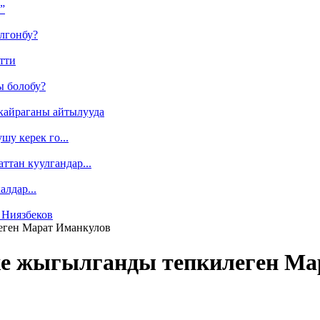
”
лгонбу?
тти
ы болобу?
кайраганы айтылууда
у керек го...
ттан куулгандар...
лдар...
 Ниязбеков
еген Марат Иманкулов
 же жыгылганды тепкилеген М