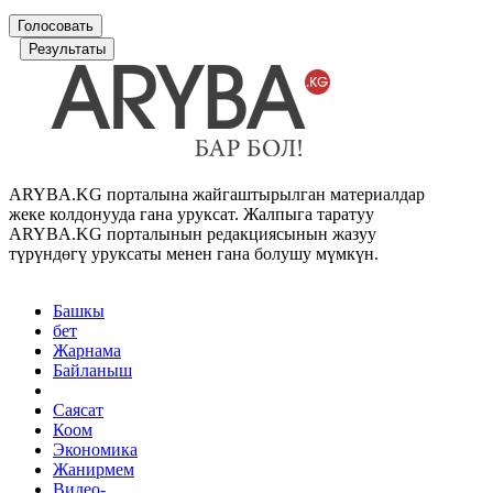
Голосовать
Результаты
ARYBA.KG порталына жайгаштырылган материалдар
жеке колдонууда гана уруксат. Жалпыга таратуу
ARYBA.KG порталынын редакциясынын жазуу
түрүндөгү уруксаты менен гана болушу мүмкүн.
Башкы
бет
Жарнама
Байланыш
Саясат
Коом
Экономика
Жанирмем
Видео-