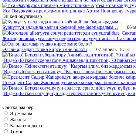
Иса Өмүркулов премьер-министрликке Артем Новиковду туура
Эң көп окулгандар
Бүркүттүн алдында калган коёндой эле бырпырадым…
06-м
Жөтөлдөн айыгууга сонун рецепттерди сунуштайбыз. Сактап к
Өлгөн адамдар түшкө кирсе эмне болот?
07-апрель 18:13
(Видео) Баткен губернатору Алимбаевди тоготпой, 70 пайыз 
(Видео) Лейлектеги атышуу: "Кыргыз элим, биз жардамсыз калд
Президент Садыр Жапаровдун акыркы кырдаал боюнча кайрыл
(Видео) Баткен согушунун ардагерлери элибиз үчүн күйүп, к
Сайтка баа бер
Эң жакшы
Жакшы
Канааттандырат
Төмөн