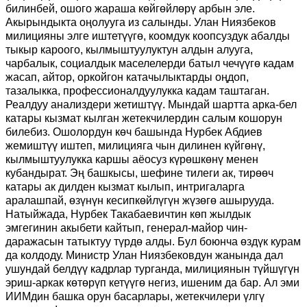
билинбей, ошого жараша көйгөйлөрү арбын эле.
Акырындыкта оңолууга из салынды. Улан Ниязбеков
милицияны элге иштетүүгө, коомдук коопсуздук абалды
тыкыр кароого, кылмыштуулуктун алдын алууга,
чарбалык, социалдык маселелерди батыл чечүүгө кадам
жасап, айтор, оркойгон катачылыктарды оңдоп,
тазалыкка, профессионалдуулукка кадам таштаган.
Реалдуу анализдери жетиштүү. Мындай шартта арка-бел
катары кызмат кылган жетекчилердин салым кошорун
билебиз. Ошолордун көч башында Нурбек Абдиев
жемиштүү иштеп, милицияга чын дилинен күйгөнү,
кылмыштуулукка каршы аёосуз күрөшкөнү менен
кубандырат. Эң башкысы, шефине тилеги ак, тирөөч
катары ак дилден кызмат кылып, интригаларга
аралашпай, өзүнүн кесипкөйлүгүн жүзөгө ашырууда.
Натыйжада, Нурбек Такабаевичтин көп жылдык
эмгегинин акыбети кайтып, генерал-майор чин-
даражасын татыктуу түрдө алды. Бул боюнча өздүк курам
да колдоду. Министр Улан Ниязбековдун жанында дал
ушундай белдүү кадрлар турганда, милициянын түйшүгүн
эриш-аркак көтөрүп кетүүгө негиз, ишеним да бар. Ал эми
ИИМдин башка орун басарлары, жетекчилери үлгү