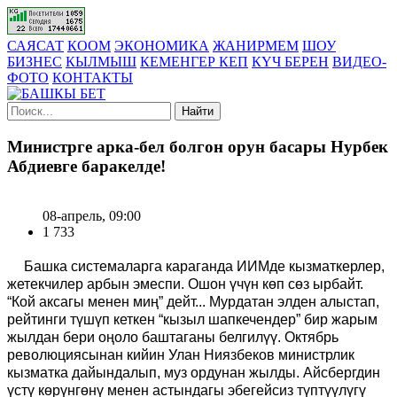
САЯСАТ
КООМ
ЭКОНОМИКА
ЖАНИРМЕМ
ШОУ
БИЗНЕС
КЫЛМЫШ
КЕМЕНГЕР КЕП
КҮЧ БЕРЕН
ВИДЕО-
ФОТО
КОНТАКТЫ
Найти
Министрге арка-бел болгон орун басары Нурбек
Абдиевге баракелде!
08-апрель, 09:00
1 733
Башка системаларга караганда ИИМде кызматкерлер,
жетекчилер арбын эмеспи. Ошон үчүн көп сөз ырбайт.
“Кой аксагы менен миң” дейт... Мурдатан элден алыстап,
рейтинги түшүп кеткен “кызыл шапкечендер” бир жарым
жылдан бери оңоло баштаганы белгилүү. Октябрь
революциясынан кийин Улан Ниязбеков министрлик
кызматка дайындалып, муз ордунан жылды. Айсбергдин
үстү көрүнгөнү менен астындагы эбегейсиз түптүүлүгү