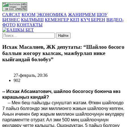
САЯСАТ
КООМ
ЭКОНОМИКА
ЖАНИРМЕМ
ШОУ
БИЗНЕС
КЫЛМЫШ
КЕМЕНГЕР КЕП
КҮЧ БЕРЕН
ВИДЕО-
ФОТО
КОНТАКТЫ
Найти
Исхак Масалиев, ЖК депутаты: “Шайлоо босого
баллын жогору кылсак, мажбурлап нике
кыйгандай болобуз”
27-февраль, 20:36
902
-- Исхак Абсаматович, шайлоо босогосу боюнча көз
карашыңыз кандай?
-- Мен беш пайызды сунуштап жатам. Өткөн шайлоодо
7 пайыз болгондо эки миллионго жакын шайлоочу келген.
Анын ичинен бир жарым миллион шайлоочунун өкүлдөрү
парламентте отурат. Ал эми 500 миң шайлоочунун
өкүлдөрү четте калышты. Ошондуктан, 5 пайыз болгону