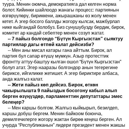
туура. Менин оюмча, демократияга дал келген норма
болот. Кийинки шайлоодо жанагы процесс: партиянын
өзгөрүүлөрү, бириккени, ажырашканы өз жолу менен
кетет. А эгер босого баллды жогору кылсак, мажбурлап
нике кыйгандай болобуз. Биз сунушубузду бердик, бирок,
комитет ар кандай себептер менен созуп жатат.
-- 7 пайыз болгондо “Бүтүн Кыргызстан” сыяктуу
партиялар дагы өтпөй калат дейсизби?
-- Мен аны мисал катары гана айттым. Бирок, ал
партия бул сапар өтүшү мүмкүн. Азыр протесттик
фронтту аттуу-баштуу кылган ошол “Бүтүн Кыргызстан”
болуп атат. Эгер нааразы болгондор анын тегерегине
бириксе, ийгиликке жетишет. А эгер бириктире албаса,
анда жалгыз калат.
-- Жети пайыз көп дейсиз. Бирок, өткөн
чакырылышта 9 пайыздык босогону кабыл алып
берген өзүңүздөр, парламенттин депутаттары эмес
белеңер?
-- Мен каршы болгом. Жалгыз кыйкырып, безилдеп,
каршы добуш бергем. Менин байкоом боюнча,
демилгечилерге жогору жактан бирөө кеңеш берген. Ал
учурда “Республиканын” лидери президент менен жакшы