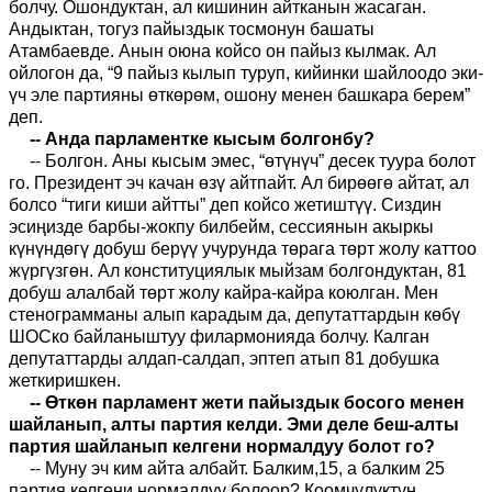
болчу. Ошондуктан, ал кишинин айтканын жасаган.
Андыктан, тогуз пайыздык тосмонун башаты
Атамбаевде. Анын оюна койсо он пайыз кылмак. Ал
ойлогон да, “9 пайыз кылып туруп, кийинки шайлоодо эки-
үч эле партияны өткөрөм, ошону менен башкара берем”
деп.
-- Анда парламентке кысым болгонбу?
-- Болгон. Аны кысым эмес, “өтүнүч” десек туура болот
го. Президент эч качан өзү айтпайт. Ал бирөөгө айтат, ал
болсо “тиги киши айтты” деп койсо жетиштүү. Сиздин
эсиңизде барбы-жокпу билбейм, сессиянын акыркы
күнүндөгү добуш берүү учурунда төрага төрт жолу каттоо
жүргүзгөн. Ал конституциялык мыйзам болгондуктан, 81
добуш алалбай төрт жолу кайра-кайра коюлган. Мен
стенограмманы алып карадым да, депутаттардын көбү
ШОСко байланыштуу филармонияда болчу. Калган
депутаттарды алдап-салдап, эптеп атып 81 добушка
жеткиришкен.
-- Өткөн парламент жети пайыздык босого менен
шайланып, алты партия келди. Эми деле беш-алты
партия шайланып келгени нормалдуу болот го?
-- Муну эч ким айта албайт. Балким,15, а балким 25
партия келгени нормалдуу болоор? Коомчулуктун