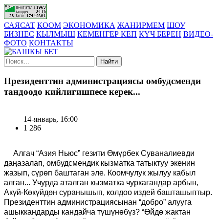
САЯСАТ
КООМ
ЭКОНОМИКА
ЖАНИРМЕМ
ШОУ
БИЗНЕС
КЫЛМЫШ
КЕМЕНГЕР КЕП
КҮЧ БЕРЕН
ВИДЕО-
ФОТО
КОНТАКТЫ
Найти
Президенттин администрациясы омбудсменди
тандоодо кийлигишпесе керек...
14-январь, 16:00
1 286
Алгач “Азия Ньюс” гезити Өмүрбек Суваналиевди
даңазалап, омбудсмендик кызматка татыктуу экенин
жазып, сүрөп баштаган эле. Коомчулук жылуу кабыл
алган... Учурда аталган кызматка чуркагандар арбын,
Акүй-Көкүйдөн суранышып, колдоо издей башташыптыр.
Президенттин администрациясынан “добро” алууга
ашыккандарды кандайча түшүнөбүз? “Өйдө жактан