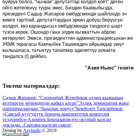
буйрук болсо, “чычкак” депутаттар колдоп коёт” деген
ойго жетеленүү туура эмес. Биздин баамыбызда,
президент Садыр Жапаров омбудсменди шайлоодо эч
кимге тартпай, депутаттардын эркин добуш берүүсүн
колдоп, көз карандысыз омбудсменди тандоого шарт
түзсө керек. Ошондо гана элдик кызматтын аброю
көтөрүлөт. Эмесе, президенттин администрациясынан же
УКМК төрагасы Камчыбек Ташиевден айрымдар үмүт
кылышпаса, татыктуу талапкер адилеттүү алкакта
тандалса (!) дейбиз.
"Азия Ньюс" гезити
Тектеш материалдар:
Садыр Жапаров: “Сооронбай Жээнбеков элдин кыжырын
келтирген чечимдерди кабыл алган”
Элдик демократия жана
партиячылардын “балалык оорусу”
Бекболот Талгарбеков:
«Саясый куугунтук боюнча мамлекеттик комиссия
түздүрөбүз»
Азимбек Бекназаровдун окулбай калган
доклады...
Сарсана кылган саясат
Desing by
Asyluulu
© 2019