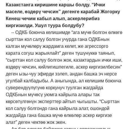
Казакстанга киришине каршы болду. “Ички
маселе, өздөрү чечсин” дегенге карабай Жогорку
Кенеш чечим кабыл алып, аскерлерибиз
киргизилди. Ушул туура болдубу?
-- ОДКБ боюнча келишимде “ага мүчө болгон өлкөгө
сырттан кол салуу болгон учурда гана ОДКБнын
калган мүчөлөрү жардамга келет, же агрессорго
карата согуш жарыялайт” деген түшүнүккө таянып,
“сырттан кол салуу болгон жок, казактардын ички иши,
өздөрү чечсин, кийлигишпегиле, аскер киргизилбесин”
деген ызы-чуу эфирди ээлеп, андан башка эч нерсе
угулбай калбадыбы. А аныгында, ал келишим боюнча
суверендүүлүгүнө коркунуч туулган жагдайда
ОДКБнын мүчөсү уюмга кайрыла алары так
көрсөтүлгөнүн эксперттер айтып чыгышты. “Сырттан
кол салуу болгондо гана кайрыла алат, ошондой
жагдайда гана башка мүчө өлкөлөр аскер киргизе
алат” деген чектөө жок экен.