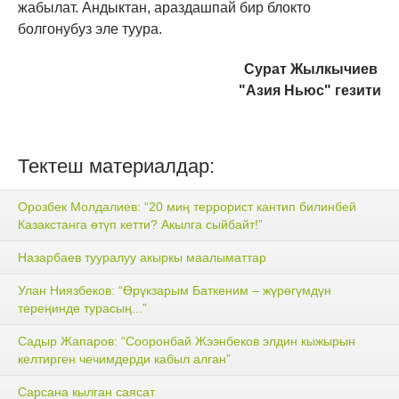
жабылат. Андыктан, араздашпай бир блокто
болгонубуз эле туура.
Сурат Жылкычиев
"Азия Ньюс" гезити
Тектеш материалдар:
Орозбек Молдалиев: “20 миң террорист кантип билинбей
Казакстанга өтүп кетти? Акылга сыйбайт!”
Назарбаев тууралуу акыркы маалыматтар
Улан Ниязбеков: “Өрүкзарым Баткеним – жүрөгүмдүн
тереңинде турасың...”
Садыр Жапаров: “Сооронбай Жээнбеков элдин кыжырын
келтирген чечимдерди кабыл алган”
Сарсана кылган саясат