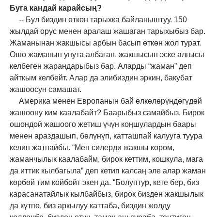
Буга кандай карайсың?
-- Бул биздин өткөн тарыхка байланыштуу. 150
жылдай орус менен аралаш жашаган тарыхыбыз бар.
Жаманынан жакшысы арбын басып өткөн жол турат.
Ошо жаманын унута албаган, жакшысын эске алгысы
келбеген жарандарыбыз бар. Аларды “жаман” деп
айткым келбейт. Алар да элибиздин эркин, бакубат
жашоосун самашат.
Америка менен Европанын бай өлкөлөрүндөгүдөй
жашоону ким каалабайт? Баарыбыз самайбыз. Бирок
ошондой жашоого жетиш үчүн коңшулардын баары
менен араздашып, бөлүнүп, катташпай калууга туура
келип жатпайбы. “Мен силерди жакшы көрөм,
жаманчылык каалабайм, бирок кеттим, кошкула, мага
да иттик кылбагыла” деп кетип калсаң эле алар жаман
көрбөй тим койбойт экен да. “Болуптур, кете бер, биз
карасанатайлык кылбайбыз, бирок бизден жакшылык
да күтпө, биз аркылуу каттаба, биздин жолду