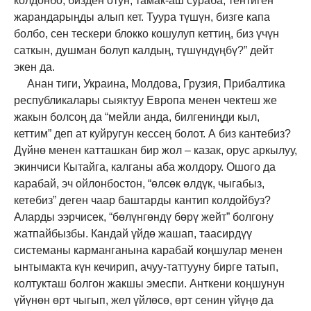
колдонбо, бизден отун, тамак-аш сураба, тентиген
жарандарыңды алып кет. Туура түшүн, бизге капа
болбо, сен тескери блокко кошулуп кеттиң, биз үчүн
саткын, душман болуп калдың, түшүндүңбү?” дейт
экен да.
Анан тиги, Украина, Молдова, Грузия, Прибалтика
республикалары сыяктуу Европа менен чектеш же
жакын болсоң да “мейли анда, билгениңди кыл,
кеттим” деп ат куйругун кессең болот. А биз кантебиз?
Дүйнө менен катташкан бир жол – казак, орус аркылуу,
экинчиси Кытайга, калганы аба жолдору. Ошого да
карабай, эч ойлонбостон, “өлсөк өлдүк, чыгабыз,
кетебиз” деген чаар баштарды кантип колдойбуз?
Аларды ээрчисек, “бөлүнгөндү бөрү жейт” болгону
жатпайбызбы. Кандай үйдө жашап, таасирдүү
системаны карманганына карабай коңшулар менен
ынтымакта күн кечирип, ачуу-таттууну бирге татып,
колтукташ болгон жакшы эмеспи. Анткени коңшунун
үйүнөн өрт чыгып, жел үйлөсө, өрт сенин үйүңө да