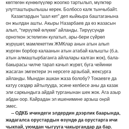
көптөгөн күнөөлүүлөр жоопко тартылып, мүлктөр
улутташтырылышы керек. Болбосо калк тынчыбайт.
Казактардын “шал кет” деп кыйкыра баштаганына
он жылдан ашты. Акыры Назарбаев да өз жазасын
алып, “тирүүлөй өлүккө” айланды. Тирүүсүндө
орноткон эстелигин кулатып, ары-бери сүйрөп
жүрүшөт, мамлекеттик ЖМКлар анын атын алып
жүргөн борбор калаанын атын атабай калышты (б.а.
атын алмаштырбаганга айлалары калган жок), бала-
бакырасы чилче тарап качып жүрөт, буга чейинки
жасаган эмгектери эч нерсеге арзыбай, жексурга
айланды. Мындан ашкан жаза болобу? Токаевге да
катуу сөздөр айтылууда, эсине келбесе аны да казак
эли саркындыга айдай турганынан шек жок. Ага азыр
абдан оор. Кайрадан эл ишенимине арзыш оңой
эмес.
-- ОДКБ ичиндеги элдердин дээрлик баарында,
жадагалса орустардын өзүндө да орустарга ичи
чыкпай, уюмдан чыгууга чакыргандар да бар.