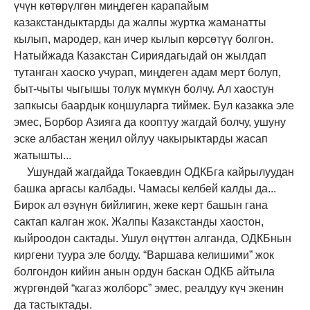
үчүн көтөрүлгөн миңдеген карапайым
казакстандыктарды да жалпы журтка жаманатты
кылып, мародер, кан ичер кылып көрсөтүү болгон.
Натыйжада Казакстан Сириядагыдай он жылдап
тутанган хаоско учурап, миңдеген адам мерт болуп,
быт-чыты чыгышы толук мүмкүн болчу. Ал хаостун
запкысы баардык коңшуларга тиймек. Бул казакка эле
эмес, Борбор Азияга да кооптуу жагдай болчу, ушуну
эске албастан жеңил ойлуу чакырыктарды жасап
жатышты...
Ушундай жагдайда Токаевдин ОДКБга кайрылуудан
башка аргасы калбады. Чамасы келбей калды да...
Бирок ал өзүнүн бийлигин, жеке керт башын гана
сактап калган жок. Жалпы Казакстанды хаостон,
кыйроодон сактады. Ушул өңүттөн алганда, ОДКБнын
киргени туура эле болду. “Варшава келишими” жок
болгондон кийин анын ордун баскан ОДКБ айтыла
жүргөндөй “кагаз жолборс” эмес, реалдуу күч экенин
да тастыктады.