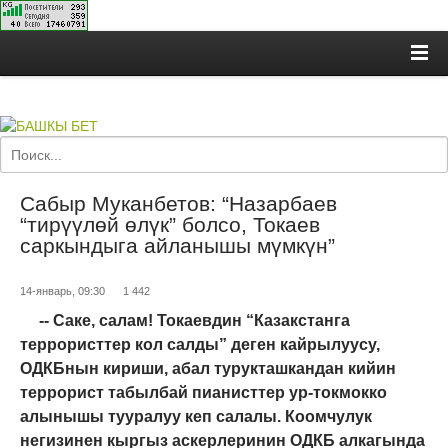
Сабыр Муканбетов: “Назарбаев
“тирүүлөй өлүк” болсо, Токаев
саркындыга айланышы мүмкүн”
14-январь, 09:30
1 442
-- Саке, салам! Токаевдин “Казакстанга
террористтер кол салды” деген кайрылуусу,
ОДКБнын кириши, абал турукташкандан кийин
террорист табылбай пианисттер ур-токмокко
алынышы тууралуу кеп салалы. Коомчулук
негизинен кыргыз аскерлеринин ОДКБ алкагында