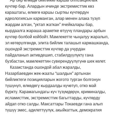
Ар бир өлкөдө бийликке каршы оппозициялык
күчтөр бар. Алардын ичинде экстремисттик көз
караштагы, өлкөгө каршы сырткы күчтөрдүн
идеологиясын карманган, алар менен алака түзүп
жардам алган, “уктап жаткан” ячейкалары бар,
кырдаалга жараша аракетке өтүүчү пландары арбын
күчтөр болбой койбойт. Мамлекетте чыңалуу жаралып,
эл көтөрүлгөндө, элита бийлик талашып кармашканда,
ошондой экстремисттик күчтөр да учурдан
пайдаланып активдешип, стабилдүүлүктү гана
бузбастан, мамлекеттин суверендүүлүгүнө шек келет.
Казакстанда ошондой абал жаралды,
Назарбаевдин жек-жааты “шалдын” артынан
бийликтеги позицияларын жогото турган болгонун
түшүнүп, өлкөдөгү кырдаалды күчөтүп, отко май
бүрктү. Карамагындагы күч түзүмдөрүн, криминалды,
исламисттик, экстремисттик багыттарды, күчтөрдү
айдап отко салды. Максаттары Токаевди гана алып
түшүү эмес, адилеттүүлүк, акыйкаттык, демократия