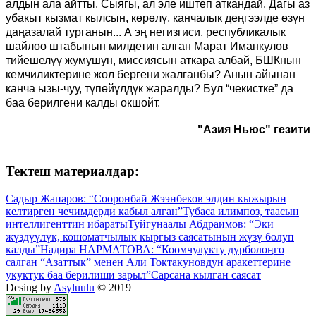
алдын ала айтты. Сыягы, ал эле иштеп аткандай. Дагы аз
убакыт кызмат кылсын, көрөлү, канчалык деңгээлде өзүн
даңазалай турганын... А эң негизгиси, республикалык
шайлоо штабынын милдетин алган Марат Иманкулов
тийешелүү жумушун, миссиясын аткара албай, БШКнын
кемчиликтерине жол бергени жалганбы? Анын айынан
канча ызы-чуу, түпөйүлдүк жаралды? Бул “чекистке” да
баа берилгени калды окшойт.
"Азия Ньюс" гезити
Тектеш материалдар:
Садыр Жапаров: “Сооронбай Жээнбеков элдин кыжырын
келтирген чечимдерди кабыл алган”
Тубаса илимпоз, таасын
интеллигенттин ибараты
Туйгунаалы Абдраимов: “Эки
жүздүүлүк, кошоматчылык кыргыз саясатынын жүзү болуп
калды”
Надира НАРМАТОВА: “Коомчулукту дүрбөлөңгө
салган “Азаттык” менен Али Токтакуновдун аракеттерине
укуктук баа берилиши зарыл”
Сарсана кылган саясат
Desing by
Asyluulu
© 2019