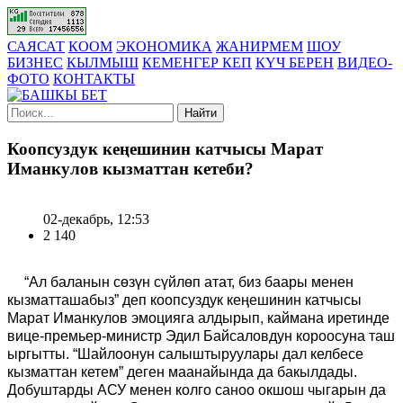
САЯСАТ
КООМ
ЭКОНОМИКА
ЖАНИРМЕМ
ШОУ
БИЗНЕС
КЫЛМЫШ
КЕМЕНГЕР КЕП
КҮЧ БЕРЕН
ВИДЕО-
ФОТО
КОНТАКТЫ
Найти
Коопсуздук кеңешинин катчысы Марат
Иманкулов кызматтан кетеби?
02-декабрь, 12:53
2 140
“Ал баланын сөзүн сүйлөп атат, биз баары менен
кызматташабыз” деп коопсуздук кеңешинин катчысы
Марат Иманкулов эмоцияга алдырып, каймана иретинде
вице-премьер-министр Эдил Байсаловдун короосуна таш
ыргытты. “Шайлоонун салыштыруулары дал келбесе
кызматтан кетем” деген маанайында да бакылдады.
Добуштарды АСУ менен колго саноо окшош чыгарын да