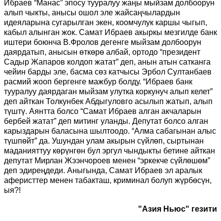
Ибраев “Манас” эпосу тууралуу жаңы мыйзам долбоорун
алып чыкты, анысы ошол эле жайсаңчылардын
идеяларына сугарылган экен, коомчулук каршы чыгып,
кабыл алынган жок. Самат Ибраев акыркы мезгилде банк
иштери боюнча В.Фролов дегенге мыйзам долбоорун
даярдатып, анысын өткөрө албай, ортодо “президент
Садыр Жапаров колдоп жатат” деп, анын атын сатканга
чейин барды эле, басма сөз катчысы Эрбол Султанбаев
расмий жооп бергенге мажбур болду. “Ибраев банк
тууралуу даярдаган мыйзам улутка коркунуч алып келет”
деп айткан Толкунбек Абдыгуловго асылып жатып, алып
түштү. Аянтта болсо “Самат Ибраев алган акчаларын
бербей жатат” деп митинг уланды. Депутат болсо алган
карыздарын баласына шылтоодо. “Алма сабагынан алыс
түшпөйт” да. Ушундан улам акырын сүйлөп, сыртынан
маданияттуу көрүнгөн бул эргул чындыкты бетине айткан
депутат Мирлан Жээнчороев менен “эркекче сүйлөшөм”
деп эдиреңдеди. Аныгында, Самат Ибраев эл аралык
аферисттер менен табакташ, криминал болуп жүрбөсүн,
ыя?!
"Азия Ньюс" гезити