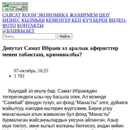
САЯСАТ
КООМ
ЭКОНОМИКА
ЖАНИРМЕМ
ШОУ
БИЗНЕС
КЫЛМЫШ
КЕМЕНГЕР КЕП
КҮЧ БЕРЕН
ВИДЕО-
ФОТО
КОНТАКТЫ
Найти
Депутат Самат Ибраев эл аралык аферисттер
менен табакташ, криминалбы?
07-октябрь, 16:25
1 782
Ушундай эл өкүлү бар. Самат Ибраевдин
тегерегиндеги ызы-чуу басыла элек. Ал кезинде
“Саякбай” фондун түзүп, ал фонд “Манасты” элге, дүйнөгө
жайылтуу, изилдөө иштерин жүргүзмөк. Бирок улуу
манасчынын атын жамынган бул фонд “Манасты”
бурмалаган жайсаңчылардын уюгуна айланган. Азыр
иши токтоп, эмне кылып жатканы белгисиз, андан кийин