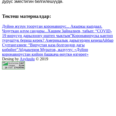
дурус эместигин белгилешүүдө.
Тектеш материалдар:
Дүйнө жүзүн тооруган коронавирус... Акыркы кырдаал.
Чочуткан өлүм сандары...
Хашим Зайналиев, табып: “COVID-
19 вирусун дарылоону иштеп чыктым”
Коронавируска кантип
туруштук бериш керек? Америкалык дарыгерден кеңеш
Айбар
Султангазиев: “Вирустан каза болгондор дагы
көбөйөт”
Абдыкерим Муратов, жазуучу: «Дүйнө
коронавирустан кийин башкача өңүткө өзгөрөт»
Desing by
Asyluulu
© 2019