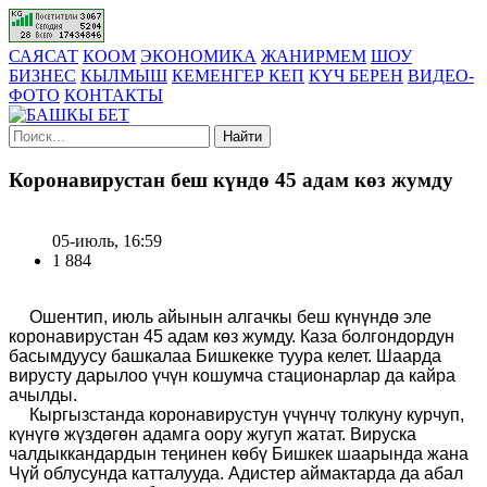
САЯСАТ
КООМ
ЭКОНОМИКА
ЖАНИРМЕМ
ШОУ
БИЗНЕС
КЫЛМЫШ
КЕМЕНГЕР КЕП
КҮЧ БЕРЕН
ВИДЕО-
ФОТО
КОНТАКТЫ
Найти
Коронавирустан беш күндө 45 адам көз жумду
05-июль, 16:59
1 884
Ошентип, июль айынын алгачкы беш күнүндө эле
коронавирустан 45 адам көз жумду. Каза болгондордун
басымдуусу башкалаа Бишкекке туура келет. Шаарда
вирусту дарылоо үчүн кошумча стационарлар да кайра
ачылды.
Кыргызстанда коронавирустун үчүнчү толкуну курчуп,
күнүгө жүздөгөн адамга оору жугуп жатат. Вируска
чалдыккандардын теңинен көбү Бишкек шаарында жана
Чүй облусунда катталууда. Адистер аймактарда да абал