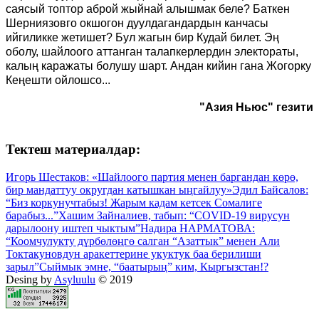
саясый топтор аброй жыйнай алышмак беле? Баткен
Шерниязовго окшогон дуулдагандардын канчасы
ийгиликке жетишет? Бул жагын бир Кудай билет. Эң
оболу, шайлоого аттанган талапкерлердин электораты,
калың каражаты болушу шарт. Андан кийин гана Жогорку
Кеңешти ойлошсо...
"Азия Ньюс" гезити
Тектеш материалдар:
Игорь Шестаков: «Шайлоого партия менен баргандан көрө,
бир мандаттуу округдан катышкан ыңгайлуу»
Эдил Байсалов:
“Биз коркунучтабыз! Жарым кадам кетсек Сомалиге
барабыз...”
Хашим Зайналиев, табып: “COVID-19 вирусун
дарылоону иштеп чыктым”
Надира НАРМАТОВА:
“Коомчулукту дүрбөлөңгө салган “Азаттык” менен Али
Токтакуновдун аракеттерине укуктук баа берилиши
зарыл”
Сыймык эмне, “баатырың” ким, Кыргызстан!?
Desing by
Asyluulu
© 2019