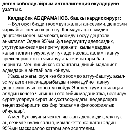
деген соболду айрым интеллигенция өкүлдөрүнө
узаттык.
Калдарбек АБДРАМАНОВ, башкы кардиохирург:
-- Бул окуя биздин коомдун жалпы аң-сезими, деңгээли
чаржайыт экенин көрсөттү. Коомдук аң-сезимдин
деңгээли менен мамлекет, коомдун өсүү деңгээли
аныкталат. Элдин 95%ы бул көрүнүштү адепсиздик,
улуттук аң-сезимди иритүү аракети, кылымдардан
калыпталган нукура улуттук адеп-ахлак, аалам таануу
эрежелерин жокко чыгаруу аракети катары баа
беришти.
Мен диний көз караштагы, диний маданият
адамдарын айтпай эле койдум.
Жакшы жагы, окуя к
ээ
бир коомдо атту
у-
баштуу
,
акыл
-
эстүү деген инсандарыбыздын ички дүйнө таануу
деңг
ээ
лин ачып көрсөтүп койду.
Энеден туума жылаңач
аялдын көчөгө чыгышын өтө бийик маданиятка, белгилүү
сүрөтчүлөрдүн сүрөт искусствосундагы шедеврлерге
теңеп жиберишти кээ бир “жасалма философиялык
ойчулдар”.
А мен бул окуяны чектен чыккан адепсиздик, улуттук
аң-сезимге бүлүк салып, мамлекетте жашаган элдин
95%ын маскаралоо катары эле эсептедим.