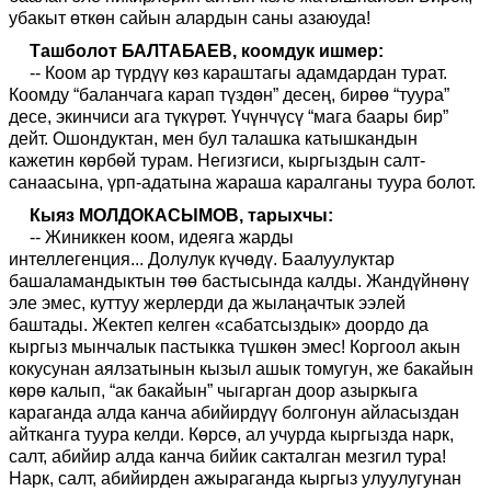
убакыт өткөн сайын алардын саны аз
аюуда
!
Ташболот БАЛТАБАЕВ, коомдук ишмер:
-- Коом ар түрдүү көз караштагы адамдардан турат.
Коомду “баланчага карап түздөн” десең, бирөө “туура”
десе, экинчиси ага түкүрөт. Үчүнчүсү “мага баары бир”
дейт. Ошондуктан, мен бул талашка катышкандын
кажетин көрбөй турам. Негизгиси, кыргыздын салт-
санаасына, үрп-адатына жараша каралганы туура болот.
Кыяз М
ОЛДОКАСЫМОВ, тарыхчы
:
--
Жиниккен коом, идеяга жарды
интел
легенция
.
..
Долулук күчөдү. Баалуулуктар
башаламандыктын төө бастысында калды. Жандүйнөнү
эле эмес, куттуу жерлерди да жылаңачтык ээлей
баштады. Жектеп келген «сабатсыздык» доордо да
кыргыз мынчалык пастыкка түшкөн эмес! Коргоол акын
кокусунан аялзатынын кызыл ашык томугун, же бакайын
көрө калып
,
“а
к бакайын
”
чыгарган доор азыркыга
караганда алда канча абийирдүү болгонун айласыздан
айтканга туура келди. Көрсө, ал учурда кыргызда нарк,
салт, абийир алда канча бийик сакталган мезгил тура!
Нарк, салт, абийирден ажыраганда кыргыз улуулугунан