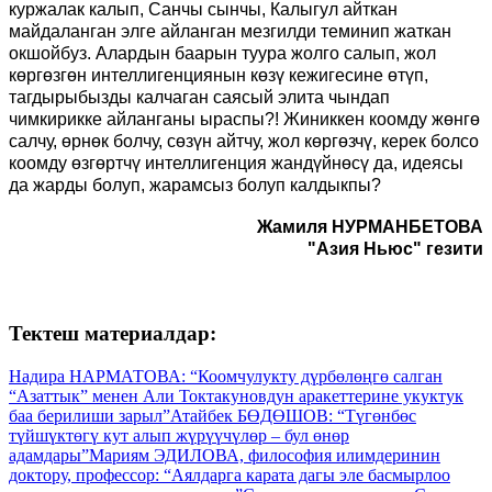
куржалак калып, Санчы сынчы, Калыгул айткан
майдаланган элге айланган мезгилди теминип жаткан
окшойбуз. Алардын баарын туура жолго салып, жол
көргөзгөн интеллигенциянын көзү кежигесине өтүп,
тагдырыбызды калчаган саясый элита чындап
чимкирикке айланганы ыраспы?! Жиниккен коомду жөнгө
салчу, өрнөк болчу, сөзүн айтчу, жол көргөзчү, керек болсо
коомду өзгөртчү интеллигенция жандүйнөсү да
,
идеясы
да жарды болуп, жарамсыз болуп калдыкпы?
Жамиля НУРМАНБЕТОВА
"Азия Ньюс" гезити
Тектеш материалдар:
Надира НАРМАТОВА: “Коомчулукту дүрбөлөңгө салган
“Азаттык” менен Али Токтакуновдун аракеттерине укуктук
баа берилиши зарыл”
Атайбек БӨДӨШОВ: “Түгөнбөс
түйшүктөгү кут алып жүрүүчүлөр – бул өнөр
адамдары”
Мариям ЭДИЛОВА, философия илимдеринин
доктору, профессор: “Аялдарга карата дагы эле басмырлоо