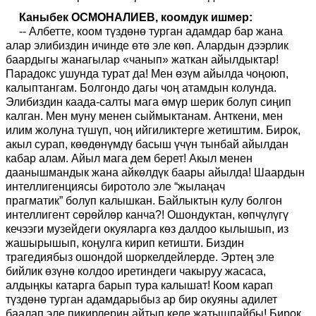
Каныбек ОСМОНАЛИЕВ, коомдук ишмер:
-- Албетте, коом түздөнө турган адамдар бар жана
алар элибиздин ичинде өтө эле көп.
Алардын дээрлик
баардыгы жанагылар «чанып» жаткан айылдыктар!
Парадокс ушунда турат да! Мен өзүм айылда чоңоюп,
калыптангам. Болгондо дагы чоң атам
д
ын колунда.
Элибиздин каада-салты мага өмүр шерик болуп сиңип
калган. Мен муну менен сыймыктанам. Анткени, мен
илим жолуна түшүп, чоң ийгиликтерге жетиштим. Бирок,
акыл сурап, көөдөнүм
д
ү басыш үчүн тынбай айылдан
кабар алам. Айыл мага дем берет! Акыл менен
даанышмандык жана айкөлдүк баары айылда! Шаардын
интеллигенциясы биротоло эле
“
жылаңач
прагматик
”
болуп калышкан. Байлыктын кулу болгон
интеллигент сөрөйлөр канча
?
! Ошондуктан, көпчүлүгү
кечээги музейдеги окуяларга көз далдоо кылышып, из
жашырышып
,
коңулга кирип кетишти. Биздин
трагедиябыз ошондой шоркелде
й
лерде. Эртең эле
бийлик өзүнө колдоо ир
е
тиндеги чакыруу жасаса,
алдыңкы катарга барып тура калышат! Коом карап
т
ү
здөнө турган адамдарыбыз ар бир окуяны адилет
баалап эле пикирлерин айтып келе жатышпайбы! Бирок,