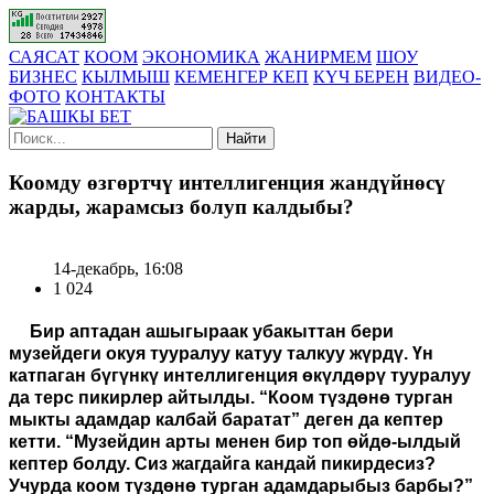
САЯСАТ
КООМ
ЭКОНОМИКА
ЖАНИРМЕМ
ШОУ
БИЗНЕС
КЫЛМЫШ
КЕМЕНГЕР КЕП
КҮЧ БЕРЕН
ВИДЕО-
ФОТО
КОНТАКТЫ
Найти
Коомду өзгөртчү интеллигенция жандүйнөсү
жарды, жарамсыз болуп калдыбы?
14-декабрь, 16:08
1 024
Бир аптадан ашыгыраак убакыттан бери
музейдеги окуя тууралуу катуу талкуу жүрдү. Үн
катпаган бүгүнкү интеллигенция өкүлдөрү тууралуу
да терс пикирлер айтылды. “Коом түздөнө турган
мыкты адамдар калбай баратат” деген да кептер
кетти. “Музейдин арты менен бир топ өйдө-ылдый
кептер болду. Сиз жагдайга кандай пикирдесиз?
Учурда коом түздөнө турган адамдарыбыз барбы?”