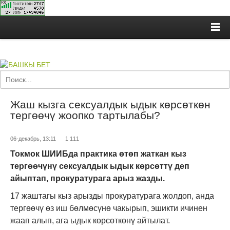
Жаш кызга сексуалдык ыдык көрсөткөн
тергөөчү жоопко тартылабы?
06-декабрь, 13:11
1 111
Токмок ШИИБда практика өтөп жаткан кыз
тергөөчүнү сексуалдык ыдык көрсөттү деп
айыптап,
прокуратурага арыз жазды
.
17 жаштагы кыз арызды прокуратурага жолдоп, анда
тергөөчү өз иш бөлмөсүнө чакырып, эшикти ичинен
жаап алып, ага ыдык көрсөткөнү айтылат.