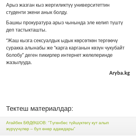
Арыз жазган кыз жергиликтүү университеттин
студенти экени анык болду.
Башкы прокуратура арыз чынында эле келип түштү
деп тастыкташты.
“Жаш кызга сексуалдык ыдык көрсөткөн тергөөчү
суракка алынабы же “карга карганын көзүн чукубайт
болобу” деген пикирлер интернет желелеринде
жазылууда.
Aryba.kg
Тектеш материалдар:
Атайбек БӨДӨШОВ: “Түгөнбөс түйшүктөгү кут алып
жүрүүчүлөр – бул өнөр адамдары”