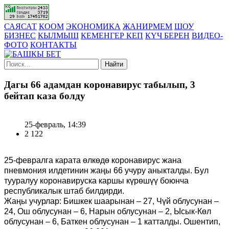
САЯСАТ
КООМ
ЭКОНОМИКА
ЖАНИРМЕМ
ШОУ
БИЗНЕС
КЫЛМЫШ
КЕМЕНГЕР КЕП
КҮЧ БЕРЕН
ВИДЕО-
ФОТО
КОНТАКТЫ
Найти
Дагы 66 адамдан коронавирус табылып, 3
бейтап каза болду
25-февраль, 14:39
2 122
25-февралга карата өлкөдө коронавирус жана
пневмония илдетинин жаңы 66 учуру аныкталды. Бул
тууралуу коронавируска каршы күрөшүү боюнча
республикалык штаб билдирди.
Жаңы учурлар: Бишкек шаарынан – 27, Чүй облусунан –
24, Ош облусунан – 6, Нарын облусунан – 2, Ысык-Көл
облусунан – 6, Баткен облусунан – 1 катталды. Ошентип,