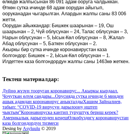
өлкөдө жалпысынан 86 091 адам ооруга чалдыккан.
Өткөн сутка ичинде 68 адам оорудан айыгып,
ооруканадан чыгарылган. Алардын жалпы саны 83 006
жетти.
Оорудан айыккандар: Бишкек шаарынан – 19, Ош
шаарынан – 2, Чүй облусунан – 24, Талас облусунан – 3,
Нарын облусунан – 5, Ысык-Көл облусунан – 8, Жалал-
Абад облусунан – 5, Баткен облусунан – 2.
Акыркы бир сутка ичинде коронавирустан каза
болгондор: Бишкек – 2, Ысык-Көл облусунан – 1.
Илдеттен каза болгондордун жалпы саны 1463кө жеткен.
Тектеш материалдар:
Дүйнө жүзүн тооруган коронавирус... Акыркы кырдаал.
Чочуткан өлүм сандары...
Орусияда сутка ичинде 6 миңден
ашык адамдан коронавирус аныкталды
Хашим Зайналиев,
табып: “COVID-19 вирусун дарылоону иштеп
чыктым”
Коронавируска кантип туруштук бериш керек?
Америкалык дарыгерден кеңеш
Өлкөбүздөгү коронавирустан
каза болгондордун тизмеси
Desing by
Asyluulu
© 2019