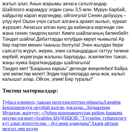
жатып алат. Анын жарымы акчага сатылгандар.
Шайлоого жарамдуу элдин саны 3,5 млн. Мурун барбай,
кайдыгер карап жүргөндөр, ойгонгула! Сенин добушуң –
улуу күч! Ошон үчүн сатып алганга аракет кылып, чуркап
жүрүшөт. Акчасын алган күнү да кабинага киргенде сен
жана сенин тандооң калат. Кимге шайлаганың билинбейт.
Тандап шайла! Дебаттарды ютубдан көрүп чыккыла! Ар
бир партия менен тааныш болгула! Эчен жылдан бери
саясатта жүрүп, жерин, элин саткандардын таттуу тилине
кирбей, жүрөгүндө жалыны барларды, эскиликтен тажап,
жаңы нукка бараткандарды шайлагыла!
Тандоо көп! “Баарына каршы” дегенде жеңилебиз! Кайра
эле көпөстөр келет! Элдик партияларда акча жок, калып
калышат алар. Ойгон, элим! Бир туралы!”
Тектеш материалдар:
Тубаса илимпоз, таасын интеллигенттин ибараты
Азимбек
Бекназаровдун окулбай калган доклады...
Абдыкерим
Муратов, жазуучу: «Дүйнө коронавирустан кийин башкача
өңүткө өзгөрөт»
Атайбек БӨДӨШОВ: “Түгөнбөс түйшүктөгү
кут алып жүрүүчүлөр – бул өнөр адамдары”
Акаев айткан
мезгил эми келди