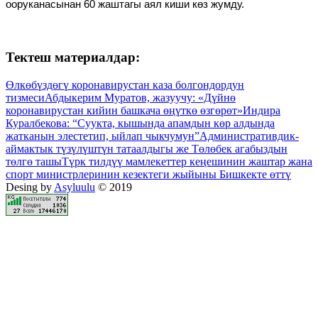
ооруканасынан 60 жаштагы аял киши көз жумду.
Тектеш материалдар:
Өлкөбүздөгү коронавирустан каза болгондордун
тизмеси
Абдыкерим Муратов, жазуучу: «Дүйнө
коронавирустан кийин башкача өңүткө өзгөрөт»
Индира
Куралбекова: “Суукта, кышында апамдын көр алдында
жатканын элестетип, ыйлап чыкчумун”
Административдик-
аймактык түзүлүштүн татаалдыгы же Төлөбек агабыздын
төлгө ташы
Түрк тилдүү мамлекеттер кеңешинин жаштар жана
спорт министрлеринин кезектеги жыйыны Бишкекте өттү
Desing by
Asyluulu
© 2019