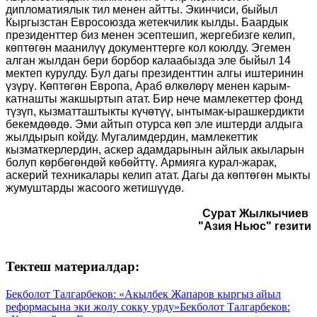
дипломатиялык тил менен айтты. Экинчиси, быйыл
Кыргызстан Евросоюзда жетекчилик кылды. Баардык
президенттер биз менен эсептешип, жергебизге келип,
көптөгөн маанилүү документтерге кол коюлду. Эгемен
алган жылдан бери борбор калаабызда эле быйыл 14
мектеп курулду. Бул дагы президенттин алгы иштеринин
үзүрү. Көптөгөн Европа, Араб өлкөлөрү менен карым-
катнашты жакшыртып атат. Бир нече мамлекеттер фонд
түзүп, кызматташтыкты күчөтүү, ынтымак-ырашкердикти
бекемдөөдө. Эми айтып отурса көп эле иштерди алдыга
жылдырып койду. Мугалимдердин, мамлекеттик
кызматкерлердин, аскер адамдарынын айлык акыларын
болуп көрбөгөндөй көбөйттү. Армияга курал-жарак,
аскерий техникалары келип атат. Дагы да көптөгөн мыкты
жумуштарды жасоого жетишүүдө.
Сурат Жылкычиев
"Азия Ньюс" гезити
Тектеш материалдар:
Бекболот Талгарбеков: «Акылбек Жапаров кыргыз айыл
реформасына эки жолу сокку урду»
Бекболот Талгарбеков: