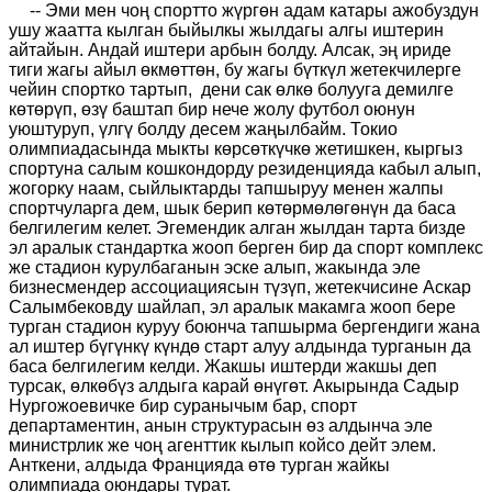
-- Эми мен чоң спортто жүргөн адам катары ажобуздун
ушу жаатта кылган быйылкы жылдагы алгы иштерин
айтайын. Андай иштери арбын болду. Алсак, эң ириде
тиги жагы айыл өкмөттөн, бу жагы бүткүл жетекчилерге
чейин спортко тартып, дени сак өлкө болууга демилге
көтөрүп, өзү баштап бир нече жолу футбол оюнун
уюштуруп, үлгү болду десем жаңылбайм. Токио
олимпиадасында мыкты көрсөткүчкө жетишкен, кыргыз
спортуна салым кошкондорду резиденцияда кабыл алып,
жогорку наам, сыйлыктарды тапшыруу менен жалпы
спортчуларга дем, шык берип көтөрмөлөгөнүн да баса
белгилегим келет. Эгемендик алган жылдан тарта бизде
эл аралык стандартка жооп берген бир да спорт комплекс
же стадион курулбаганын эске алып, жакында эле
бизнесмендер ассоциациясын түзүп, жетекчисине Аскар
Салымбековду шайлап, эл аралык макамга жооп бере
турган стадион куруу боюнча тапшырма бергендиги жана
ал иштер бүгүнкү күндө старт алуу алдында турганын да
баса белгилегим келди. Жакшы иштерди жакшы деп
турсак, өлкөбүз алдыга карай өнүгөт. Акырында Садыр
Нургожоевичке бир суранычым бар, спорт
департаментин, анын структурасын өз алдынча эле
министрлик же чоң агенттик кылып койсо дейт элем.
Анткени, алдыда Францияда өтө турган жайкы
олимпиада оюндары турат.