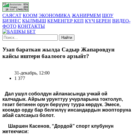
САЯСАТ
КООМ
ЭКОНОМИКА
ЖАНИРМЕМ
ШОУ
БИЗНЕС
КЫЛМЫШ
КЕМЕНГЕР КЕП
КҮЧ БЕРЕН
ВИДЕО-
ФОТО
КОНТАКТЫ
Найти
Узап бараткан жылда Садыр Жапаровдун
кайсы иштери баалоого арзыйт?
31-декабрь, 12:00
1 377
Дал ушул соболдун айланасында учкай ой
калчадык. Айрым урунттуу учурларына токтолуп,
гезит бетинен орун берүүнү туура көрдүк. Эмесе,
коомдо орду бар белгилүү инсандардын жоопторуна
абай салсаңыз болот.
Шаршен Касенов, “Дордой” спорт клубунун
жетекчиси: