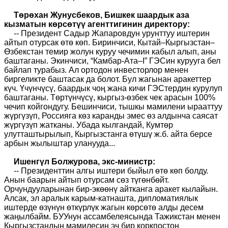
Төрөхан Жунусбеков, Бишкек шаардык аза
кызматын көрсөтүү агенттигинин директору:
-- Президент Садыр Жапаровдун урунттуу иштерин
айтып отурсак өтө көп. Биринчиси, Кытай–Кыргызстан–
Өзбекстан темир жолун куруу чечимин кабыл алып, аны
баштаганы. Экинчиси, “Камбар-Ата–I” ГЭСин курууга бел
байлап турабыз. Ал ортодон инвесторлор менен
биргеликте баштасак да болот. Бул жагынан аракеттер
күч. Үчүнчүсү, баардык чоң жана кичи ГЭСтердин курулуп
баштаганы. Төртүнчүсү, кыргыз-өзбек чек арасын 100%
чечип койгондугу. Бешинчиси, тышкы мамилени ырааттуу
жүргүзүп, Россияга көз каранды эмес өз алдынча саясат
жүргүзүп жатканы. Убада кылгандай, Кумтөр
улутташтырылып, Кыргызстанга өтүшү ж.б. айта берсе
арбын жылыштар уланууда...
Ишенгүл Болжурова, экс-министр:
-- Президенттин алгы иштери быйыл өтө көп болду.
Анын баарын айтып отурсам сөз түгөнбөйт.
Орчундууларынан бир-экөөнү айтканга аракет кылайын.
Алсак, эл аралык карым-катнашта, дипломатиялык
иштерде өзүнүн өткүрлүк жагын көрсөтө алды десем
жаңылбайм. БУУнун ассамбелеясында Тажикстан менен
Кыргызстандын мамилесин эч бир коркпостон