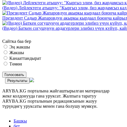
(Видео) Лейлектеги атышуу: "Кыргыз элим, биз жардамсыз калд
Президент Садыр Жапаровдун акыркы кырдаал боюнча кайрыл
(Видео) Баткен согушунун ардагерлери элибиз үчүн күйүп, к
Сайтка баа бер
Эң жакшы
Жакшы
Канааттандырат
Төмөн
Голосовать
Результаты
ARYBA.KG порталына жайгаштырылган материалдар
жеке колдонууда гана уруксат. Жалпыга таратуу
ARYBA.KG порталынын редакциясынын жазуу
түрүндөгү уруксаты менен гана болушу мүмкүн.
Башкы
бет