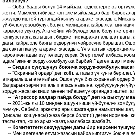
ойлойсуз?
-- Ооба, баары болуп 14 мыйзам, кодекстерге өзгөртүү
жетти. Мамлекетибизде көп эле мыйзамдар бар, бирок ал
жүзүндө иштей тургандай кылууга аракет жасадык. Мисал
үй-бүлөлүк зомбулук болуп, милицияга кайрылса, милици
кармоого укуктуу. Ага чейин үй-бүлөдө эмне болуп кетер
конкурстарга катышып, бюджеттик каражат алышат дагы, 
дагы, кайра эле баягы өздөрүнүн чөйрөсүнө барышат. Ошо
да сактап калууга аракет жасадык. Үч этаптык коррекциял
көрсөткөн адам өзү төлөшү керек. Эгер төлөй албаса, коо
адам “экинчи зордук-зомбулукка барбайт” деген шарт мене
-- Сиздин сунушуңуз боюнча зордук-зомбулук жасаг
-- “Охранный ордер” деп коёт, ал азыр үч күнгө бериле
аткарылышы өтө кыйын. Ошон үчүн биз охранный ордер 30 к
балдарын ээрчитип алып апасыныкына, курбусунунун үйүнө
зордук жасаган киши менен тийешелүү органдар иштеп, аг
-- “Агрессор аялдар пайда болду” деп кызыктуу м
-- 2021-жылы 10 миңден ашуун киши үй-бүлөлүк зомбул
мүмкүн. Себеби, эркектер арыз жазгандан намыстанышат,
(мисалы, кошунасы) жаза берсе болот (!) деген норманы 
тастыктап, кошо арыз жазат, каалабаса жазбайт.
-- Комитеттеги сөзүңүздөн дагы бир нерсени түшүн
-- Мен адегенде өлүм жазасын кайра киргизүү боюнча д