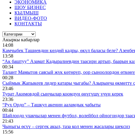
ЭКОНОМИКА
ШОУ БИЗНЕС
КЫЛМЫШ
ВИДЕО-ФОТО
КОНТАКТЫ
Акыркы кабарлар
14:08
Камчыбек Ташиевдин көздөй кадры, өкүл баласы беле? Азенбек 
13:58
“Ак баштуу” Азамат Кадыралиевдин таасири артып, баарын к
00:34
Талант Мамытов саясый жүк көтөрүп, оор сыноолордон өткөнү 
00:28
Сыймык Жапыкеев лидер катары чыгабы? Азырынча өкмөттү 
23:46
Турат Акимовдой сынчылар коомдун өнүгүшү үчүн керек
23:36
“Рух Ордо” – Ташкул акенин ааламдык чабыты
00:44
Шайлоодо улакчылар менен футбол, волейбол ойногондор таас
21:43
Чыныгы өсүү – сергек акыл, таза кол менен жасалары шексиз
15:56