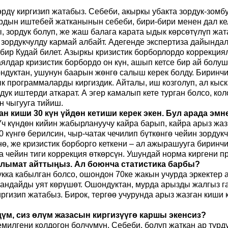
лөрдү киргизип жатабыз. Себеби, акыркы убакта зордук-зом
ардын иштебей жатканынын себеби, бири-бири менен дал к
ы, зордук болуп, же жаш балага карата ыдык көрсөтүлүп ж
я зордукчулду кармай албайт. Адегенде экспертиза дайынд
ин бир Кудай билет. Азыркы кризистик борборлордо коррекц
аялдар кризистик борбордо он күн, ашып кетсе бир ай бол
ндуктан, ушунун баарын жөнгө салыш керек болду. Биринчи
ык программаларды киргиздик. Айталы, иш козголуп, ал кыс
мдук иштерди аткарат. А эгер камалып кете турган болсо, к
н чыгууга тийиш.
ан киши 30 күн үйдөн кетиши керек экен. Бул арада эм
т. Үч күндөн кийин жабырлануучу кайра барып, кайра арыз ж
үнгө берилсин, чыр-чатак чечилип бүткөнгө чейин зордукчу
, же кризистик борборго кеткени – ал ажырашууга биринчи 
а чейин тиги коррекция өткөрсүн. Ушундай норма киргени п
аалымат айттыңыз. Ал боюнча статистика барбы?
укка кабылган болсо, ошондон 70ке жакын учурда эркектер
 андайды уят көрүшөт. Ошондуктан, мурда арызды жалгыз г
киргизип жатабыз. Бирок, тергөө учурунда арыз жазган киш
дүм, сиз өлүм жазасын киргизүүгө каршы экенсиз?
емилгени колдогон болчумун. Себеби, болуп жаткан ар түр