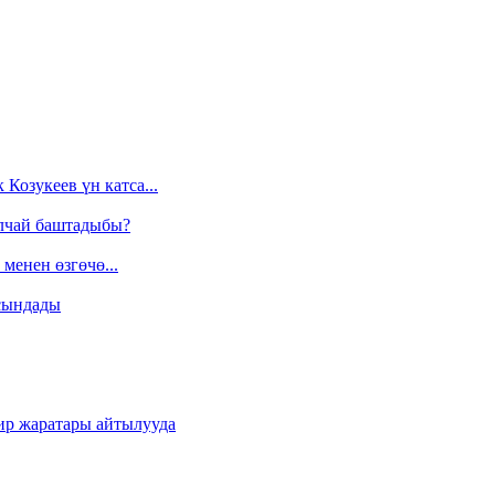
Козукеев үн катса...
алчай баштадыбы?
менен өзгөчө...
сындады
ир жаратары айтылууда