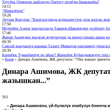
Улугбек Ормонов шайлоодо Оштогу штабды башкарабы?
14:12
“Шакалёнок”
19:28
Эрулан Кокулов: “Кыргызстанда журналисттер деле калган жок
17:50
Медербек Алиев чындыгында Ташиев-Шакиевдин долбоору бо
17:46
Жанар Акаевдин жасаган жумушунан да жеңил пиары ашып ке
00:39
Саясый кырдаалга жараша Талант Мамытов парламент төрагас
20:39
Каныбек Туманбаевде не айып? Жаныбек Кубандыковдун тиш 
»
Коом
» Динара Ашимова, ЖК депутаты: “70ке жакын эркекте
Динара Ашимова, ЖК депутат
жазышкан...”
563 ᠌ ᠌ ᠌ ᠌᠌ ᠌ ᠌᠌
-- Динара Ашимовна, үй-бүлөлүк зомбулук боюнча 