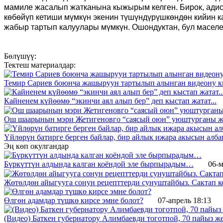
мамиле жасалып жатканына кыжырым келген. Бирок, адист
көбөйүп кетиши мүмкүн экенин түшүндүрүшкөндөн кийин ка
жабыр тартып калуулары мүмкүн. Ошондуктан, бул маселени
Бөлүшүү:
Тектеш материалдар:
Темир Сариев боюнча жашыруун тартылып алынган видеону к
Кайненем күйөөмө “экинчи аял алып бер” деп кыстап жатат...
Ош шаарынын мэри Жетигеновго “саясый оюн” уюштурганы 
Үйлөрүн батирге берген байлар, бир айлык ижара акысын алба
Эң көп окулгандар
Бүркүттүн алдында калган коёндой эле бырпырадым…
06-м
Жөтөлдөн айыгууга сонун рецепттерди сунуштайбыз. Сактап к
Өлгөн адамдар түшкө кирсе эмне болот?
07-апрель 18:13
(Видео) Баткен губернатору Алимбаевди тоготпой, 70 пайыз 