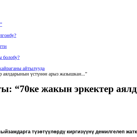
”
лгонбу?
тти
ы болобу?
кайраганы айтылууда
р аялдарынын үстүнөн арыз жазышкан...”
ы: “70ке жакын эркектер аял
мыйзамдарга түзөтүүлөрдү киргизүүнү демилгелеп жатк