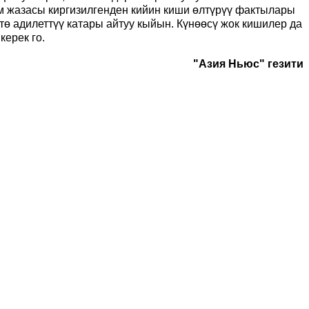
үм жазасы киргизилгенден кийин киши өлтүрүү фактылары
ө адилеттүү катары айтуу кыйын. Күнөөсү жок кишилер да
керек го.
"Азия Ньюс" гезити