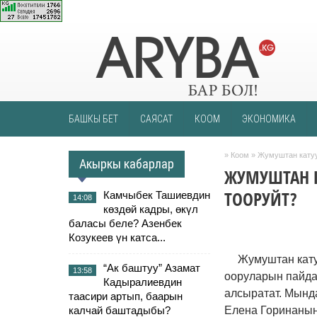
БАШКЫ БЕТ
САЯСАТ
КООМ
ЭКОНОМИКА
»
Коом
» Жумуштан катуу
Акыркы кабарлар
ЖУМУШТАН К
ТООРУЙТ?
Камчыбек Ташиевдин
14:08
көздөй кадры, өкүл
баласы беле? Азенбек
Козукеев үн катса...
Жумуштан кату
“Ак баштуу” Азамат
13:58
ооруларын пайда 
Кадыралиевдин
алсыратат. Мынд
таасири артып, баарын
калчай баштадыбы?
Елена Горинанын