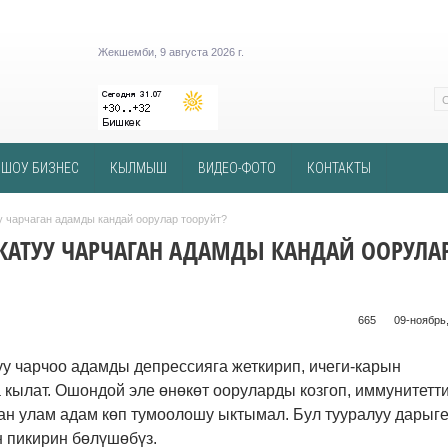
Жекшемби, 9 августа 2026 г.
ШОУ БИЗНЕС
КЫЛМЫШ
ВИДЕО-ФОТО
КОНТАКТЫ
 чарчаган адамды кандай оорулар тооруйт?
АТУУ ЧАРЧАГАН АДАМДЫ КАНДАЙ ООРУЛА
665 ᠌ ᠌ ᠌ ᠌᠌ ᠌ ᠌᠌
09-ноябрь,
у чарчоо адамды депрессияга жеткирип, ичеги-карын
кылат. Ошондой эле өнөкөт ооруларды козгоп, иммунитетт
ан улам адам көп тумоолошу ыктымал. Бул тууралуу дарыг
 пикирин бөлүшөбүз.