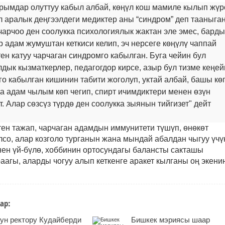
йрымдар олуттуу кабыл албай, көңүл кош мамиле кылып жүр
л аралык деңгээлдеги медиктер аны “синдром” деп тааныган
арчоо ден соолукка психологиялык жактан эле эмес, барды
р адам жумуштан кеткиси келип, эч нерсеге көңүлү чаппай
тен катуу чарчаган синдромго кабылган. Буга чейин бул
дык кызматкерлер, педагогдор кирсе, азыр бул тизме кеңей
о кабылган кишинин табити жоголуп, уктай албай, башы кө
да адам чылым көп чегип, спирт ичимдиктери менен өзүн
. Алар сөзсүз түрдө ден соолукка зыянын тийгизет" дейт
ен тажап, чарчаган адамдын иммунитети түшүп, өнөкөт
со, алар козголо турганын жана мындай абалдан чыгуу үчү
ен үй-бүлө, хоббинин ортосундагы балансты сакташы
раагы, аларды чогуу алып кеткенге аракет кылганы оң экени
ар:
н ректору Кудайберди
Бишкек мэриясы шаар