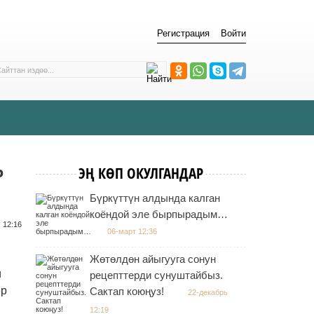
Регистрация
Войти
Р
ЭҢ КӨП ОКУЛГАНДАР
Бүркүттүн алдында калган
коёндой эле бырпырадым…
 12:16
06-март 12:36
Жөтөлдөн айыгууга сонун
и
рецепттерди сунуштайбыз.
ер
Сактап коюңуз!
22-декабрь
12:19