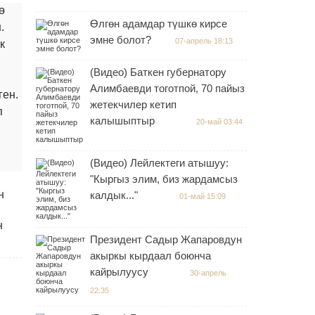
ө
Өлгөн адамдар түшкө кирсе
.
эмне болот?
07-апрель 18:13
к
(Видео) Баткен губернатору
Алимбаевди тоготпой, 70 пайыз
ген.
жетекчилер кетип
п
калышыптыр
20-май 03:44
(Видео) Лейлектеги атышуу:
"Кыргыз элим, биз жардамсыз
н
калдык..."
01-май 15:09
н
Президент Садыр Жапаровдун
акыркы кырдаал боюнча
кайрылуусу
30-апрель
22:35