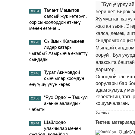
"Бул учурду а
Талант Мамытов
беришет. Бирок э
00:34
саясый жүк көтөрүп,
Жумуштан катуу ч
оор сыноолордон өткөнү
жактан зыян. Эге
менен өзгөчө...
калса, демек, иш
синдромго
социал
Сыймык Жапыкеев
00:28
лидер катары
Мындай синдромг
чыгабы? Азырынча өкмөттү
ооруйт. Бул учур
сындады
алаксыта баштайт
дарыгер.
Турат Акимовдой
23:46
Ошондой эле ишт
сынчылар коомдун
оорулары бар бол
өнүгүшү үчүн керек
адам жумушу мен
керектигин, тагы
“Рух Ордо” – Ташкул
23:36
акенин ааламдык
кошумчалаган.
чабыты
Бөлүшүү:
Тектеш материалд
Шайлоодо
00:44
улакчылар менен
ОшМУну
футбол, волейбол