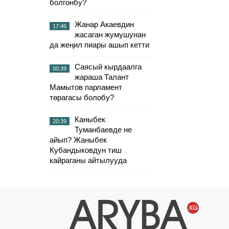
болгонбу?
Жанар Акаевдин
17:46
жасаган жумушунан
да жеңил пиары ашып кетти
Саясый кырдаалга
00:39
жараша Талант
Мамытов парламент
төрагасы болобу?
Каныбек
20:39
Туманбаевде не
айып? Жаныбек
Кубандыковдун тиш
кайраганы айтылууда