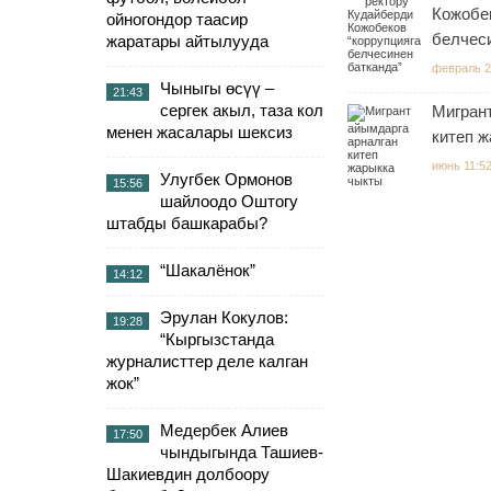
Кожобек
ойногондор таасир
белчес
жаратары айтылууда
февраль 2
Чыныгы өсүү –
21:43
сергек акыл, таза кол
Мигран
менен жасалары шексиз
китеп 
июнь 11:5
Улугбек Ормонов
15:56
шайлоодо Оштогу
штабды башкарабы?
“Шакалёнок”
14:12
Эрулан Кокулов:
19:28
“Кыргызстанда
журналисттер деле калган
жок”
Медербек Алиев
17:50
чындыгында Ташиев-
Шакиевдин долбоору