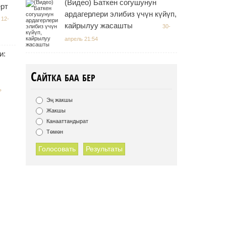
(Видео) Баткен согушунун
ерт
ардагерлери элибиз үчүн күйүп,
12-
кайрылуу жасашты
30-
апрель 21:54
и:
Сайтка баа бер
ь
Эң жакшы
Жакшы
Канааттандырат
Төмөн
Голосовать
Результаты