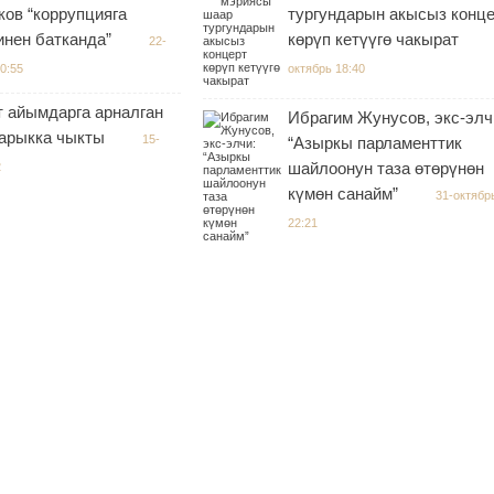
ов “коррупцияга
тургундарын акысыз конц
инен батканда”
көрүп кетүүгө чакырат
22-
0:55
октябрь 18:40
т айымдарга арналган
Ибрагим Жунусов, экс-элч
жарыкка чыкты
15-
“Азыркы парламенттик
шайлоонун таза өтөрүнөн
2
күмөн санайм”
31-октябр
22:21