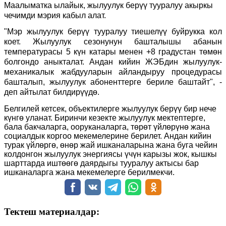
Маалыматка ылайык, жылуулук берүү тууралуу акыркы
чечимди мэрия кабыл алат.
"Мэр жылуулук берүү тууралуу тиешелүү буйрукка кол
коет. Жылуулук сезонунун башталышы абанын
температурасы 5 күн катары менен +8 градустан төмөн
болгондо аныкталат. Андан кийин ЖЭБдин жылуулук-
механикалык жабдууларын айландыруу процедурасы
башталып, жылуулук абоненттерге бериле баштайт", -
деп айтылат билдирүүдө.
Белгилей кетсек, объектилерге жылуулук берүү бир нече
күнгө уланат. Биринчи кезекте жылуулук мектептерге,
бала бакчаларга, ооруканаларга, төрөт үйлөрүнө жана
социалдык коргоо мекемелерине берилет. Андан кийин
турак үйлөргө, өнөр жай ишканаларына жана буга чейин
колдонгон жылуулук энергиясы үчүн карызы жок, кышкы
шарттарда иштөөгө даярдыгы тууралуу актысы бар
ишканаларга жана мекемелерге берилмекчи.
Тектеш материалдар: