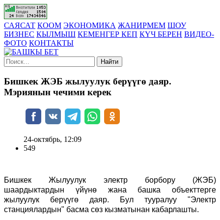
САЯСАТ
КООМ
ЭКОНОМИКА
ЖАНИРМЕМ
ШОУ
БИЗНЕС
КЫЛМЫШ
КЕМЕНГЕР КЕП
КҮЧ БЕРЕН
ВИДЕО-
ФОТО
КОНТАКТЫ
Найти
Бишкек ЖЭБ жылуулук берүүгө даяр.
Мэриянын чечими керек
24-октябрь, 12:09
549
Бишкек Жылуулук электр борбору (ЖЭБ)
шаардыктардын үйүнө жана башка объекттерге
жылуулук берүүгө даяр. Бул тууралуу "Электр
станциялардын" басма сөз кызматынан кабарлашты.