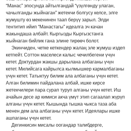
“Манас” эпосунда айтылгандай “үзүлгөндү улаган,
чачылганды жыйнаган” жетекчи болгусу келсе, элге
жумушту өз мекенинен таап берүү зарыл. Элди
тентитип ийип “Манастагы” идеалга эч качан
жакындаша албайт. Кыргызды Кыргызстанга
жыйнаган бийлик гана элине тирөөч болот.
Экинчиден
,
четке кеткендер жалаң эле жумуш издеп
кетпейт. Соттон маселеси калыс чечилбегени үчүн
кетет. Доктурдан жакшы дарылана албаганы үчүн
кетет. Милийсага кайрылса кылмышкер кармалбаганы
үчүн кетет. Татыктуу билим ала албаганы үчүн кетет.
Алган билимин пайдалана албай, ишке кирсе
жетекчилери пара сурап туруп алганы үчүн кетет. Иш
ачайын десе ар кимиси акча үмүт этип сагаалап жүрүп
алганы үчүн кетет. Кышында тышка чыкса таза аба
менен дем ала албаганы үчүн кетет. Идеялары ишке
ашпаганы үчүн кетет.
Дегинкисин мисалы оогандар талибдерге,