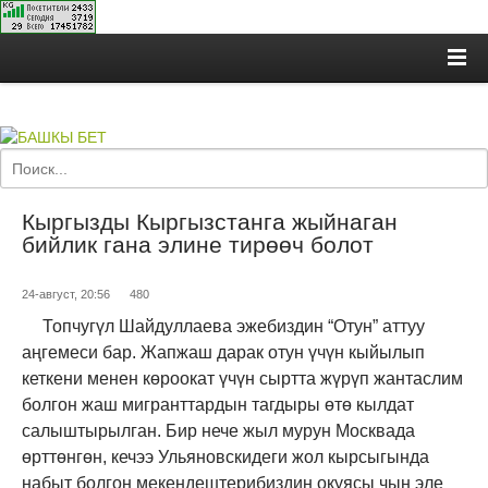
Кыргызды Кыргызстанга жыйнаган
бийлик гана элине тирөөч болот
24-август, 20:56
480
Топчугүл Шайдуллаева эжебиздин “Отун” аттуу
аңгемеси бар. Жапжаш дарак отун үчүн кыйылып
кеткени менен көроокат үчүн сыртта жүрүп жантаслим
болгон жаш мигранттардын тагдыры өтө кылдат
салыштырылган. Бир нече жыл мурун Москвада
өрттөнгөн, кечээ Ульяновскидеги жол кырсыгында
набыт болгон мекендештерибиздин окуясы чын эле