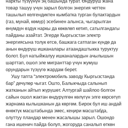
наркты түзүүнүн эң башында турат. Өндүрүш жана
товар ташуу үчүн зарыл болгон энергия четтен
ташылып келгендиктен кымбатка турган булактардын
(газ, мунай, көмүр) эсебинен алынса, чыгарылган
өнүмдүн өздүк наркы да көкөлөп кетип, сатылгандагы
пайданы азайтат. Эгерде Кыргызстан электр
энергиясына толук өтсө, башкага сатпаган күндө да
анын өндүрүш ишканалары атаандаштыкка туруктуу
болот. Бул натыйжалуу ишканалардын ачылышын
шарттап, ошол эле мигранттар үчүн жумуш
орундарын түзүүгө жардам берет.
Ушу тапта “электромобил
ь
заводу Кыргызстанда
бар” дечүлөр чыгат. Ошто, Балыкчыда салынып
жатканын айтып жүрүшөт. Алтургай шайлоо болгон
сайын ошол жактан өндүрүлгөн көлүгүн элге көрсөтүп
жарнама кылышканын да көргөм. Бирок бул иш андай
өнөктүк масштабында эмес, кеңири масштабда,
олуттуу пландар менен жасалышы зарыл. Ошондо
гана ишенич пайда болуп, жогоруда саналып өткөн