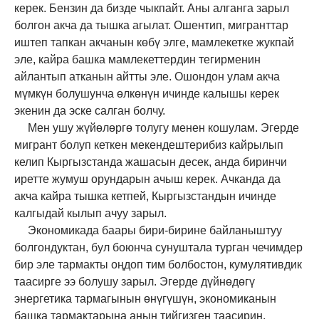
керек. Бензин да бизде чыкпайт. Аны алганга зарыл
болгон акча да тышка агылат. Ошентип, мигранттар
иштеп тапкан акчанын көбү элге, мамлекетке жукпай
эле, кайра башка мамлекеттердин тегирменин
айлантып атканын айтты эле. Ошондон улам акча
мүмкүн болушунча өлкөнүн ичинде калышы керек
экенин да эске салган болчу.
Мен ушу жүйөлөргө толугу менен кошулам. Эгерде
мигрант болуп кеткен мекендештерибиз кайрылып
келип Кыргызстанда жашасын десек, анда биринчи
иретте жумуш орундарын ачыш керек. Ачканда да
акча кайра тышка кетпей, Кыргызстандын ичинде
калгыдай кылып ачуу зарыл.
Экономикада баары бири-бирине байланыштуу
болгондуктан, бул боюнча сунуштала турган чечимдер
бир эле тармакты оңдоп тим болбостон, кумулятивдик
таасирге ээ болушу зарыл. Эгерде дүйнөдөгү
энергетика тармагынын өнүгүшүн, экономиканын
башка тармактарына анын тийгизген таасирин,