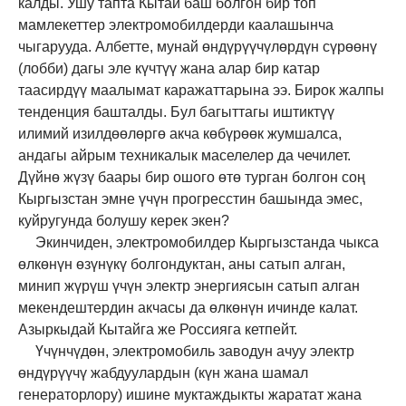
калды. Ушу тапта Кытай баш болгон бир топ
мамлекеттер электромобилдерди каалашынча
чыгарууда. Албетте, мунай өндүрүүчүлөрдүн сүрөөнү
(лобби) дагы эле күчтүү жана алар бир катар
таасирдүү маалымат каражаттарына ээ. Бирок жалпы
тенденция башталды. Бул багыттагы иштиктүү
илимий изилдөөлөргө акча көбүрөөк жумшалса,
андагы айрым техникалык маселелер да чечилет.
Дүйнө жүзү баары бир ошого өтө турган болгон соң
Кыргызстан эмне үчүн прогресстин башында эмес,
куйругунда болушу керек экен?
Экинчиден, электромобилдер Кыргызстанда чыкса
өлкөнүн өзүнүкү болгондуктан, аны сатып алган,
минип жүрүш үчүн электр энергиясын сатып алган
мекендештердин акчасы да өлкөнүн ичинде калат.
Азыркыдай Кытайга же Россияга кетпейт.
Үчүнчүдөн
,
электромобил
ь
заводун ачуу электр
өндүрүүчү жабдуулардын (күн жана шамал
генераторлору) ишине муктаждыкты жаратат жана