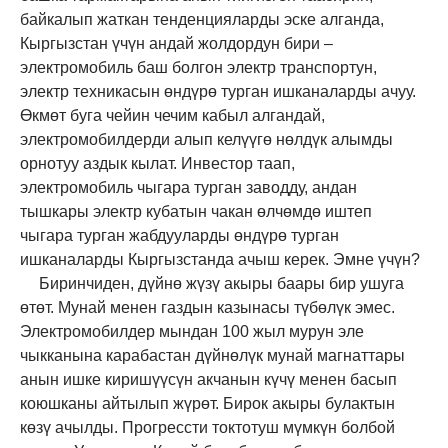
байкалып жаткан тенденцияларды эске алганда,
Кыргызстан үчүн андай жолдордун бири –
электромобил
ь
баш болгон электр транспортун,
электр техникасын өндүрө турган ишканаларды ачуу.
Өкмөт буга чейин чечим кабыл алгандай,
электромобилдерди алып келүүгө нөлдүк алымды
орнотуу аздык кылат. Инвестор таап,
электромобил
ь
чыгара турган заводду, андан
тышкары электр кубатын чакан өлчөмдө иштеп
чыгара турган жабдууларды өндүрө турган
ишканаларды Кыргызстанда ачыш керек. Эмне үчүн?
Биринчиден, дүйнө жүзү акыры баары бир ушуга
өтөт. Мунай менен газдын казынасы түбөлүк эмес.
Электромобилдер мындан 100 жыл мурун эле
чыкканына карабастан дүйнөлүк мунай магнаттары
анын ишке киришүүсүн акчанын күчү менен басып
коюшканы айтылып жүрөт. Бирок акыры булактын
көзү ачылды. Прогрессти токтотуш мүмкүн болбой