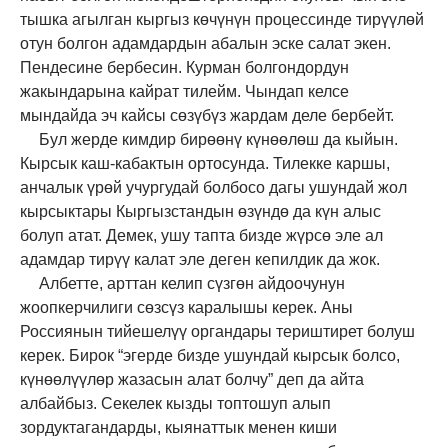
тышка агылган кыргыз көчүнүн процессинде тирүүлөй
отун болгон адамдардын абалын эске салат экен.
Пендесине бербесин. Курман болгондордун
жакындарына кайрат тилейм. Чындап келсе
мындайда эч кайсы сөзүбүз жардам деле бербейт.
Бул жерде кимдир бирөөнү күнөөлөш да кыйын.
Кырсык каш-кабактын ортосунда. Тилекке каршы,
анчалык үрөй учургудай болбосо дагы ушундай жол
кырсыктары Кыргызстандын өзүндө да күн алыс
болуп атат. Демек, ушу тапта бизде жүрсө эле ал
адамдар тирүү калат эле деген кепилдик да жок.
Албетте, арттан келип сүзгөн айдоочунун
жоопкерчилиги сөзсүз каралышы керек. Аны
Россиянын тийешелүү органдары териштирет болуш
керек. Бирок “эгерде бизде ушундай кырсык болсо,
күнөөлүүлөр жазасын алат болчу” деп да айта
албайбыз. Секелек кызды топтошуп алып
зордуктагандарды, кыянаттык менен киши