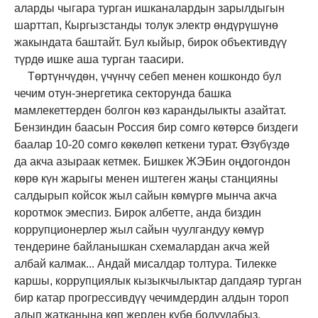
аларды чыгара турган ишканалардын зарылдыгын
шарттап, Кыргызстанды толук электр өндүрүшүнө
жакындата баштайт. Бул кыйыр, бирок объективдүү
түрдө ишке аша турган таасири.
Төртүнчүдөн, үчүнчү себеп менен кошкондо бул
чечим отун-энергетика секторунда башка
мамлекеттерден болгон көз карандылыкты азайтат.
Бензиндин баасын Россия бир сомго көтөрсө биздеги
баалар 10-20 сомго көкөлөп кеткени турат. Өзүбүздө
да акча азыраак кетмек. Бишкек ЖЭБин оңдогондон
көрө күн жарыгы менен иштеген жаңы станцияны
салдырып койсок жыл сайын көмүргө мынча акча
коротмок эмеспиз. Бирок албетте, анда биздин
коррупционерлер жыл сайын чуулгандуу көмүр
тендерине байланышкан схемалардан акча жей
албай калмак... Андай мисалдар толтура. Тилекке
каршы, коррупциялык кызыкчылыктар дапдаяр турган
бир катар прогрессивдүү чечимдердин алдын тороп
алып жатканына көп жерден күбө болуудабыз.