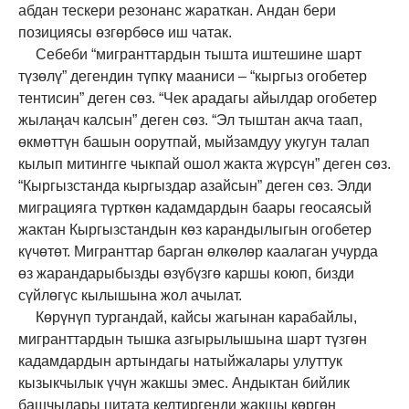
абдан тескери резонанс жараткан. Андан бери
позициясы өзгөрбөсө иш чатак.
Себеби “мигранттардын тышта иштешине шарт
түзөлү” дегендин түпкү мааниси – “кыргыз огобетер
тентисин” деген сөз. “Чек арадагы айылдар огобетер
жылаңач калсын” деген сөз. “Эл тыштан акча таап,
өкмөттүн башын оорутпай, мыйзамдуу укугун талап
кылып митингге чыкпай ошол жакта жүрсүн” деген сөз.
“Кыргызстанда кыргыздар азайсын” деген сөз. Элди
миграцияга түрткөн кадамдардын баары геосаяс
ы
й
жактан Кыргызстандын көз карандылыгын огобетер
күчөтөт. Мигранттар барган өлкөлөр каалаган учурда
өз жарандарыбызды өзүбүзгө каршы коюп, бизди
сүйлөгүс кылышына жол ачылат.
Көрүнүп тургандай, кайсы жагынан карабайлы,
мигранттардын тышка азгырылышына шарт түзгөн
кадамдардын артындагы натыйжалары улуттук
кызыкчылык үчүн жакшы эмес. Андыктан бийлик
башчылары цитата келтиргенди жакшы көргөн