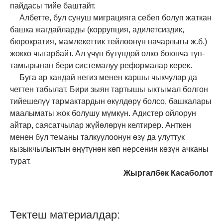
пайдасы тийе баштайт.
Албетте, бул сунуш миграцияга себеп болуп жаткан
башка жагдайларды (коррупция, адилетсиздик,
бюрократия, мамлекеттик тейлөөнүн начарлыгы ж.б.)
жокко чыгарбайт. Ал үчүн бүтүндөй өлкө боюнча түп
-
тамырынан бери системалуу реформалар керек.
Буга ар кандай негиз менен каршы чыкчулар да
четтен табылат. Бири зыян тартышы ыктымал болгон
ти
й
ешелүү тармактардын өкүлдөрү болсо, башкалары
маалыматы жок болушу мүмкүн. Адистер ойлорун
айтар, саясатчылар жүйөлөрүн келтирер. Анткен
менен бул теманы талкуулоонун өзү да улуттук
кызыкчылыктын өңүтүнөн көп нерсенин көзүн ачканы
турат.
Жыргалбек
Касаболот
Тектеш материалдар: