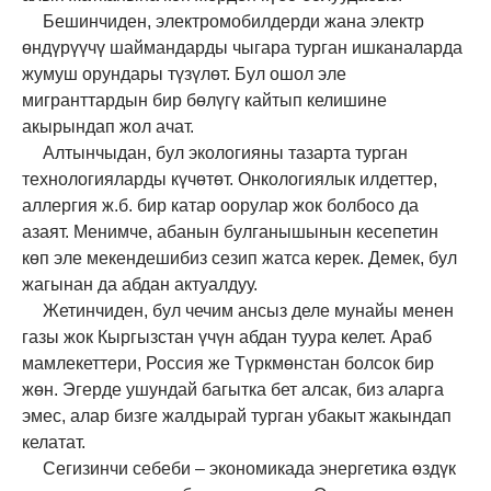
Бешинчиден, электромобилдерди жана электр
өндүрүүчү шаймандарды чыгара турган ишканаларда
жумуш орундары түзүлөт. Бул ошол эле
мигранттардын бир бөлүгү кайтып келишине
акырындап жол ачат.
Алтынчыдан
,
бул экологияны тазарта турган
технологияларды күчөтөт. Онкологиялык илдеттер,
аллергия ж.б. бир катар оорулар жок болбосо да
азаят. Менимче
,
абанын булганышынын кесепетин
көп эле мекендешибиз сезип жатса керек. Демек, бул
жагынан да абдан актуалдуу.
Жетинчиден
,
бул чечим ансыз деле мунайы менен
газы жок Кыргызстан үчүн абдан туура келет. Араб
мамлекеттери, Россия же Түркмөнстан болсок бир
жөн. Эгерде ушундай багытка бет алсак
,
биз аларга
эмес, алар бизге жалдырай турган убакыт жакындап
келатат.
Сегизинчи себеби – экономикада энергетика өздүк