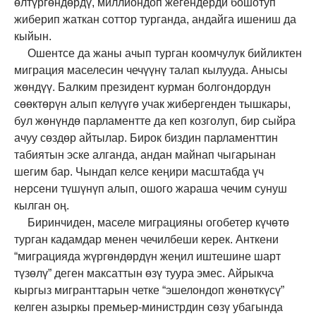
өлтүргөндөрдү, миллиондоп жегендерди бошотуп
жиберип жаткан соттор турганда, андайга ишениш да
кыйын.
Ошентсе да жаны ачып турган коомчулук бийликтен
миграция маселесин чечүүнү талап кылууда. Анысы
жөндүү. Балким президент курман болгондордун
сөөктөрүн алып келүүгө учак жибергенден тышкары,
бул жөнүндө парламентте да кеп козголуп, бир сыйра
ачуу сөздөр айтылар. Бирок биздин парламенттин
табиятын эске алганда, андан майнап чыгарынан
шегим бар. Чындап келсе кеңири масштабда үч
нерсени түшүнүп алып, ошого жараша чечим сунуш
кылган оң.
Биринчиден, маселе миграцияны огобетер күчөтө
турган кадамдар менен чечилбеши керек. Анткени
“миграцияда жүргөндөрдүн жеңил иштешине шарт
түзөлү” деген максаттын өзү туура эмес. Айрыкча
кыргыз мигранттарын четке “эшелондоп жөнөткүсү”
келген азыркы премьер-министрдин сөзү убагында