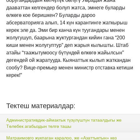
ооругандардын көпчүлүк бөлүгү Умрадан жана
дааваттан келгендер болуп жатса, эмнеге буларды
өлкөгө кое беришкен? Буларды дароо
абсерваторияга алып, 14 күн карантинге жаткырыш
керек эле да. Эми бир канча күн туугандары менен
жолугушуп, баарына жуктургандан кийин гана “200
киши менен жолугуптур” деп жарыя кылышты. Штаб
атайы “таажытумоосу бүтүндөй өлкөгө жайылсын”
дегендей ой жаратууда. Кыянаттык кылып жаткандан
сообу? Вице-премьер менен министр отставка кетиши
керек!”
Тектеш материалдар:
Административдик-аймактык түзүлүштүн татаалдыгы же
Төлөбек агабыздын төлгө ташы
Матраимовго жукпаган каралоо, же «Азаттыктын» көз