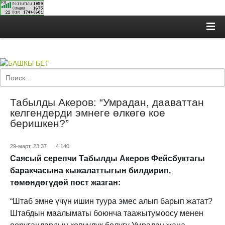
Табылды Акеров: “Умрадан, дааваттан
келгендерди эмнеге өлкөгө кое
беришкен?”
29-март, 23:37
4 140
Саясый серепчи Табылды Акеров Фейсбуктагы
баракчасына кыжалаттыгын билдирип,
төмөндөгүдөй пост жазган:
“Штаб эмне үчүн ишин туура эмес алып барып жатат?
Штабдын маалыматы боюнча таажытумоосу менен