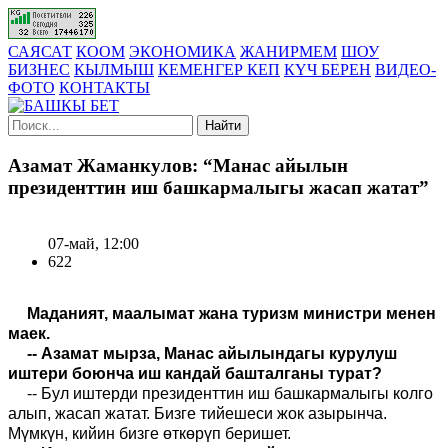
САЯСАТ
КООМ
ЭКОНОМИКА
ЖАНИРМЕМ
ШОУ
БИЗНЕС
КЫЛМЫШ
КЕМЕНГЕР КЕП
КҮЧ БЕРЕН
ВИДЕО-
ФОТО
КОНТАКТЫ
Найти
Азамат Жаманкулов: “Манас айылын
президенттин иш башкармалыгы жасап жатат”
07-май, 12:00
622
Маданият, маалымат жана туризм министри менен
маек.
-- Азамат мырза, Манас айылындагы курулуш
иштери боюнча иш кандай башталганы турат?
-- Бул иштерди президенттин иш башкармалыгы колго
алып, жасап жатат. Бизге тийешеси жок азырынча.
Мүмкүн, кийин бизге өткөрүп беришет.