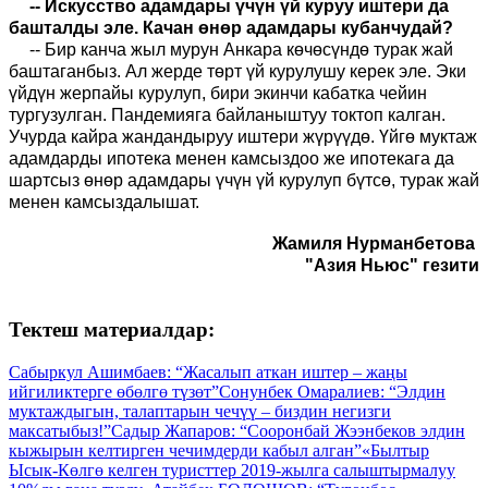
-- Искусство адамдары үчүн үй куруу иштери да
башталды эле. Качан өнөр адамдары кубанчудай?
-- Бир канча жыл мурун Анкара көчөсүндө турак жай
баштаганбыз. Ал жерде төрт үй курулушу керек эле. Эки
үйдүн жерпайы курулуп, бири экинчи кабатка чейин
тургузулган. Пандемияга байланыштуу токтоп калган.
Учурда кайра жандандыруу иштери жүрүүдө. Үйгө муктаж
адамдарды ипотека менен камсыздоо же ипотекага да
шартсыз өнөр адамдары үчүн үй курулуп бүтсө, турак жай
менен камсыздалышат.
Жамиля Нурманбетова
"Азия Ньюс" гезити
Тектеш материалдар:
Сабыркул Ашимбаев: “Жасалып аткан иштер – жаңы
ийгиликтерге өбөлгө түзөт”
Сонунбек Омаралиев: “Элдин
муктаждыгын, талаптарын чечүү – биздин негизги
максатыбыз!”
Садыр Жапаров: “Сооронбай Жээнбеков элдин
кыжырын келтирген чечимдерди кабыл алган”
«Былтыр
Ысык-Көлгө келген туристтер 2019-жылга салыштырмалуу