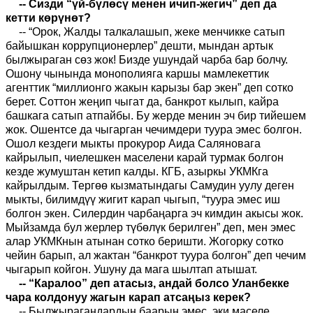
-- Сизди “үй-бүлөсү менен ичип-жегич” деп да
кетти көрүнөт?
-- “Орок, Жалды талкалашып, жеке менчикке сатып
байышкан коррупционерлер” дешти, мындан артык
былжыраган сөз жок! Бизде ушундай чарба бар болчу.
Ошону чынында монополияга каршы мамлекеттик
агенттик “миллионго жакын карызы бар экен” деп сотко
берет. Соттон жеңип чыгат да, банкрот кылып, кайра
башкага сатып атпайбы. Бу жерде менин эч бир тийешем
жок. Ошентсе да чыгарган чечимдери туура эмес болгон.
Ошол кездеги мыкты прокурор Аида Саляновага
кайрылып, чиелешкен маселени карай турмак болгон
кезде жумуштан кетип калды. КГБ, азыркы УКМКга
кайрылдым. Тергөө кызматындагы Самудин уулу деген
мыкты, билимдүү жигит карап чыгып, “туура эмес иш
болгон экен. Силердин чарбаңарга эч кимдин акысы жок.
Мыйзамда бул жерлер түбөлүк берилген” деп, мен эмес
алар УКМКнын атынан сотко беришти. Жогорку сотко
чейин барып, ал жактан “банкрот туура болгон” деп чечим
чыгарып койгон. Ушуну да мага шылтап атышат.
-- “Каралоо” деп атасыз, андай болсо Уланбекке
чара колдонуу жагын карап атсаңыз керек?
-- Былжырагандардын баарын эмес, эки маселе