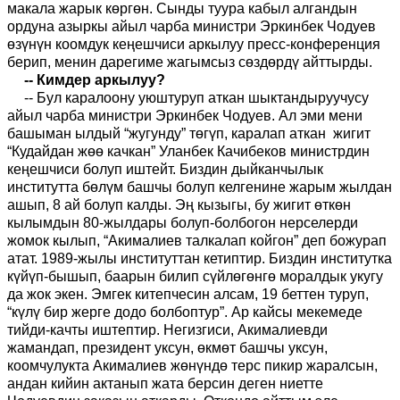
макала жарык көргөн. Сынды туура кабыл алгандын
ордуна азыркы айыл чарба министри Эркинбек Чодуев
өзүнүн коомдук кеңешчиси аркылуу пресс-конференция
берип, менин дарегиме жагымсыз сөздөрдү айттырды.
-- Кимдер аркылуу?
-- Бул каралоону уюштуруп аткан шыктандыруучусу
айыл чарба министри Эркинбек Чодуев. Ал эми мени
башыман ылдый “жугунду” төгүп, каралап аткан жигит
“Кудайдан жөө качкан” Уланбек Качибеков министрдин
кеңешчиси болуп иштейт. Биздин дыйканчылык
институтта бөлүм башчы болуп келгенине жарым жылдан
ашып, 8 ай болуп калды. Эң кызыгы, бу жигит өткөн
кылымдын 80-жылдары болуп-болбогон нерселерди
жомок кылып, “Акималиев талкалап койгон” деп божурап
атат. 1989-жылы институттан кетиптир. Биздин институтка
күйүп-бышып, баарын билип сүйлөгөнгө моралдык укугу
да жок экен. Эмгек китепчесин алсам, 19 беттен туруп,
“күлү бир жерге додо болбоптур”. Ар кайсы мекемеде
тийди-качты иштептир. Негизгиси, Акималиевди
жамандап, президент уксун, өкмөт башчы уксун,
коомчулукта Акималиев жөнүндө терс пикир жаралсын,
андан кийин актанып жата берсин деген ниетте