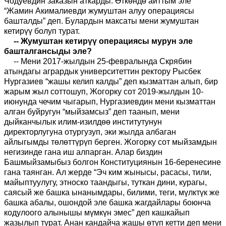
Чодуевдин заказын аткарды. Өткөндө айттым эле
“Жамин Акималиевди жумуштан алуу операциясы
башталды” деп. Булардын максаты мени жумуштан
кетирүү болуп турат.
-- Жумуштан кетирүү операциясы мурун эле
башталгансыды эле?
-- Мени 2017-жылдын 25-февралында Скрябин
атындагы агрардык университеттин ректору Рысбек
Нургазиев “жашы келип калды” деп кызматтан алып, бир
жарым жыл соттошуп, Жогорку сот 2019-жылдын 10-
июнунда чечим чыгарып, Нургазиевдин мени кызматтан
алган буйругун “мыйзамсыз” деп таанып, мени
дыйканчылык илим-изилдөө институтунун
директорлугуна отургузуп, эки жылда албаган
айлыгымды төлөттүрүп берген. Жогорку сот мыйзамдын
негизинде гана иш алпарган. Алар биздин
Башмыйзамыбыз болгон Конституциянын 16-беренесине
гана таянган. Ал жерде “Эч ким жынысы, расасы, тили,
майыптуулугу, этноско таандыгы, туткан дини, курагы,
саясый же башка ынанымдары, билими, теги, мүлктүк же
башка абалы, ошондой эле башка жагдайлары боюнча
кодулоого алынышы мүмкүн эмес” деп кашкайып
жазылып турат. Анан кандайча жашы өтүп кетти деп мени