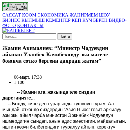
САЯСАТ
КООМ
ЭКОНОМИКА
ЖАНИРМЕМ
ШОУ
БИЗНЕС
КЫЛМЫШ
КЕМЕНГЕР КЕП
КҮЧ БЕРЕН
ВИДЕО-
ФОТО
КОНТАКТЫ
Найти
Жамин Акималиев: “Министр Чодуевдин
айынан Уланбек Качибековду эки маселе
боюнча сотко бергени даярдап жатам”
06-март, 17:38
1 100
-- Жамин ага, жакында эле сиздин
дарегиңизге...
-- Болду, эмне деп сурарыңды түшүнүп турам. Ал
мындай: өткөндө сиздердин “Азия Ньюс” гезит аркылуу
азыркы айыл чарба министри Эркинбек Чодуевдун
ишмердигин сындап, анын адис эместигин, майдалыгын,
иштин көзүн билбегендиги тууралуу айтып, керектүү