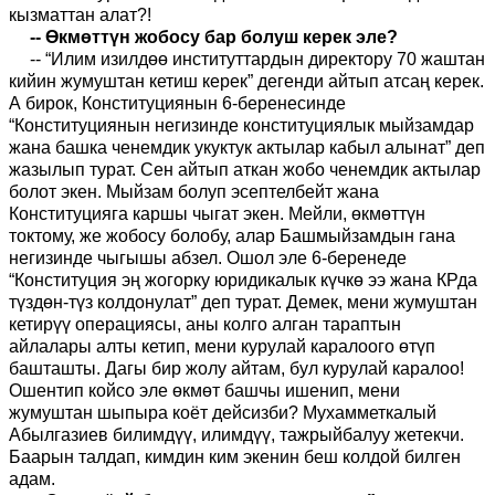
кызматтан алат?!
-- Өкмөттүн жобосу бар болуш керек эле?
-- “Илим изилдөө институттардын директору 70 жаштан
кийин жумуштан кетиш керек” дегенди айтып атсаң керек.
А бирок, Конституциянын 6-беренесинде
“Конституциянын негизинде конституциялык мыйзамдар
жана башка ченемдик укуктук актылар кабыл алынат” деп
жазылып турат. Сен айтып аткан жобо ченемдик актылар
болот экен. Мыйзам болуп эсептелбейт жана
Конституцияга каршы чыгат экен. Мейли, өкмөттүн
токтому, же жобосу болобу, алар Башмыйзамдын гана
негизинде чыгышы абзел. Ошол эле 6-беренеде
“Конституция эң жогорку юридикалык күчкө ээ жана КРда
түздөн-түз колдонулат” деп турат. Демек, мени жумуштан
кетирүү операциясы, аны колго алган тараптын
айлалары алты кетип, мени курулай каралоого өтүп
башташты. Дагы бир жолу айтам, бул курулай каралоо!
Ошентип койсо эле өкмөт башчы ишенип, мени
жумуштан шыпыра коёт дейсизби? Мухамметкалый
Абылгазиев билимдүү, илимдүү, тажрыйбалуу жетекчи.
Баарын талдап, кимдин ким экенин беш колдой билген
адам.