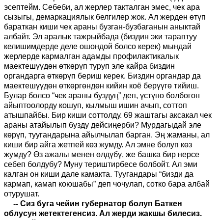
эсептейм. Себеби, ал жерлер такталган эмес, чек ара
сызыгы, демаркациялык белгилер жок. Ал жерден өтүп
бараткан киши чек араны бузган-бузбаганын аныктай
албайт. Эл аралык тажрыйбада (биздин эки тараптуу
келишимдерде деле ошондой болсо керек) мындай
жерлерде кармалган адамды профилактикалык
маектешүүдөн өткөрүп туруп эле кайра биздин
органдарга өткөрүп бериш керек. Биздин органдар да
маектешүүдөн өткөргөндөн кийин коё берүүгө тийиш.
Булар болсо “чек араны буздуң” деп, үстүнө болбогон
айыптоолорду кошуп, кылмыш ишин ачып, соттоп
атышпайбы. Бир киши соттолду. 69 жаштагы аксакал чек
араны атайылып бузду дейсиңерби? Мурдагыдай эле
көрүп, туугандарына айылчылап барган. Эң жаманы, ал
киши бир айга жетпей көз жумду. Ал эмне болуп көз
жумду? Өз ажалы менен өлдүбү, же башка бир нерсе
себеп болдубу? Муну териштирбесе болбойт. Ал эми
калган он киши дале камакта. Туугандары “бизди да
кармап, камап коюшабы” деп чочулап, сотко бара албай
отурушат.
-- Сиз буга чейин губернатор болуп Баткен
облусун жетектегенсиз. Ал жерди жакшы билесиз.