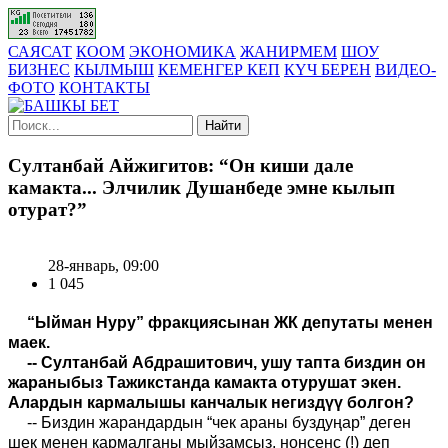
САЯСАТ
КООМ
ЭКОНОМИКА
ЖАНИРМЕМ
ШОУ
БИЗНЕС
КЫЛМЫШ
КЕМЕНГЕР КЕП
КҮЧ БЕРЕН
ВИДЕО-
ФОТО
КОНТАКТЫ
Найти
Султанбай Айжигитов: “Он киши дале
камакта... Элчилик Душанбеде эмне кылып
отурат?”
28-январь, 09:00
1 045
“Ыйман Нуру” фракциясынан ЖК депутаты
менен
маек.
-- Султанбай Абдрашитович, ушу тапта биздин он
жараныбыз Тажикстанда камакта отурушат экен.
Алардын кармалышы канчалык негиздүү болгон?
-- Биздин жарандардын “чек араны буздуңар” деген
шек менен кармалганы мыйзамсыз, нонсенс (!) деп