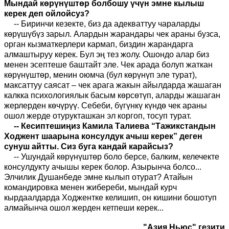
Мындай көрүнүштөр болбошу үчүн эмне кылыш
керек деп ойлойсуз?
-- Биринчи кезекте, биз да адекваттуу чараларды
көрүшүбүз зарыл. Алардын жарандары чек араны бузса,
орган кызматкерлери кармап, биздин жарандарга
алмаштыруу керек. Бул эң тез жолу. Ошондо алар биз
менен эсептеше баштайт эле. Чек арада болуп жаткан
көрүнүштөр, менин оюмча (бул көрүнүп эле турат),
максаттуу саясат – чек арага жакын айылдарда жашаган
калкка психологиялык басым көрсөтүп, аларды жашаган
жерлерден көчүрүү. Себеби, бүгүнкү күндө чек араны
ошол жерде отурукташкан эл коргоп, тосуп турат.
-- Кесиптешиңиз Камила Талиева “Тажикстандын
Ходжент шаарына консулдук ачыш керек” деген
сунуш айтты. Сиз буга кандай карайсыз?
-- Ушундай көрүнүштөр боло берсе, балким, келечекте
консулдукту ачышы керек болор. Азырынча болсо...
Элчилик Душанбеде эмне кылып отурат? Атайын
командировка менен жибереби, мындай курч
кырдаалдарда Ходжентке келишип, он кишини бошотуп
алмайынча ошол жерден кетпеши керек...
"Азия Ньюс" гезити