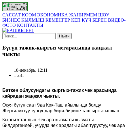
САЯСАТ
КООМ
ЭКОНОМИКА
ЖАНИРМЕМ
ШОУ
БИЗНЕС
КЫЛМЫШ
КЕМЕНГЕР КЕП
КҮЧ БЕРЕН
ВИДЕО-
ФОТО
КОНТАКТЫ
Найти
Бүгүн тажик-кыргыз чегарасында жаңжал
чыкты
18-декабрь, 12:11
1 231
Баткен облусундагы кыргыз-тажик чек арасында
кайрадан жаңжал чыкты.
О
куя бүгүн саат 9да Көк-Таш айылында болду.
Жергиликтүү тургундар бири-бирине таш ыргытышкан.
Кыргызстандын Чек ара кызматы
кызматы
билдиргендей,
учурда чек арадагы абал туруктуу, чек ара