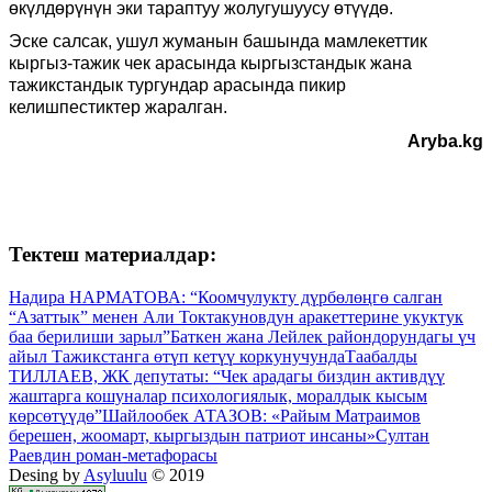
өкүлдөрүнүн эки тараптуу жолугушуусу өтүүдө.
Эске салсак, ушул жуманын башында мамлекеттик
кыргыз-тажик чек арасында кыргызстандык жана
тажикстандык тургундар арасында пикир
келишпестиктер
жаралган.
Aryba.kg
Тектеш материалдар:
Надира НАРМАТОВА: “Коомчулукту дүрбөлөңгө салган
“Азаттык” менен Али Токтакуновдун аракеттерине укуктук
баа берилиши зарыл”
Баткен жана Лейлек райондорундагы үч
айыл Тажикстанга өтүп кетүү коркунучунда
Таабалды
ТИЛЛАЕВ, ЖК депутаты: “Чек арадагы биздин активдүү
жаштарга кошуналар психологиялык, моралдык кысым
көрсөтүүдө”
Шайлообек АТАЗОВ: «Райым Матраимов
берешен, жоомарт, кыргыздын патриот инсаны»
Султан
Раевдин роман-метафорасы
Desing by
Asyluulu
© 2019