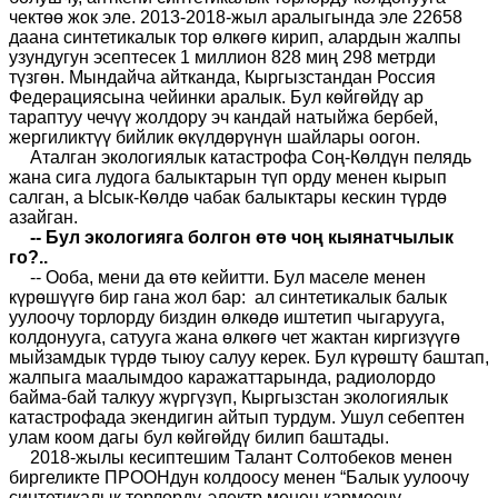
чектөө жок эле. 2013-2018-жыл аралыгында эле 22658
даана синтетикалык тор өлкөгө кирип, алардын жалпы
узундугун эсептесек 1 миллион 828 миң 298 метрди
түзгөн. Мындайча айтканда, Кыргызстандан Россия
Федерациясына чейинки аралык. Бул көйгөйдү ар
тараптуу чечүү жолдору эч кандай натыйжа бербей,
жергиликтүү бийлик өкүлдөрүнүн шайлары оогон.
Аталган экологиялык катастрофа Соң-Көлдүн пелядь
жана сига лудога балыктарын түп орду менен кырып
салган, а Ысык-Көлдө чабак балыктары кескин түрдө
азайган.
-- Бул экологияга болгон өтө чоң кыянатчылык
го?..
-- Ооба, мени да өтө кейитти. Бул маселе менен
күрөшүүгө бир гана жол бар: ал синтетикалык балык
уулоочу торлорду биздин өлкөдө иштетип чыгарууга,
колдонууга, сатууга жана өлкөгө чет жактан киргизүүгө
мыйзамдык түрдө тыюу салуу керек. Бул күрөштү баштап,
жалпыга маалымдоо каражаттарында, радиолордо
байма-бай талкуу жүргүзүп, Кыргызстан экологиялык
катастрофада экендигин айтып турдум. Ушул себептен
улам коом дагы бул көйгөйдү билип баштады.
2018-жылы кесиптешим Талант Солтобеков менен
биргеликте ПРООНдун колдоосу менен “Балык уулоочу
синтетикалык торлорду, электр менен кармоочу