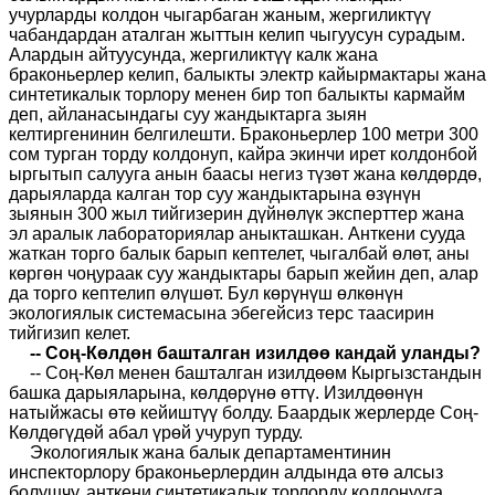
учурларды колдон чыгарбаган жаным, жергиликтүү
чабандардан аталган жыттын келип чыгуусун сурадым.
Алардын айтуусунда, жергиликтүү калк жана
браконьерлер келип, балыкты электр кайырмактары жана
синтетикалык торлору менен бир топ балыкты кармайм
деп, айланасындагы суу жандыктарга зыян
келтиргенинин белгилешти. Браконьерлер 100 метри 300
сом турган торду колдонуп, кайра экинчи ирет колдонбой
ыргытып салууга анын баасы негиз түзөт жана көлдөрдө,
дарыяларда калган тор суу жандыктарына өзүнүн
зыянын 300 жыл тийгизерин дүйнөлүк эксперттер жана
эл аралык лабораториялар аныкташкан. Анткени сууда
жаткан торго балык барып кептелет, чыгалбай өлөт, аны
көргөн чоңураак суу жандыктары барып жейин деп, алар
да торго кептелип өлүшөт. Бул көрүнүш өлкөнүн
экологиялык системасына эбегейсиз терс таасирин
тийгизип келет.
-- Соң-Көлдөн башталган изилдөө кандай уланды?
-- Соң-Көл менен башталган изилдөөм Кыргызстандын
башка дарыяларына, көлдөрүнө өттү. Изилдөөнүн
натыйжасы өтө кейиштүү болду. Баардык жерлерде Соң-
Көлдөгүдөй абал үрөй учуруп турду.
Экологиялык жана балык департаментинин
инспекторлору браконьерлердин алдында өтө алсыз
болушчу, анткени синтетикалык торлорду колдонууга