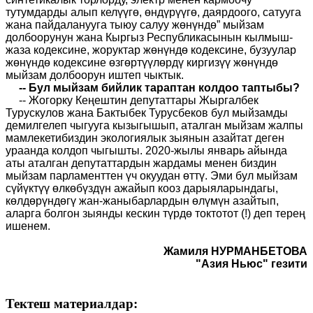
тутумдарды алып келүүгө, өндүрүүгө, даярдоого, сатууга
жана пайдаланууга тыюу салуу жөнүндө” мыйзам
долбоорунун жана Кыргыз Республикасынын кылмыш-
жаза кодексине, жоруктар жөнүндө кодексине, бузуулар
жөнүндө кодексине өзгөртүүлөрдү киргизүү жөнүндө
мыйзам долбоорун иштеп чыктык.
-- Бул мыйзам бийлик тараптан колдоо таптыбы
?
-- Жогорку Кеңештин депутаттары Жыргалбек
Турускулов жана Бактыбек Турусбеков бул мыйзамды
демилгелеп чыгууга кызыгышып, аталган мыйзам жалпы
мамлекетибиздин экологиялык зыянын азайтат деген
ураанда колдоп чыгышты. 2020-жылы январь айында
аты аталган депутаттардын жардамы менен биздин
мыйзам парламенттен үч окуудан өттү. Эми бул мыйзам
сүйүктүү өлкөбүздүн ажайып кооз дарыяларындагы,
көлдөрүндөгү жан-жаныбарлардын өлүмүн азайтып,
аларга болгон зыянды кескин түрдө токтотот (!) деп терең
ишенем.
Жамиля НУРМАНБЕТОВА
"Азия Ньюс" гезити
Тектеш материалдар: