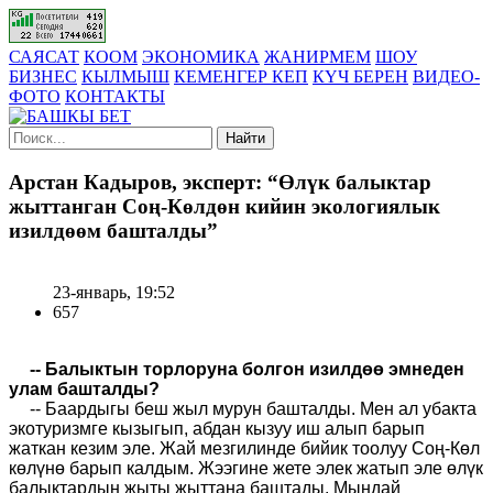
САЯСАТ
КООМ
ЭКОНОМИКА
ЖАНИРМЕМ
ШОУ
БИЗНЕС
КЫЛМЫШ
КЕМЕНГЕР КЕП
КҮЧ БЕРЕН
ВИДЕО-
ФОТО
КОНТАКТЫ
Найти
Арстан Кадыров, эксперт: “Өлүк балыктар
жыттанган Cоң-Көлдөн кийин экологиялык
изилдөөм башталды”
23-январь, 19:52
657
-- Балыктын торлоруна болгон изилдөө эмнеден
улам башталды
?
-- Баардыгы беш жыл мурун башталды. Мен ал убакта
экотуризмге кызыгып, абдан кызуу иш алып барып
жаткан кезим эле. Жай мезгилинде бийик тоолуу Соң-Көл
көлүнө барып калдым. Жээгине жете элек жатып эле өлүк
балыктардын жыты жыттана баштады. Мындай