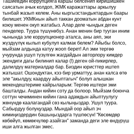
Ташиевдин коррупцияга каршы белсенип киришишкен
саясатын ачык колдоп, ЖМК каражаттары аркылуу
тынбай жазып келем. Аны кыргызстандыктардын баары
билишет. УКМКнын айып таккан дооматын абдан кунт
коюу менен окуп жатабыз. Алар деле чындык деген
пенделер. Туура түшүнөбүз. Анан менин бир тууган иним
чынында эле коррупционер аталса, аны аяп, эки
жүздүүлүк кылып кубулуп калмак белем? Айыбы болсо,
мыйзам алдында катуу жооп берет! Ал эми тергөө
учурунда ушул түзүлгөн жагдайдын авторлору кимдер
экендиги дагы билинип калар (!) деген ой-пикирлер,
далилдүү материалдар бар. Биздин юристтер иштеп
жатышат. Ошондуктан, кээ бир урматтуу, анан калса өтө
эле “акылдуу, каардуу айыптагыч” болуп алышкан
мекендештериме кайрыларым: Тергөө иштери эми
башталды. Андан кийин соту да болоор. Мыйзам боюнча
соттун чечиминен кийин гана адамдын айыптуулугу
жөнүндө каалагандай сөз кылыңыздар. Ушул туура.
Сабырдуу болуңуздар. Мындай оор айып эч
кимиңиздердин башыңыздарга түшпөсүн! “Көсөмдөр
көбөйүп, көмөкчүлөр азайган” заманда деги эле өндүрүш
иши алга жылган эмес.