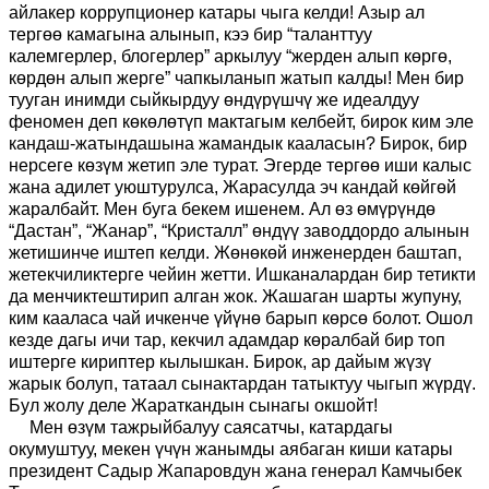
айлакер коррупционер катары чыга келди! Азыр ал
тергөө камагына алынып, кээ бир “таланттуу
калемгерлер, блогерлер” аркылуу “жерден алып көргө,
көрдөн алып жерге” чапкыланып жатып калды! Мен бир
тууган инимди сыйкырдуу өндүрүшчү же идеалдуу
феномен деп көкөлөтүп мактагым келбейт, бирок ким эле
кандаш-жатындашына жамандык кааласын? Бирок, бир
нерсеге көзүм жетип эле турат. Эгерде тергөө иши калыс
жана адилет уюштурулса, Жарасулда эч кандай көйгөй
жаралбайт. Мен буга бекем ишенем. Ал өз өмүрүндө
“Дастан”, “Жанар”, “Кристалл” өндүү заводдордо алынын
жетишинче иштеп келди. Жөнөкөй инженерден баштап,
жетекчиликтерге чейин жетти. Ишканалардан бир тетикти
да менчиктештирип алган жок. Жашаган шарты жупуну,
ким кааласа чай ичкенче үйүнө барып көрсө болот. Ошол
кезде дагы ичи тар, кекчил адамдар көралбай бир топ
иштерге кириптер кылышкан. Бирок, ар дайым жүзү
жарык болуп, татаал сынактардан татыктуу чыгып жүрдү.
Бул жолу деле Жараткандын сынагы окшойт!
Мен өзүм тажрыйбалуу саясатчы, катардагы
окумуштуу, мекен үчүн жанымды аябаган киши катары
президент Садыр Жапаровдун жана генерал Камчыбек