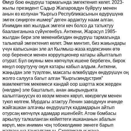
Өмүр бою өндүрүш тармагында эмгектенип келет. 2023-
жылы президент Садыр Жапаровдун буйругу менен
анын өз колунан “Кыргыз Республикасынын өдүрүшүнө
эмгек сиңирген ишмер” деген ардактуу наам алган.
Инимдин көп жылдык эмгеги кеч болсо да татыктуу
бааланганына сүйүнгөнбүз. Анткени, Жарасул 1985-
жылдан бери эле мекенибиздин өндүрүш тармагында
талыкпай эмгектенип келет. Эми минтип, биз жакындары
үчүн капысынан эле ал Кылмыш-жаза кодексинин өтө
оор беренеси менен коррупционер катары айыпталып
отурат. Бул окуяны мен көпчүлүк ишене бербеген, бирок
көңүл оорутуучу окуя катары кабыл алдым. Анткени,
жаңыдан эле түзүлгөн, максаты өлкөбүздүн өндүрүшүн оң
жолго салууга багыт алган “Кыргызиндустрия”
мамлекеттик мекемеси кандай оор шартта жок жерден
(нөлдөн) эле башталып, анан акырындыкта
калыптануусун өз көзүм менен көрүп, көкүрөгүм менен
туюп келгем. Мурдагы атактуу Ленин заводунун ичинде
жайгашкан алгачкы өндүрүштүк кадамдарын айтып
отурсаң көпчүлүк адамдар ишенбейт. Атом бомбасы
аркылуу талкаланган кейиптеги ишкананын абалын
көрүп, мен инимин чоң тобокелдикке эмнеге барып
жатканына таңкалгамын. Скептикалык жана