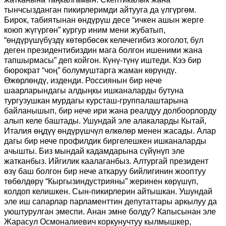
тынчсызданган пикирлеримди айтууга да үлгүргөм.
Бирок, табиятынан өндүрүш десе “ичкен ашын жерге
коюп жүгүргөн” кургур иним мени жубатып,
“өндүрүшүбүздү көтөрбөсөк келечегибиз жоголот, бул
деген президентибиздин мага болгон ишеними жана
тапшырмасы” деп койгон. Күнү-түнү иштеди. Кээ бир
бюрократ “чоң” болумуштарга жаман көрүндү.
Өжөрлөндү, изденди. Россиянын бир нече
шаарларындагы алдыңкы ишканаларды бутуна
тургузушкан мурдагы курсташ-группалаштарына
байланышып, бир нече ири жана реалдуу долбоорлорду
алып келе баштады. Ушундай эле алакаларды Кытай,
Италия өңдүү өндүрүшчүл өлкөлөр менен жасады. Алар
дагы бир нече профилдик биргелешкен ишканаларды
ачышты. Биз мындай кадамдарына сүйүнүп эле
жатканбыз. Ийгилик каалаганбыз. Алтургай президент
өзү баш болгон бир нече аткаруу бийлигинин жооптуу
төбөлдөрү “Кыргызиндустрияны” жеринен көрүшүп,
колдоп келишкен. Сын-пикирлерин айтышкан. Ушундай
эле иш сапарлар парламенттин депутаттары аркылуу да
уюштурулган эмеспи. Анан эмне болду? Капысынан эле
Жарасул Осмоналиевич коркунучтуу кылмышкер,