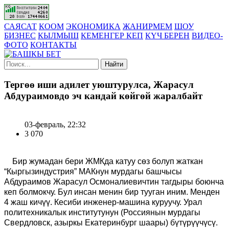
САЯСАТ
КООМ
ЭКОНОМИКА
ЖАНИРМЕМ
ШОУ
БИЗНЕС
КЫЛМЫШ
КЕМЕНГЕР КЕП
КҮЧ БЕРЕН
ВИДЕО-
ФОТО
КОНТАКТЫ
Найти
Тергөө иши адилет уюштурулса, Жарасул
Абдураимовдо эч кандай көйгөй жаралбайт
03-февраль, 22:32
3 070
Бир жумадан бери ЖМКда катуу сөз болуп жаткан
“Кыргызиндустрия” МАКнун мурдагы башчысы
Абдураимов Жарасул Осмоналиевичтин тагдыры боюнча
кеп болмокчу. Бул инсан менин бир тууган иним. Менден
4 жаш кичүү. Кесиби инженер-машина куруучу. Урал
политехникалык институтунун (Россиянын мурдагы
Свердловск, азыркы Екатеринбург шаары) бүтүрүүчүсү.