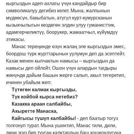
кыргыздын адеп-ахлагы үчүн кандайдыр бир
символикалуу дегибиз келет. Мына, жалпынын
мүдөөсүн, бакыбатын, атүгүл курт-кумурсканын
кызыкчылыгын көздөгөн элдин улуу гуманисттик,
адамгерчиликтүү, боорукер, жамаатчыл, күйүмдүү
этикасы.
Манас тереңинде өзүн жалаң эле кыргыздын эмес,
боордош түрк журттарынын уулумун деп да эсептейт.
Казак менен кыпчактын намысы – кыргыздын да
намысы деп ойлойт. Ошон үчүн алардын тагдыры
жөнүндө дайым башын жерге салып, акыл тегеретип,
ичинен убайым жеп:
Түтөгөн калмак кыргызды,
Түк койбой кырса нетебиз?
Казакка араан салбайбы,
Акыретте Манаска,
Кайгысы түшүп калбайбы!
-
деп баатыр тогуз
толгонуп турат. Мына ушинтип, Манас тили, дили,
дини эгиз бир тууган калктардын баш кошкондугуна