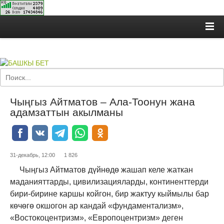
Чыңгыз Айтматов – Ала-Тоонун жана
адамзаттын акылманы
31-декабрь, 12:00
1 826
Чыңгыз Айтматов дүйнөдө жашап келе жаткан
маданияттарды, цивилизацияларды, континенттерди
бири-бирине каршы койгон, бир жактуу кыймылы бар
көчөгө окшогон ар кандай «фундаментализм»,
«Востокоцентризм», «Европоцентризм» деген