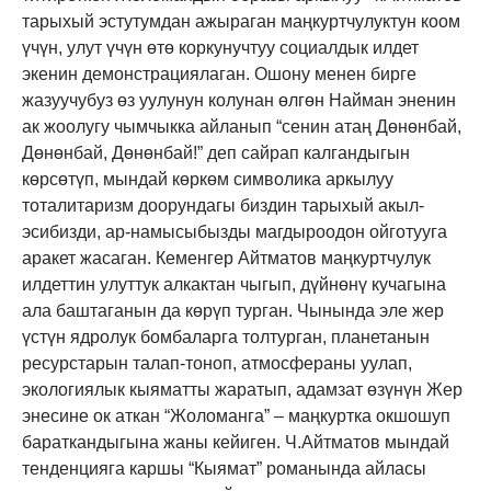
тарыхый эстутумдан ажыраган маңкуртчулуктун коом
үчүн, улут үчүн өтө коркунучтуу социалдык илдет
экенин демонстрациялаган. Ошону менен бирге
жазуучубуз өз уулунун колунан өлгөн Найман эненин
ак жоолугу чымчыкка айланып “сенин атаң Дөнөнбай,
Дөнөнбай, Дөнөнбай!” деп сайрап калгандыгын
көрсөтүп, мындай көркөм символика аркылуу
тоталитаризм доорундагы биздин тарыхый акыл-
эсибизди, ар-намысыбызды магдыроодон ойготууга
аракет жасаган. Кеменгер Айтматов маңкуртчулук
илдеттин улуттук алкактан чыгып, дүйнөнү кучагына
ала баштаганын да көрүп турган. Чынында эле жер
үстүн ядролук бомбаларга толтурган, планетанын
ресурстарын талап-тоноп, атмосфераны уулап,
экологиялык кыяматты жаратып, адамзат өзүнүн Жер
энесине ок аткан “Жоломанга” – маңкуртка окшошуп
бараткандыгына жаны кейиген. Ч.Айтматов мындай
тенденцияга каршы “Кыямат” романында айласы