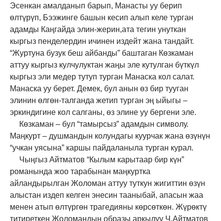
Эсенкан амалданып барып, Манасты уу берип
өлтүрүп, Бээжинге башын кесип алып келе турган
адамды Каңгайда элин-жерин,ата тегин унуткан
кыргыз пенделердин ичинен издейт жана тандайт.
“Журтуна бузук беш айбанды” баштаган Көзкаман
аттуу кыргыз кулчулуктан жаңы эле кутулган бүткүл
кыргыз эли медер тутуп турган Манаска кол салат.
Манаска уу берет. Демек, бул анын өз бир тууган
элинин өлгөн-талганда жетип турган эң ыйыгы –
эркиндигине кол салганы, өз элине уу бергени эле.
Көзкаман – бул
“
тамырсыз
” адамдын символу.
Маңкурт
–
душмандын колундагы куурчак жана өзүнүн
“учкан уясына” каршы пайдаланыла турган курал.
Чыңгыз Айтматов “Кылым карытаар бир күн”
романында жоо тарабынан маңкуртка
айландырылган Жоломан аттуу туткун жигиттин өзүн
алыстан издеп келген энесин тааныбай, апасын жаа
менен атып өлтүргөн трагедияны көрсөткөн. Жүрөктү
титиреткен Жоломандын образы аркылуу Ч.Айтматов