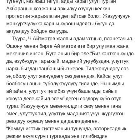
түгөнүп, көз жаш төгүп, айды карап улуп турган
Акбаранын көз жашы аркылуу өзүнүн кескин
протестин жарыялаган деп айтсак болот. Жазуучунун
маңкуртчулукка каршы күрөш идеясы бүгүн да
актуалдуу бойдон калууда.
Туура, Ч.Айтматов жалпы адамзатчыл, планетачыл.
Ошону менен бирге Айтматов өтө бир улутман жана
мекенчил инсан. Буга анын бир эле “Биз канткен күндө
да, өзүбүздүн тарыхый, маданий уңгубуздан, улуттук
наркыбыздан танбашыбыз керек. Тил жөнүндөгү сөз
эң оболу улут жөнүндөгү сөз дегендик. Кайсы улут
болбосун анын түбөлүктүүлүгү тилинде. Чынымды
айтайын, улуттук тилибиз үчүн башымды сайып
коюуга деле кайыл элем” деген сөздөрү күбө өтүп
турат. Жазуучунун мекенчилдиги сөзү менен гана
эмес, улуттук тил, улуттук маданият үчүн жүргүзгөн
реалдуу күрөшү менен да далилденген.
“Коммунисттик системанын тушунда, авторитардык
режим өкүм сүрүп турганда эне тилибиздин