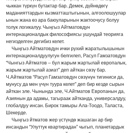
чыккан түркүн бутактар бар. Демек, дүйнөдөгү
маданияттардын
кызматташтыгынын,
алгоолошуулар
ынын жана өз ара баюуларынын жактоочусу болуу
толук логикалуу.
Чыңгыз Айтматовдун
интернационалдык философиясы ушундай теорияга
негизделген дегибиз келет.
Чыңгыз Айтматовдун ички рухий жаратылышынын
интернационалдуулугун белгилеп, Расул Гамзатовдун
“Чынгыз Айтматов – бул жарым жартылай европалык,
жарым жартылай азиат” деп айткан сөзү бар.
Ч.Айтматов “Расул Гамзатовдун сөзүнүн тигиниси да,
мунусу да мен үчүн туура келет” деп бир кезде сырын
айткан эле. Чынында эле, Ч.Айтматов Европанын да,
Азиянын да адамы, тагыраак айтканда, универсалдуу,
глобалдуу инсан. Бирок тамыры Ала-Тоодо, Таласта,
Шекерде.
Чыңгыз йтматов жер үстүндө жашаган ар бир
инсандын “Улуттук квартирадан” чыгып, планетардык