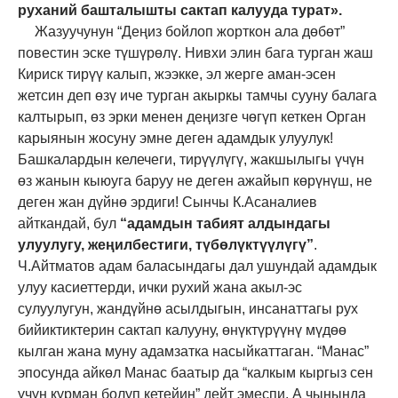
руханий башталышты сактап калууда турат».
Жазуучунун “Деңиз бойлоп жорткон ала дөбөт”
повестин эске түшүрөлү. Нивхи элин бага турган жаш
Кириск тирүү калып, жээкке, эл жерге аман-эсен
жетсин деп өзү иче турган акыркы тамчы сууну балага
калтырып, өз эрки менен деңизге чөгүп кеткен Орган
карыянын жосуну эмне деген адамдык улуулук!
Башкалардын келечеги, тирүүлүгү, жакшылыгы үчүн
өз жанын кыюуга баруу не деген ажайып көрүнүш, не
деген жан дүйнө эрдиги! Сынчы К.Асаналиев
айткандай, бул
“адамдын табият алдындагы
улуулугу, жеңилбестиги, түбөлүктүүлүгү”
.
Ч.Айтматов адам баласындагы дал ушундай адамдык
улуу касиеттерди, ички рухий жана акыл-эс
сулуулугун, жандүйнө асылдыгын, инсанаттагы рух
бийиктиктерин сактап калууну, өнүктүрүүнү мүдөө
кылган жана муну адамзатка насыйкаттаган. “Манас”
эпосунда айкөл Манас баатыр да “калкым кыргыз сен
үчүн курман болуп кетейин” дейт эмеспи. А чынында