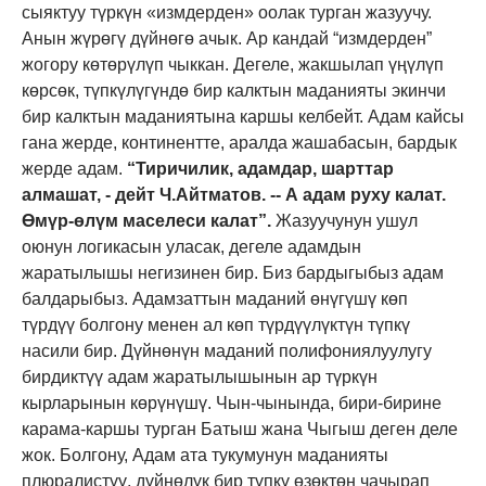
сыяктуу түркүн «измдерден» оолак турган жазуучу.
Анын жүрөгү дүйнөгө ачык. Ар кандай “измдерден”
жогору көтөрүлүп чыккан. Дегеле, жакшылап үңүлүп
көрсөк, түпкүлүгүндө бир калктын маданияты экинчи
бир калктын маданиятына каршы келбейт. Адам кайсы
гана жерде, континентте, аралда жашабасын, бардык
жерде адам.
“Тиричилик, адамдар, шарттар
алмашат, - дейт Ч.Айтматов. -- А адам руху калат.
Өмүр-өлүм маселеси калат”.
Жазуучунун ушул
оюнун логикасын уласак, дегеле адамдын
жаратылышы негизинен бир. Биз бардыгыбыз адам
балдарыбыз. Адамзаттын маданий өнү­гүшү көп
түрдүү болгону менен ал көп түрдүүлүктүн түпкү
насили бир. Дүйнөнүн маданий полифониялуулугу
бирдик­түү адам жаратылышынын ар түркүн
кырларынын көрү­нүшү.
Чын-чынында, бири-бирине
карама-каршы турган Батыш жана Чыгыш деген деле
жок. Болгону, Адам ата тукум
унун
маданияты
плюралистүү, дүйнөлүк бир түпкү өзөктөн чачырап