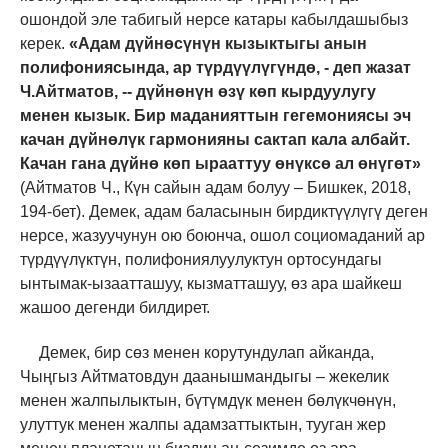
ошондой эле табигый нерсе катары кабылдашыбыз
керек.
«Адам дүйнөсүнүн кызыктыгы анын
полифониясында, ар түрдүүлүгүндө, - деп жазат
Ч.Айтматов, -- дүйнөнүн өзү көп кырдуулугу
менен кызык. Бир маданияттын гегемониясы эч
качан дүйнөлүк гармонияны сактап кала албайт.
Качан гана дүйнө көп ырааттуу өнүксө ал өнүгөт»
(Айтматов Ч., Күн сайын адам болуу – Бишкек, 2018,
194-бет). Демек, адам баласынын бирдиктүүлүгү деген
нерсе, жазуучунун ою боюнча, ошол социомаданий ар
түрдүүлүктүн, полифониялуулуктун ортосундагы
ынтымак-ызаатташуу, кызматташуу, өз ара шайкеш
жашоо дегенди билдирет.
Демек, бир сөз менен корутундулап айканда,
Чыңгыз Айтматовдун даанышмандыгы – жекелик
менен жалпылыктын, бүтүмдүк менен бөлүкчөнүн,
улуттук менен жалпы адамзаттыктын, тууган жер