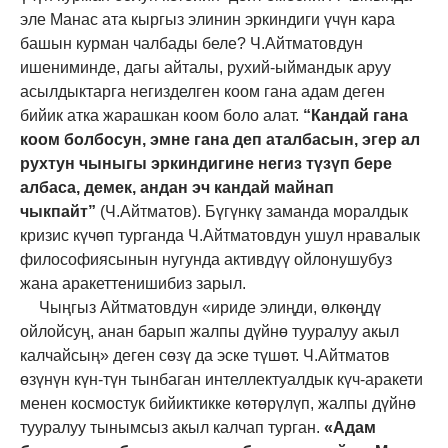
эле Манас ата кыргыз элинин эркиндиги үчүн кара
башын курман чалбады беле? Ч.Айтматовдун
ишениминде, дагы айталы, рухий-ыймандык аруу
асылдыктарга негизделген коом гана адам деген
бийик атка жарашкан коом боло алат.
“Кандай гана
коом болбосун, эмне гана деп аталбасын, эгер ал
рухтун чыныгы эркиндигине негиз түзүп бере
албаса, демек, андан эч кандай майнап
чыкпайт”
(Ч.Айтматов). Бүгүнкү заманда моралдык
кризис күчөп турганда Ч.Айтматовдун ушул нравалык
философиясынын нугунда активдүү ойлонушубуз
жана аракеттенишибиз зарыл.
Чыңгыз Айтматовдун «ириде элиңди, өлкөңдү
ойлойсуң, анан барып жалпы дүйнө тууралуу акыл
калчайсың» деген сөзү да эске түшөт. Ч.Айтматов
өзүнүн күн-түн тынбаган интеллектуалдык күч-аракети
менен космостук бийиктикке көтөрүлүп, жалпы дүйнө
тууралуу тынымсыз акыл калчап турган.
«Адам