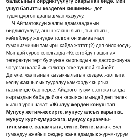
баласынын бирдиктүүлүгү баарынан өйдө.
Мен
ушул багытты көздөгөн кишимин»
деп
түшүндүргөн даанышман жазуучу.
Ч.Айтматовдун жалпы адамзааданын
бирдиктүүлүгү, анын жакшылыгы, тынчтыгы,
көйгөйлөрү жөнүндө толгонгон жамаатчыл
гуманизминин тамыры кайда жатат (?) деп ойлоносуң.
Мындай суроо коюлганда «Көкөтөйдүн ашына»
төгөрөктүн төрт бурчунан кыргыздын ак дасторконуна
чогулган калайык калктар эске түшпөй койбойт.
Дегеле, жалпынын кызыкчылыгын көздөө, жалпыга
келчү жакшылык тууралуу камкордук кыргыз
насилинде бар нерсе. Айдоого тукум сээп жатканда
кыргыздын баба дыйкан карыясы мындай деп тилек
кылып үрөн чачат: «
Жылуу жерден конуш тап.
Мунусу жетим-жесирге, мунусу алсыз карыпка,
мунусу курт-кумурскага, мунусу сурамчы-
тилемчиге, саламчыга, сизге, бизге, мага
». Бул
гумандуу ажайып сөздөр жана адамдык жүрүм-турум