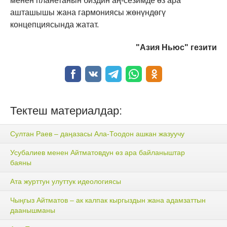
менен планетанын биздин аң-сезимде өз ара
ашташышы жана гармониясы жөнүндөгү
концепциясында жатат.
"Азия Ньюс" гезити
Тектеш материалдар:
Султан Раев – даңазасы Ала-Тоодон ашкан жазуучу
Усубалиев менен Айтматовдун өз ара байланыштар
баяны
Ата журттун улуттук идеологиясы
Чыңгыз Айтматов – ак калпак кыргыздын жана адамзаттын
даанышманы