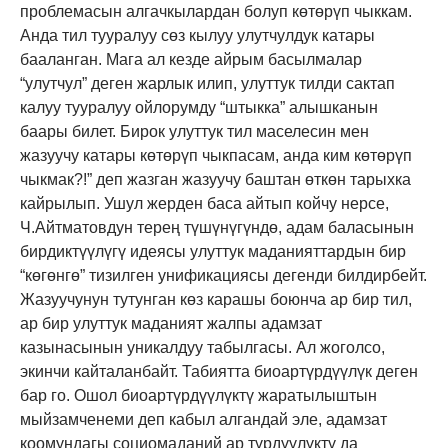
проблемасын алгачкылардан болуп көтөрүп чыккам.
Анда тил тууралуу сөз кылуу улутчулдук катары
бааланган. Мага ал кезде айрым басылмалар
“улутчул” деген жарлык илип, улуттук тилди сактап
калуу тууралуу ойлорумду “штыкка” алышканын
баары билет. Бирок улуттук тил маселесин мен
жазуучу катары көтөрүп чыкпасам, анда ким көтөрүп
чыкмак?!” деп жазган жазуучу баштан өткөн тарыхка
кайрылып. Ушул жерден баса айтып койчу нерсе,
Ч.Айтматовдун терең түшүнүгүндө, адам баласынын
бирдиктүүлүгү идеясы улуттук маданияттардын бир
“көгөнгө” тизилген унификациясы дегенди билдирбейт.
Жазуучунун тутунган көз карашы боюнча ар бир тил,
ар бир улуттук маданият жалпы адамзат
казынасынын уникалдуу табылгасы. Ал жоголсо,
экинчи кайталанбайт. Табиятта биоартүрдүүлүк деген
бар го. Ошол биоартүрдүүлүктү жаратылыштын
мыйзамченеми деп кабыл алгандай эле, адамзат
коомундагы социомаданий ар түрдүүлүктү да