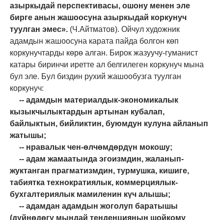
азыркыдай перспективасы, ошону менен эле
бирге анын жашоосуна азыркыдай коркунуч
туулган эмес».
(Ч.Айтматов). Ойчул художник
адамдын жашоосуна карата пайда болгон көп
коркунучтарды көрө алган.
Бирок жазуучу
-
гуманист
катары биринчи иретте
ал
белгилеген коркунуч мына
бул эле. Бул биздин рухий жашообузга туулган
коркунуч
:
-- адамдын материалдык-экономикалык
кызыкчылыктардын артынан кубалап,
байлыктын, бийликтин, буюмдун кулуна айланып
жатышы;
-- нравалык чен-өлчөмдөрдүн мокошу;
-- адам жамаатында эгоизмдин, жаланып-
жуктанган прагматизмдин, турмушка, кишиге,
табиятка технократиялык, коммерциялык-
бухгалтериялык мамиленин күч алышы;
-- адамдан адамдын жоголуп баратышы
(дүйнөдөгү мындай тенденциянын шойкому