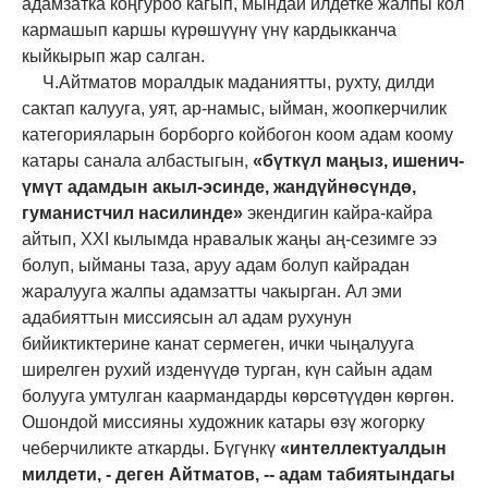
адамзатка коңгуроо кагып, мындай илдетке жалпы кол
кармашып каршы күрөшүүнү үнү кардыкканча
кыйкырып жар салган.
Ч.Айтматов моралдык маданиятты, рухту, дилди
сактап калууга, уят, ар-намыс, ыйман, жоопкерчилик
категорияларын борборго койбогон коом адам коому
катары санала албастыгын,
«бүткүл маңыз, ишенич-
үмүт адамдын акыл-эсинде, жандүйнөсүндө,
гуманистчил насилинде»
экендигин кайра-кайра
айтып, XXI кылымда нравалык жаңы аң-сезимге ээ
болуп, ыйманы таза, аруу адам болуп кайрадан
жаралууга жалпы адамзатты чакырган. Ал эми
адабияттын миссиясын ал адам рухунун
бийиктиктерине канат сермеген, ички чыңалууга
ширелген рухий изденүүдө турган, күн сайын адам
болууга умтулган каармандарды көрсөтүүдөн көргөн.
Ошондой миссияны художник катары өзү жогорку
чеберчиликте аткарды. Бүгүнкү
«интеллектуалдын
милдети, - деген Айтматов, -- адам табиятындагы