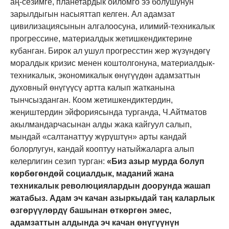
аң-сезимге, планетардык ойломго ээ болушунун
зарылдыгын насыяттап келген. Ал
адамзат
цивилизациясынын алгалоосуна, илимий-техникалык
прогрессине, материалдык жетишкендиктерине
кубанган. Бирок ал ушул прогресстин жер жүзүндөгү
моралдык кризис менен коштолгонуна, материалдык
-
техникалык, экономикалык өнүгүүдөн адамзаттын
духовный өнүгүүсү артта калып жатканына
тынчсызданган. Коом жетишкендиктердин,
жеңиштердин эйфориясында турганда, Ч.Айтматов
акылмандарчасынан алды жака кайгуул салып,
мындай «салтанаттуу жүрүштүн» арты кандай
болорлугун, кандай кооптуу натыйжаларга алып
келерлигин
сезип
турган:
«Биз азыр мурда болуп
көрбөгөндөй социалдык, маданий жана
техникалык революциялардын доорунда жашап
жатабыз.
Адам эч качан азыркыдай таң каларлык
өзгөрүүлөрдү башынан өткөргөн эмес,
адамзаттын алдында эч качан өнүгүүнүн