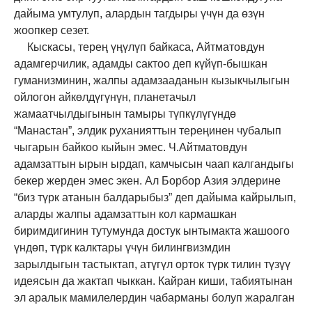
дайыма умтулуп, алардын тагдыры үчүн да өзүн
жоопкер сезет.
Кыскасы, терең үңүлүп байкаса, Айтматовдун
адамгерчилик, адамды сактоо деп күйүп-бышкан
гуманизминин, жалпы адамзааданын кызыкчылыгын
ойлогон айкөлдүгүнүн, планетачыл
жамаатчылдыгынын тамыры түпкүлүгүндө
“Манастан”, элдик руханияттын тереңинен чубалып
чыгарын байкоо кыйын эмес. Ч.Айтматовдун
адамзаттын ырын ырдап, камчысын чаап калгандыгы
бекер жерден эмес экен. Ал Борбор Азия элдерине
“биз түрк атанын балдарыбыз” деп дайыма кайрылып,
аларды жалпы адамзаттын кол кармашкан
биримдигинин тутумунда достук ынтымакта жашоого
үндөп, түрк калктары үчүн билингвизмдин
зарылдыгын тастыктап, атүгүл орток түрк тилин түзүү
идеясын да жактап чыккан. Кайран киши, табиятынан
эл аралык мамилелердин чабарманы болуп жаралган