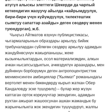
атүгүл алыскы элеттеги Шекерди да чарпый
кеткендигин жазуучу айылда «кайрымдуулук,
бири-бири үчүн күйүмдүүлүк, тилектештик
сыяктуу сапаттар азайды» деген сөздөрү менен
туюндурган), ж.б.
Чыңгыз Айтматов өзүнүн публицистикасы,
чыгармаларынын образдары аркылуу, бийик
трибуналардан сүйлөгөн сөздөрү аркылуу адамдын
жандүйнөсүнүн жакырланышы, жеке
кызыкчылыктардын, осол материализмдин, алкын
ачкан нысапсыздыктын, ачкөздүктүн араандары, мен
дүйнөнүн борборумун деген антропоцентристтик
менменсинген амбициялар (“Кыямат” романындагы
вертолет менен бөкөндөрдү кырып жаткан Обер
Кандаловду эске түшүрөлү) – булар жер жүзүн
каптаган орток коркунучтар экендигин, адамдын
рухтан ажырап жашоосунан ашкан жамандык бу
жарыкчылыкта жок экендигин түшүндүрүп, жалпы