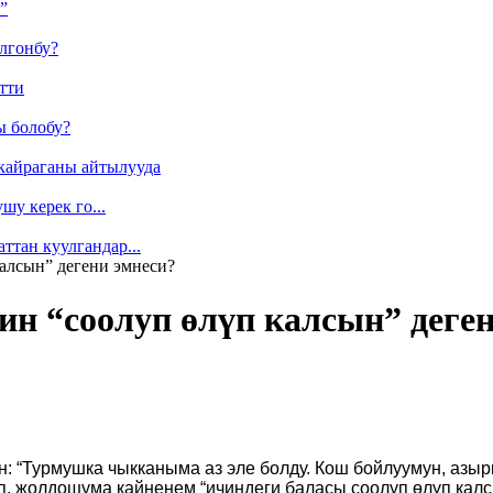
”
лгонбу?
тти
ы болобу?
кайраганы айтылууда
у керек го...
ттан куулгандар...
калсын” дегени эмнеси?
ин “соолуп өлүп калсын” деге
: “Турмушка чыкканыма аз эле болду. Кош бойлуумун, азыр
, жолдошума кайненем “ичиндеги баласы соолуп өлүп калсы