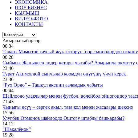
ЭКОНОМИКА
ШОУ БИЗНЕС
КЫЛМЫШ
ВИДЕО-ФОТО
КОНТАКТЫ
Акыркы кабарлар
00:34
Талант Мамытов саясый жүк көтөрүп, оор сыноолордон өткөнү 
00:28
Сыймык Жапыкеев лидер катары чыгабы? Азырынча өкмөттү 
23:46
Турат Акимовдой сынчылар коомдун өнүгүшү үчүн керек
23:36
“Рух Ордо” – Ташкул акенин ааламдык чабыты
00:44
Шайлоодо улакчылар менен футбол, волейбол ойногондор таас
21:43
Чыныгы өсүү – сергек акыл, таза кол менен жасалары шексиз
15:56
Улугбек Ормонов шайлоодо Оштогу штабды башкарабы?
14:12
“Шакалёнок”
19:28