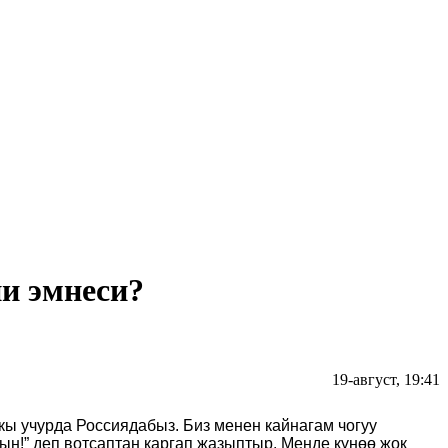
ни эмнеси?
19-август, 19:41
кы учурда Россиядабыз. Биз менен кайнагам чогуу
н!” деп вотсаптан каргап жазыптыр. Менде күнөө жок