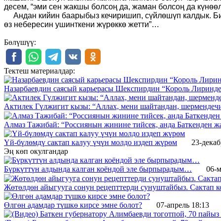
десем, “эми сен жакшы болсоң да, жаман болсоң да күнөөл
Андан кийин баарыбыз кечиришип, сүйлөшүп калдык. Бир
өз небересин ушинткени жүрөккө жетти”…
Бөлүшүү:
Тектеш материалдар:
Назарбаевдин саясый карьерасы Шекспирдин “Король Лириндей
Актилек Гүлжигит кызы: “Аллах, мени шайтандан, шермендечи
Алмаз Тажибай: “Россиянын жинине тийсек, анда Баткенден 
Үй-бүлөмдү сактап калуу үчүн молдо издеп жүрөм
23-декаб
Эң көп окулгандар
Бүркүттүн алдында калган коёндой эле бырпырадым…
06-м
Жөтөлдөн айыгууга сонун рецепттерди сунуштайбыз. Сактап к
Өлгөн адамдар түшкө кирсе эмне болот?
07-апрель 18:13