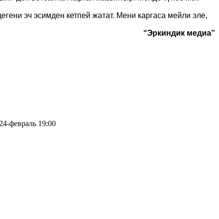
гени эч эсимден кетпей жатат. Мени каргаса мейли эле,
“Эркиндик медиа”
24-февраль 19:00