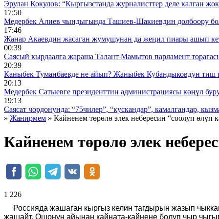
Эрулан Кокулов: “Кыргызстанда журналисттер деле калган жок
17:50
Медербек Алиев чындыгында Ташиев-Шакиевдин долбоору бо
17:46
Жанар Акаевдин жасаган жумушунан да жеңил пиары ашып ке
00:39
Саясый кырдаалга жараша Талант Мамытов парламент төрагас
20:39
Каныбек Туманбаевде не айып? Жаныбек Кубандыковдун тиш 
20:13
Медербек Сатыевге президенттин администрациясы көңүл буруш
19:13
Саясат чордонунда: “75чилер”, “кускандар”, камалгандар, кызма
»
Жанирмем
» Кайненем төрөлө элек небересин “соолуп өлүп 
Кайненем төрөлө элек неберес
1 226 ᠌ ᠌ ᠌ ᠌᠌ ᠌ ᠌᠌
Россияда жашаган кыргыз келин тагдырын жазып чыккан
жашайт. Ошонун айынан кайната-кайнене болуп чыр чыгып