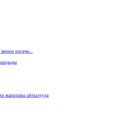
менен өзгөчө...
сындады
ир жаратары айтылууда