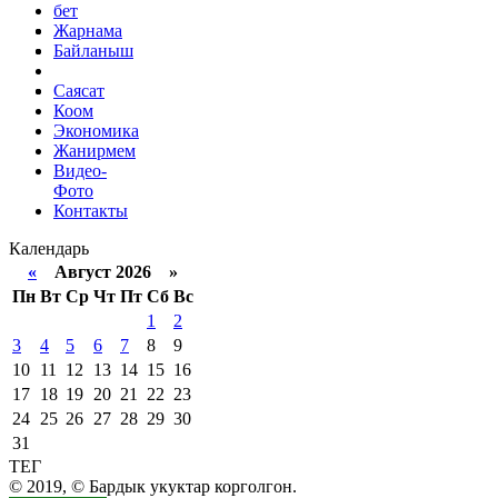
бет
Жарнама
Байланыш
Саясат
Коом
Экономика
Жанирмем
Видео-
Фото
Контакты
Календарь
«
Август 2026 »
Пн
Вт
Ср
Чт
Пт
Сб
Вс
1
2
3
4
5
6
7
8
9
10
11
12
13
14
15
16
17
18
19
20
21
22
23
24
25
26
27
28
29
30
31
ТЕГ
© 2019, © Бардык укуктар корголгон.