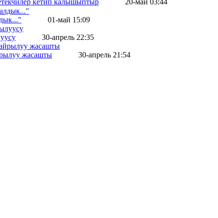
жетекчилер кетип калышыптыр
20-май 03:44
ык..."
01-май 15:09
уусу
30-апрель 22:35
айрылуу жасашты
30-апрель 21:54