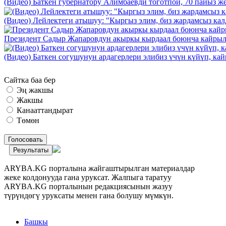
(Видео) Баткен губернатору Алимбаевди тоготпой, 70 пайыз 
(Видео) Лейлектеги атышуу: "Кыргыз элим, биз жардамсыз калд
Президент Садыр Жапаровдун акыркы кырдаал боюнча кайрыл
(Видео) Баткен согушунун ардагерлери элибиз үчүн күйүп, к
Сайтка баа бер
Эң жакшы
Жакшы
Канааттандырат
Төмөн
Голосовать
Результаты
ARYBA.KG порталына жайгаштырылган материалдар
жеке колдонууда гана уруксат. Жалпыга таратуу
ARYBA.KG порталынын редакциясынын жазуу
түрүндөгү уруксаты менен гана болушу мүмкүн.
Башкы