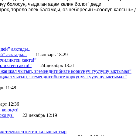
үү болосуң, чыдаган адам келин болот” деди.
ок, төрөлө элек баламды, өз небересин «соолуп калсын» де
” аяктады...
11-январь 18:29
ликтен сакта!”
24-декабрь 13:21
жаңжал чыгып, эгемендигибизге коркунуч туулушу ыктымал”
рь 11:48
арт 12:36
оюңуз!
22-декабрь 12:19