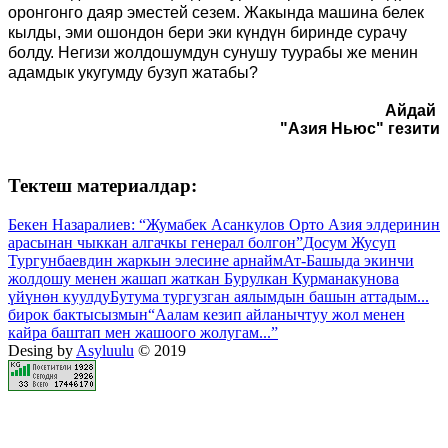
оронгонго даяр эместей сезем. Жакында машина белек
кылды, эми ошондон бери эки күндүн биринде сурачу
болду. Негизи жолдошумдун сунушу туурабы же менин
адамдык укугумду бузуп жатабы?
Айдай
"Азия Ньюс" гезити
Тектеш материалдар:
Бекен Назаралиев: “Жумабек Асанкулов Орто Азия элдеринин
арасынан чыккан алгачкы генерал болгон”
Досум Жусуп
Тургунбаевдин жаркын элесине арнайм
Ат-Башыда экинчи
жолдошу менен жашап жаткан Бурулкан Курманакунова
үйүнөн куулду
Бутума тургузган аялымдын башын аттадым...
бирок бактысызмын
“Аалам кезип айланычтуу жол менен
кайра баштап мен жашоого жолугам...”
Desing by
Asyluulu
© 2019