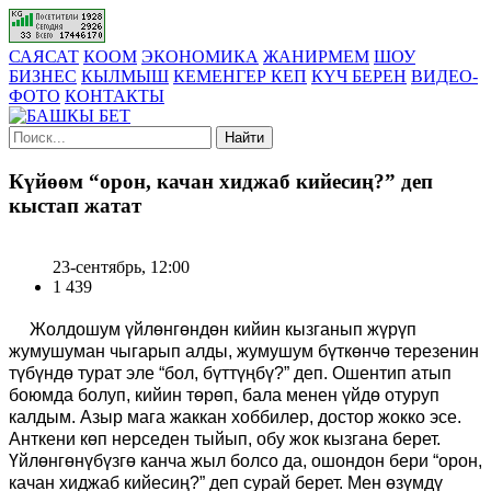
САЯСАТ
КООМ
ЭКОНОМИКА
ЖАНИРМЕМ
ШОУ
БИЗНЕС
КЫЛМЫШ
КЕМЕНГЕР КЕП
КҮЧ БЕРЕН
ВИДЕО-
ФОТО
КОНТАКТЫ
Найти
Күйөөм “орон, качан хиджаб кийесиң?” деп
кыстап жатат
23-сентябрь, 12:00
1 439
Жолдошум үйлөнгөндөн кийин кызганып жүрүп
жумушуман чыгарып алды, жумушум бүткөнчө терезенин
түбүндө турат эле “бол, бүттүңбү?” деп. Ошентип атып
боюмда болуп, кийин төрөп, бала менен үйдө отуруп
калдым. Азыр мага жаккан хоббилер, достор жокко эсе.
Анткени көп нерседен тыйып, обу жок кызгана берет.
Үйлөнгөнүбүзгө канча жыл болсо да, ошондон бери “орон,
качан хиджаб кийесиң?” деп сурай берет. Мен өзүмдү