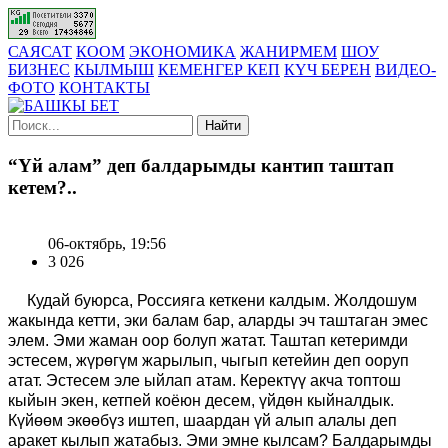
САЯСАТ
КООМ
ЭКОНОМИКА
ЖАНИРМЕМ
ШОУ
БИЗНЕС
КЫЛМЫШ
КЕМЕНГЕР КЕП
КҮЧ БЕРЕН
ВИДЕО-
ФОТО
КОНТАКТЫ
Найти
“Үй алам” деп балдарымды кантип таштап
кетем?..
06-октябрь, 19:56
3 026
Кудай бу
ю
рса
,
Россияга кет
кени калдым.
Ж
олдошум
жакында
кетти
, эки балам бар
,
аларды эч таштаган эмес
элем
.
Э
ми жаман оор болуп
ж
атат.
Таштап кетеримди
эстесем, жүрөгүм жарылып, чыгып кетейин деп ооруп
атат. Эстесем эле ыйлап атам. Керектүү акча топтош
кыйын экен, кетпей коёюн десем, үйдөн кыйналдык.
Күйөөм экөөбүз иштеп, шаардан үй алып алалы деп
аракет кылып жатабыз. Эми эмне кылсам? Балдарымды