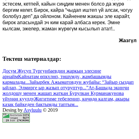
эстесем, кетпей, кайын сиңдим менен болсо да жүрө
бергим келет. Бирок, кайра “чыдап иштеп үй алсак, чогуу
болобуз деп” да ойлоном. Кайненем жакшы эле карайт,
бирок апасындай эч ким карай албаса керек. Эмне
кылсам, эжелер, жаман жүрөгүм кысылып атат!..
Жазгүл
Тектеш материалдар:
Досум Жусуп Тургунбаевдин жаркын элесине
арнайм
Кайнатам өпкүлөп, төшүмдү, жамбашымды
кармалады...
Зайырбек Ажыматовдун жубайы: “Зайыр сыздап
ыйлап, Элмирге ыр жазып отуруптур...”
Ат-Башыда экинчи
жолдошу менен жашап жаткан Бурулкан Курманакунова
үйүнөн куулду
Жигитиме тебеленип, көчөдө калгам, акыры
казак байкеден бактымды таптым...
Desing by
Asyluulu
© 2019