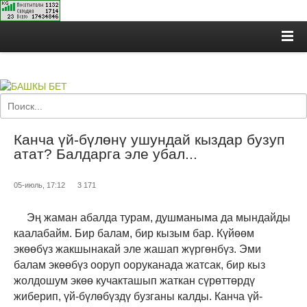
Канча үй-бүлөнү ушундай кыздар бузуп
атат? Балдарга эле убал...
05-июль, 17:12
3 171
Эң жаман абалда турам, душманыма да мындайды
каалабайм. Бир балам, бир кызым бар. Күйөөм
экөөбүз жакшынакай эле жашап жүргөнбүз. Эми
балам экөөбүз ооруп ооруканада жатсак, бир кыз
жолдошум экөө кучакташып жаткан сүрөттөрдү
жиберип, үй-бүлөбүздү бузганы калды. Канча үй-