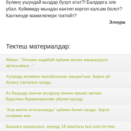
бүлөнү ушундай кыздар бузуп атат?! Балдарга эле
убал. Күйөөмдү мындан кантип коргоп калсам болот?
Канткенде мамилелери токтойт?
Элнура
Тектеш материалдар:
Айжан: "Уятыма чыдабай күйөөм менен ажырашууга
аргасызмын..."
Уулумду кечиккен махабатынан ажыраттым. Бирок үй-
бүлөсү сакталып калды
Ат-Башыда экинчи жолдошу менен жашап жаткан
Бурулкан Курманакунова үйүнөн куулду
“Ала жипти аттаганымды” күйөөм билип калды, бирок
унчуккан жок...
Башкага азгырылып, өзүмдү 18 жаштагы кыз элестеттим,