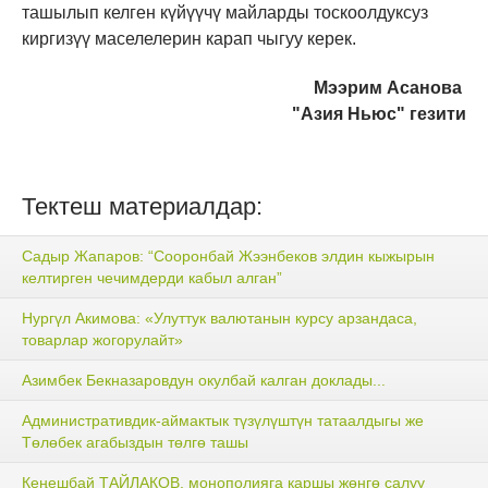
ташылып келген күйүүчү майларды тоскоолдуксуз
киргизүү маселелерин карап чыгуу керек.
Мээрим Асанова
"Азия Ньюс" гезити
Тектеш материалдар:
Садыр Жапаров: “Сооронбай Жээнбеков элдин кыжырын
келтирген чечимдерди кабыл алган”
Нургүл Акимова: «Улуттук валютанын курсу арзандаса,
товарлар жогорулайт»
Азимбек Бекназаровдун окулбай калган доклады...
Административдик-аймактык түзүлүштүн татаалдыгы же
Төлөбек агабыздын төлгө ташы
Кеңешбай ТАЙЛАКОВ, монополияга каршы жөнгө салуу