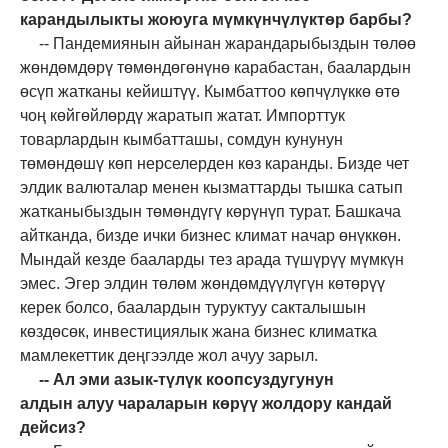
каранд
ылыкты
жою
у
га мүмкүнчүлүктөр барбы?
--
Пандемиянын айынан жарандарыбыздын төлөө
жөндөмдөрү төмөндөгөнүнө карабастан, баалардын
өсүп жатканы кейиштүү. Кымбаттоо көпчүлүккө өтө
чоң көйгөйлөрдү жаратып жатат. Импорттук
товарлардын кымбатташы, сомдун кунунун
төмөндөшү көп нерселерден көз каранды. Бизде чет
элдик валюталар менен кызматтарды тышка сатып
жатканыбыздын төмөндүгү көрүнүп турат. Башкача
айтканда, бизде ички бизнес климат начар өнүккөн.
Мындай кезде бааларды тез арада түшүрүү мүмкүн
эмес. Эгер элдин төлөм жөндөмдүүлүгүн көтөрүү
керек болсо, баалардын туруктуу сакталышын
көздөсөк
,
инвестициялык жана бизнес климатка
мамлекеттик деңгээлде жол ачуу зарыл.
--
Ал эми азык-түлүк коопсуздугунун
алдын
алуу чаралары
н
көрүү жолдору кандай
дейсиз?