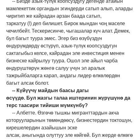
--
Бизде азык-түлүк коопсуздугу дегенде атайын
мамлекеттик органдын эгиндерди сатып алып, аларды
чиритип же кайрадан арзан баада сатып,
таркатуу
(!)
деп билишет. Бирок мындан чоң маселе
чечилбейт. Тескерисинче
,
чыгашалар күч алат. Демек,
бул багыт туура эмес. Эгер биз өзүбүздүн
өндүрүмдөрдү өстүрүп, азык-түлүк коопсуздугун
сактагыбыз келсе, кайрадан эле инвестиция менен
бизнеске кайрылуу туура. Ошол эле айыл чарба
өндүрүштөрүн жөнгө салуу үчүн эл аралык
тажрыйбаларга карап, андагы лидер өлкөлөрдөн
багыт алсак болот.
--
Күйүүчү майдын баасы дагы
өсүүдө.
Бул
жазгы
талаа иштеринин жүрүшүнө да
терс таасири тийиши мүмкүнбү?
--
Албетте. Өзгөчө тышкы мигранттардын акча
которууларынын төмөндөөсү, бизнестердин токтошун,
кирешелердин азайышын эске
алсак
,
аныгында
олуттуу эле көйгөй. Бул жерде өлкөгө