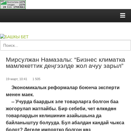
Мирсулжан Намазалы: “Бизнес климатка
мамлекеттик деңгээлде жол ачуу зарыл”
19-март, 10:41
1 505
Экономикалык реформалар боюнча э
к
сперти
менен маек.
--
Учурда б
а
ардык эле товарларга болгон баа
жогорулап жатпайбы. Бир себеби, чет өлкөдөн
товарлардын келишинин азайышына да
байланыштуу болууда. Бул абалдан кандай чыкса
болот
? Д
егеле импортко болгон көз