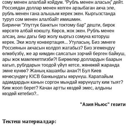
сому менен алалбай койдум. “Р
убль менен аласың
”
дейт.
Р
оссиядан
доллар менен келген арзыбаган акча
эле,
р
убль менен гана алышым керек экен. Кыргызстанда
туруп сом менен алалбайт имиш
мин
.
Биринчи
“
Улуттук
б
анктын токтому бар
”
дешти
, б
ирок
көрсөтө албай коюшту. Көрсө
,
жок экен. Рубль менен
алсаң, аны дагы бир жолу кыргыз сомуна которуш
керек.
Эки
жолу конвертация
..
. Утуласың. Биз эмнеге
Россиянын акчасын колдоп жатабыз? Биз эгемендүү
өлкөбүзбү
,
же ар кимдин саясатын ээрчий берген байкуш,
ары жок мамлекетпизби?! Бирөөлөр доллардын баарын
кагып, рублдарын тоодой үйүп кетсе, жөнөкөй жаранда
эмне күнөө? Жаның каша
я
бы анан?
!
Бул
Киев
көчөсүндөгү KICB
банкындагы көрүнүш. Карапайым
адамдардын канын соргон мындай көрүнүштү ким тыят?
Ким жооп берет? Качан артты көздөй эмес, алдыны
көздөй кетебиз?..
"Азия Ньюс" гезити
Тектеш материалдар: