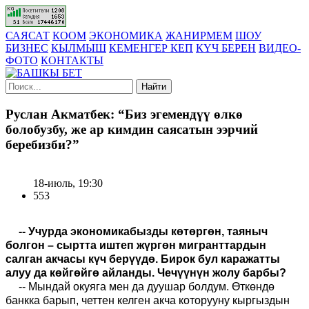
САЯСАТ
КООМ
ЭКОНОМИКА
ЖАНИРМЕМ
ШОУ
БИЗНЕС
КЫЛМЫШ
КЕМЕНГЕР КЕП
КҮЧ БЕРЕН
ВИДЕО-
ФОТО
КОНТАКТЫ
Найти
Руслан Акматбек: “Биз эгемендүү өлкө
болобузбу, же ар кимдин саясатын ээрчий
беребизби?”
18-июль, 19:30
553
-- Учурда экономикабызды көтөргөн, таяныч
болгон – сыртта иштеп жүргөн мигранттардын
салган акчасы күч берүүдө. Бирок бул каражатты
алуу да көйгөйгө айланды. Чечүүнүн жолу барбы?
-- Мындай окуяга мен да дуушар болдум. Өткөндө
банкка барып, четтен келген акча которууну кыргыздын