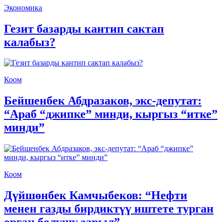
Экономика
Гезит базарды кантип сактап
калабыз?
Коом
Бейшенбек Абдразаков, экс-депутат:
“Араб “джипке” минди, кыргыз “итке”
минди”
Коом
Дүйшөнбек Камчыбеков: “Нефти
менен газды бирдиктүү иштете турган