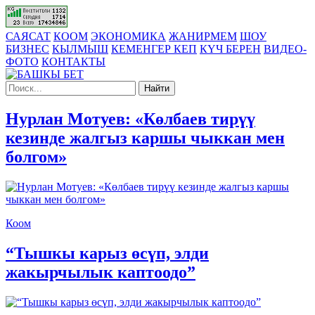
САЯСАТ
КООМ
ЭКОНОМИКА
ЖАНИРМЕМ
ШОУ
БИЗНЕС
КЫЛМЫШ
КЕМЕНГЕР КЕП
КҮЧ БЕРЕН
ВИДЕО-
ФОТО
КОНТАКТЫ
Найти
Нурлан Мотуев: «Көлбаев тирүү
кезинде жалгыз каршы чыккан мен
болгом»
Коом
“Тышкы карыз өсүп, элди
жакырчылык каптоодо”