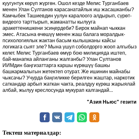
куугунтук көрүп жүргөн. Ошол кезде Мелис Турганбаев
менен Улан Султанов карасанатайлык иш жасашканбы?
Камчыбек Ташиевдин уулун каралоого алдырып, сүрөт-
видеого тарттырып, жаманатты кылууга
аракеттенишкени эсиңердеби? Бирок майнап чыккан
эмес. Атасына өчөшүү менен жаш балага моралдык-
психологиялык жактан басым кылышканы кайсы
логикага сыят эле? Мына ушул соболдорго жооп алгыбыз
келет. Мелис Турганбаев өмүр бою милицияда иштеп,
бай-манапка айланганы жалганбы? Улан Султанов
ИИМдин баңгизаттарга каршы күрөшүү башкы
башкармалыгын жетектеп отурат. Же ишинин майнабы
чыксачы? Учурда баңгиликке берилген жаштар, наркотик
саткандар арбып жаткан чакта, реалдуу күрөш жарыялай
албай, жылуу креслосунда мукурап калгандай...
"Азия Ньюс" гезити
Тектеш материалдар: