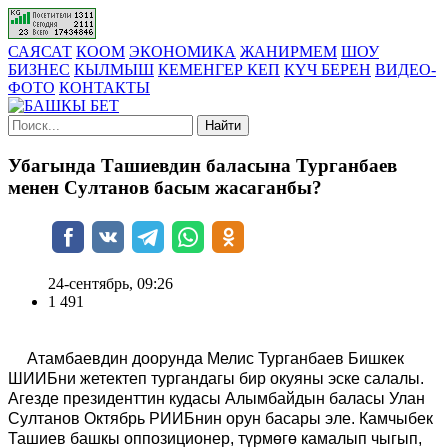
САЯСАТ
КООМ
ЭКОНОМИКА
ЖАНИРМЕМ
ШОУ
БИЗНЕС
КЫЛМЫШ
КЕМЕНГЕР КЕП
КҮЧ БЕРЕН
ВИДЕО-
ФОТО
КОНТАКТЫ
Найти
Убагында Ташиевдин баласына Турганбаев
менен Султанов басым жасаганбы?
24-сентябрь, 09:26
1 491
Атамбаевдин доорунда Мелис Турганбаев Бишкек
ШИИБни жетектеп тургандагы бир окуяны эске салалы.
Агезде президенттин кудасы Алымбайдын баласы Улан
Султанов Октябрь РИИБнин орун басары эле. Камчыбек
Ташиев башкы оппозиционер, түрмөгө камалып чыгып,