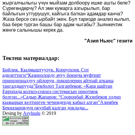
жыргалчылыгы үчүн мыйзам долбоору ишке ашты беле?
Сүрөгөндөрчү? Ал эми кумарга азгырылып, бар
байлыгын уттурушуп, кайгыга баткан адамдар канча?
Жаза берсе сөз ырбайт экен. Бул таризде анализ кылып,
баа бере турган башы бар адам чыгабы? Зыянкечтик
жөнгө салынышы керек да.
"Азия Ньюс" гезити
Тектеш материалдар:
Бийлик. Кылмыштуулук. Коррупция. Сот
адилеттиги
“Казинолорду ачуу боюнча муфтият
принципиалдуу ойлорун, пикирлерин айтпай атканы
таңгалдырууда”
Бекболот Талгарбеков: «Кара шайтан
Европада колхоз-совхоз системасын орнотмок
болгон...»
Садыр Жапаров: “Сооронбай Жээнбеков элдин
кыжырын келтирген чечимдерди кабыл алган”
Азимбек
Бекназаровдун окулбай калган доклады...
Desing by
Asyluulu
© 2019