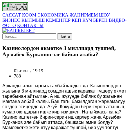
САЯСАТ
КООМ
ЭКОНОМИКА
ЖАНИРМЕМ
ШОУ
БИЗНЕС
КЫЛМЫШ
КЕМЕНГЕР КЕП
КҮЧ БЕРЕН
ВИДЕО-
ФОТО
КОНТАКТЫ
Найти
Казинолордон өкмөткө 3 миллиард түшпөй,
Арзыбек Бурканов эле байып атабы?
02-июль, 19:19
788
Арканды алыс ыргыта албай калдык да. Казинолордон
жылына 3 миллиард сомдон ашык каражат түшөрү өкмөт
тарабынан айтылган. А иш жүзүндө бийлик бу жагынан
мактана албай калды. Баштагы бакылдаган жарнамалуу
сөздөр эсиңерде да. Акүй, Көкүйдөн бери сүрөп атышып,
кумар оюндарын ишке киргизишкен. Натыйжасы кана?
Казино иштеткен бирин-серин ишкерлер жана Арзыбек
Бурканов эле байып атпаса, башкасы эмне болду?
Мамлекетке жетиштүү каражат түшпөй, бир ууч топтун