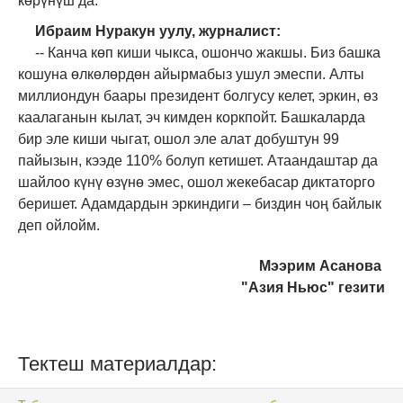
көрүнүш да.
Ибраим Нуракун
уулу, журналист
:
--
Канча көп киши чыкса, ошончо жакшы. Биз башка
кошуна өлкөлөрдөн айырмабыз ушул эмеспи. Алты
миллиондун баары президент болгусу келет, эркин, өз
каалаганын кылат, эч кимден коркпойт. Башкаларда
бир эле киши чыгат, ошол эле алат добуштун 99
пайызын, кээде 110% болуп кетишет. Атаандаштар да
шайлоо күнү өзүнө эмес, ошол жекебасар диктаторго
беришет.
Адамдардын эркиндиги – биздин чоң байлык
деп ойлойм.
Мээрим Асанова
"Азия Ньюс" гезити
Тектеш материалдар: