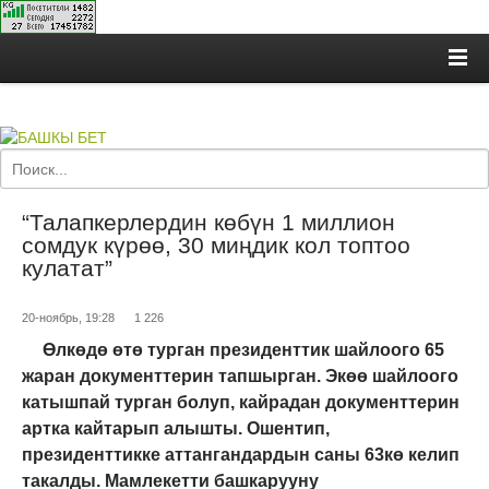
“Талапкерлердин көбүн 1 миллион
сомдук күрөө, 30 миңдик кол топтоо
кулатат”
20-ноябрь, 19:28
1 226
Ө
лкөдө өтө турган президенттик шайлоого 65
жаран документтерин тапшырган. Экөө шайлоого
катышпай турган болуп, кайрадан документтерин
артка кайтарып алышты. Ошентип,
президенттикке
аттангандардын
саны 63кө келип
такалды. Мамлекетти башкарууну