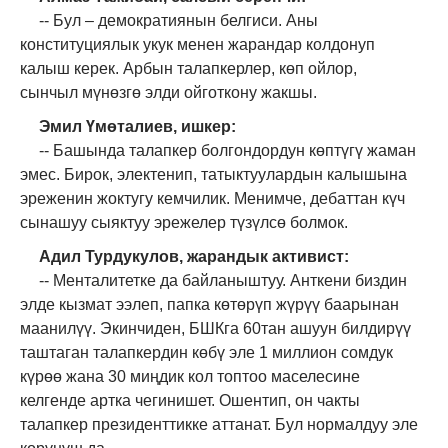
--
Бул
– д
емократиянын белгиси. Аны
конституциялык укук менен жарандар колдонуп
калыш керек. Арбын талапкерлер, көп ойлор,
сынчыл
мүнөзгө
элди ойготкону жакшы.
Эмил Үмөталиев, ишкер:
-- Башында талапкер болгондордун көптүгү жаман
эмес. Бирок, электенип, татыктуулардын калышына
эреженин жоктугу кемчилик. Менимче, дебаттан күч
сынашуу сыяктуу эрежелер түзүлсө болмок.
Адил Турдукулов, жарандык активист:
-- Менталитетке да байланыштуу. Анткени биздин
элде кызмат ээлеп, папка көтөрүп жүрүү баарынан
маанилүү. Экинчиден, БШКга 60тан ашуун билдирүү
таштаган талапкердин көбү эле 1 миллион сомдук
күрөө жана 30 миңдик кол топтоо маселесине
келгенде артка чегинишет. Ошентип, он чакты
талапкер президенттикке аттанат. Бул нормалдуу эле