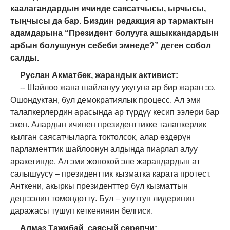
каалагандардын ичинде саясатчысы, ырчысы,
тыңчысы да бар. Биздин редакция ар тармактын
адамдарына “Президент болууга ашыккандардын
арбын болушунун себеби эмнеде
?
” деген собол
салды.
Руслан Акматбек, жарандык активист:
-- Ш
айлоо жана шайлануу укугуна ар бир жаран ээ.
Ошондуктан, бул демократиялык процесс. Ал эми
талапкерлердин арасында ар түр
д
үү кесип ээлери бар
экен. Алардын ичинен президенттикке талапкерлик
кылган саясатчыларга токтолсок, алар өздөрүн
парламенттик шайлоонун алдында пиарлап алуу
аракетинде. Ал эми жөнөкөй эле жарандардын ат
салышуусу
–
президенттик кызматка карата протест.
Анткени
,
акыркы президенттер бул кызматтын
деңгээлин төмөндөттү. Бул
–
улуттун лидеринин
даражасы түшүп кеткенинин белгиси.
Алмаз Тажибай, саясый серепчи: