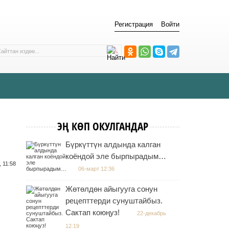
Регистрация
Войти
ЭҢ КӨП ОКУЛГАНДАР
Бүркүттүн алдында калган
коёндой эле бырпырадым…
 11:58
06-март 12:36
Жөтөлдөн айыгууга сонун
рецепттерди сунуштайбыз.
Сактап коюңуз!
22-декабрь
12:19