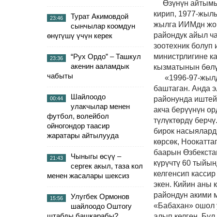
Өзүнүн айтымы
кирип, 1977-жылы
Турат Акимовдой
23:46
жылга ИИМдн жог
сынчылар коомдун
райондук айыл ч
өнүгүшү үчүн керек
зоотехник болуп 
“Рух Ордо” – Ташкул
министрлигине к
23:36
акенин ааламдык
кызматынын бөлү
чабыты
«1996-97-жылд
баштаган.
Анда э
Шайлоодо
районунда иштей
00:44
улакчылар менен
акча берүүнүн ор
футбол, волейбол
түлүктөрдү берчү
ойногондор таасир
бирок насыяларды
жаратары айтылууда
көрсөк, Ноокатт
баарын Өзбекста
Чыныгы өсүү –
21:43
күрүчтү 60 тыйын
сергек акыл, таза кол
келгенсип кассир
менен жасалары шексиз
экен
. Кийин аны 
райондун акими м
Улугбек Ормонов
15:56
«Бабахан» ошол 
шайлоодо Оштогу
штабды башкарабы?
алып келген. Бул