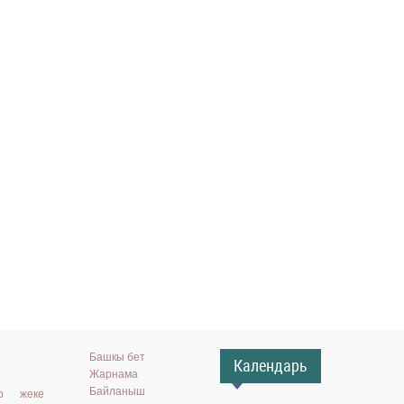
Башкы бет
Календарь
Жарнама
Байланыш
ар жеке