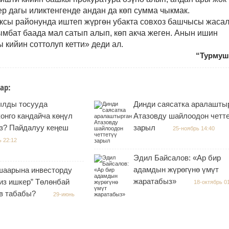
ер дагы иликтенгенде андан да көп сумма чыкмак.
ксы районунда иштеп жүргөн убакта совхоз башчысы жаса
ымбат баада мал сатып алып, көп акча жеген. Анын ишин
ы кийин соттолуп кетти» деди ал.
“Турмуш
ар:
ылды тосууда
Динди саясатка аралашты
онго кандайча көңүл
Атазовду шайлоодон четт
з? Пайдалуу кеңеш
зарыл
25-ноябрь 14:40
ь 22:12
Эдил Байсалов: «Ар бир
адамдын жүрөгүнө үмүт
шаарына инвесторду
жаратабыз»
из ишкер” Төлөнбай
18-октябрь 0
в табабы?
29-июнь