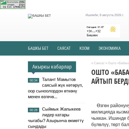
Ишемби, 8 августа 2026 г.
БАШКЫ БЕТ
САЯСАТ
КООМ
ЭКОНОМИКА
»
Саясат
» Ошто «Бабах
Акыркы кабарлар
ОШТО «БАБ
АЙТЫП БЕРД
Талант Мамытов
00:34
саясый жүк көтөрүп,
оор сыноолордон өткөнү
менен өзгөчө...
Өзгөн районун
Сыймык Жапыкеев
00:28
милицияда кызмат
лидер катары
чыккан. Ишинде б
чыгабы? Азырынча өкмөттү
бүлөлүү,
төрт
бал
сындады