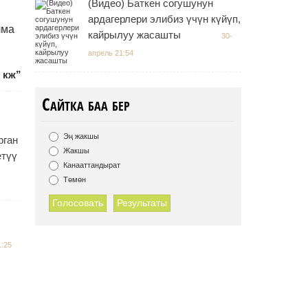
(Видео) Баткен согушунун
ардагерлери элибиз үчүн күйүп,
лма
кайрылуу жасашты
30-
апрель 21:54
 кж”
Сайтка баа бер
Эң жакшы
рган
Жакшы
етүү
Канааттандырат
Төмөн
Голосовать
Результаты
1:25