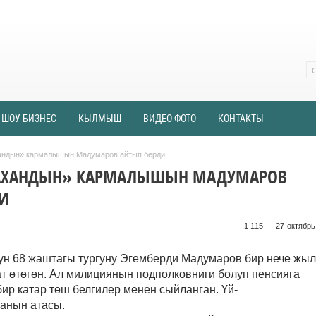
ШОУ БИЗНЕС
КЫЛМЫШ
ВИДЕО-ФОТО
КОНТАКТЫ
андын» кармалышын Мадумаров айтып берди
АХАНДЫН» КАРМАЛЫШЫН МАДУМАРОВ
И
1 115 ᠌ ᠌ ᠌ ᠌᠌ ᠌ ᠌᠌
27-октябрь,
ун 68 жаштагы тургуну Эгемберди Мадумаров бир нече жыл
 өтөгөн. Ал
милициянын подполковниги болуп пенсияга
ир катар төш белгилер менен сыйланган. Үй-
анын атасы.