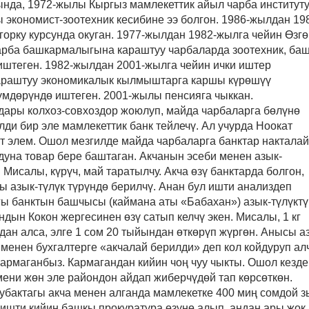
нда, 1972-жылы Кыргыз мамлекеттик айыл чарба институт
 экономист-зоотехник кесибине ээ болгон. 1986-жылдан 19
орку курсунда окуган. 1977-жылдан 1982-жылга чейин Өзгө
арба башкармалыгына караштуу чарбаларда зоотехник, ба
иштеген. 1982-жылдан 2001-жылга чейин ички иштер
араштуу экономикалык кылмыштарга каршы күрөшүү
мдөрүндө иштеген. 2001-жылы пенсияга чыккан.
ары колхоз-совхоздор жоюлуп, майда чарбаларга бөлүнө
лди бир эле мамлекеттик банк тейлечү. Ал учурда Ноокат
т элем. Ошол мезгилде майда чарбаларга банктар накталай
дуна товар бере баштаган. Акчанын эсеби менен азык-
. Мисал
ы,
күрүч, май таратылчу. Акча өзү банктарда болгон,
 азык-түлүк түрүндө берилчү. Анан бул ишти анализдеп
агы банктын башчысы
(
каймана аты «Бабахан»
)
азык-түлүктү
ндын Кокон жергесинен өзү сатып келчү экен. Мисалы
,
1 кг
дан алса, элге 1 сом 20 тыйындан өткөрүп жүргөн. Анысы а
 менен бухгалтерге «акчалай берилди» деп кол койдуруп ал
кармаганбыз. Кармагандан кийин чоң чуу чыкты. Ошол кезде
ени жөн эле райондон айдап жиберчүдөй тап көрсөткөн.
убактагы акча менен алганда мамлекетке 400 миң сомдой 
 ишти кийин
б
ашкы прокуратура өзүнө алып, андан ары жок