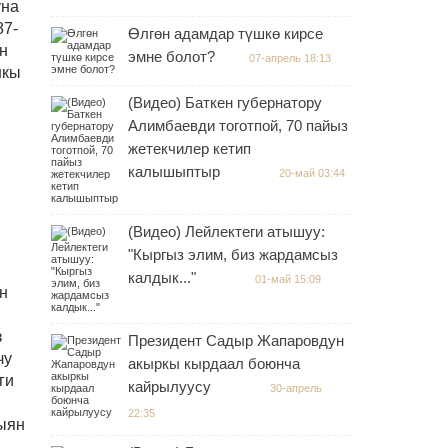
уна
87-
Өлгөн адамдар түшкө кирсе
н
эмне болот?
07-апрель 18:13
шкы
(Видео) Баткен губернатору
Алимбаевди тоготпой, 70 пайыз
жетекчилер кетип
калышыптыр
20-май 03:44
(Видео) Лейлектеги атышуу:
"Кыргыз элим, биз жардамсыз
калдык..."
01-май 15:09
н
з
Президент Садыр Жапаровдун
чу
акыркы кырдаал боюнча
ги
кайрылуусу
30-апрель
22:35
зыян