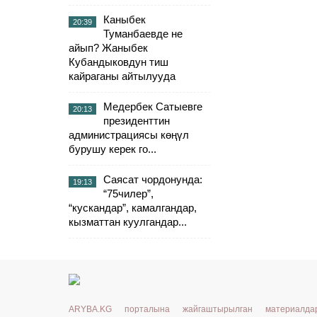
Каныбек
20:39
Туманбаевде не
айып? Жаныбек
Кубандыковдун тиш
кайраганы айтылууда
Медербек Сатыевге
20:13
президенттин
администрациясы көңүл
бурушу керек го...
Саясат чордонунда:
19:13
“75чилер”,
“кускандар”, камалгандар,
кызматтан куулгандар...
ARYBA.KG порталына жайгаштырылган материалд