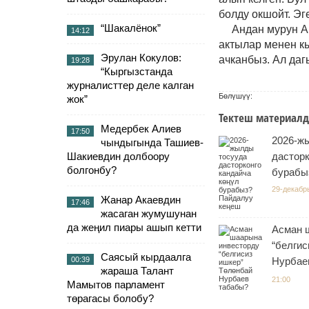
болду окшойт. Эг
“Шакалёнок”
Андан мурун А
14:12
актылар менен к
Эрулан Кокулов:
ачканбыз. Ал даг
19:28
“Кыргызстанда
журналисттер деле калган
Бөлүшүү:
жок”
Тектеш материалд
Медербек Алиев
17:50
2026-ж
чындыгында Ташиев-
Шакиевдин долбоору
дасторк
болгонбу?
бурабы
29-декабр
Жанар Акаевдин
17:46
жасаган жумушунан
да жеңил пиары ашып кетти
Асман 
“белгис
Саясый кырдаалга
00:39
Нурбае
жараша Талант
21:00
Мамытов парламент
төрагасы болобу?